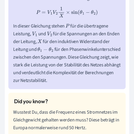
P
=
V
1
V
2
1
X
×
sin
(
θ
1
−
θ
2
)
In dieser Gleichung stehen
für die übertragene
P
Leistung,
und
für die Spannungen an den Enden
V
1
V
2
der Leitung,
für den induktiven Widerstand der
X
Leitung und
für den Phasenwinkelunterschied
θ
1
−
θ
2
zwischen den Spannungen. Diese Gleichung zeigt, wie
stark die Leistung von der Stabilität des Netzes abhängt
und verdeutlicht die Komplexität der Berechnungen
zur Netzstabilität.
Wusstest Du, dass die Frequenz eines Stromnetzes im
Gleichgewicht gehalten werden muss? Diese beträgt in
Europa normalerweise rund 50 Hertz.