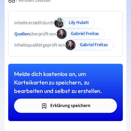
7 Minuten Lesezeit
Lily Hulatt
Inhalte erstellt durch
Gabriel Freitas
Quellen
überprüft von
Gabriel Freitas
Inhaltsqualität geprüft von
Melde dich kostenlos an, um
Karteikarten zu speichern, zu
bearbeiten und selbst zu erstellen.
Erklärung speichern