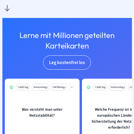
Lerne mit Millionen geteilten
Karteikarten
Leg kostenfrei los
+ Add tag
Immunology
Cell Biology
Mo
+ Add tag
Immunology
Cell
Was versteht man unter
Welche Frequenz ist in 
Netzstabilität?
europäischen Ländern
Sicherstellung der Netzst
erforderlich?