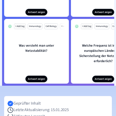
Antwort zeigen
Antwort zeigen
+ Add tag
Immunology
Cell Biology
Mo
+ Add tag
Immunology
Cell
Was versteht man unter
Welche Frequenz ist in 
Netzstabilität?
europäischen Ländern
Sicherstellung der Netzst
erforderlich?
Antwort zeigen
Antwort zeigen
Geprüfter Inhalt
Letzte Aktualisierung: 15.01.2025