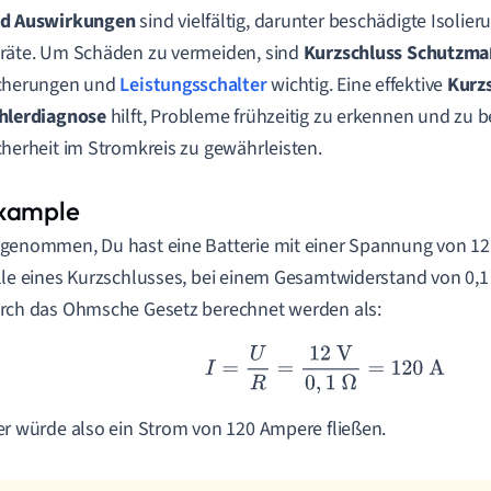
d Auswirkungen
sind vielfältig, darunter beschädigte Isolie
räte. Um Schäden zu vermeiden, sind
Kurzschluss Schutzm
cherungen und
Leistungsschalter
wichtig. Eine effektive
Kurz
hlerdiagnose
hilft, Probleme frühzeitig zu erkennen und zu 
cherheit im Stromkreis zu gewährleisten.
genommen, Du hast eine Batterie mit einer Spannung von 12
lle eines Kurzschlusses, bei einem Gesamtwiderstand von 0,
rch das Ohmsche Gesetz berechnet werden als:
I
=
U
R
=
12
V
0
,
1
Ω
=
120
A
er würde also ein Strom von 120 Ampere fließen.