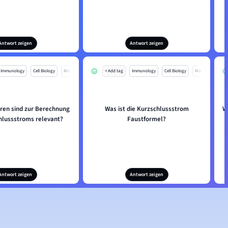
Antwort zeigen
Antwort zeigen
Immunology
Cell Biology
Mo
+ Add tag
Immunology
Cell Biology
Mo
ren sind zur Berechnung
Was ist die Kurzschlussstrom
W
hlussstroms relevant?
Faustformel?
Antwort zeigen
Antwort zeigen