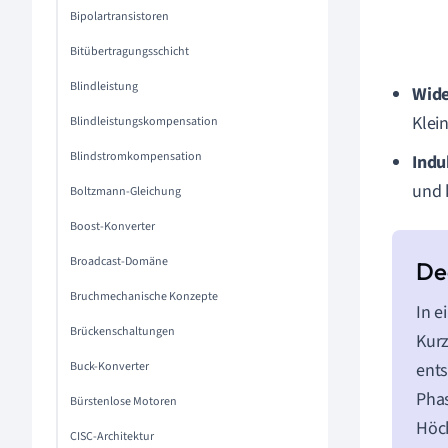
Bipolartransistoren
Bitübertragungsschicht
Blindleistung
Wide
Klei
Blindleistungskompensation
Blindstromkompensation
Indu
und 
Boltzmann-Gleichung
Boost-Konverter
Broadcast-Domäne
Bruchmechanische Konzepte
In e
Brückenschaltungen
Kurz
Buck-Konverter
ents
Phas
Bürstenlose Motoren
Höch
CISC-Architektur