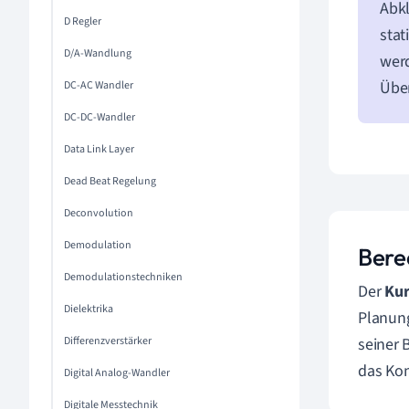
Abkl
D Regler
stat
D/A-Wandlung
werd
Über
DC-AC Wandler
DC-DC-Wandler
Data Link Layer
Dead Beat Regelung
Deconvolution
Demodulation
Bere
Demodulationstechniken
Der
Kur
Dielektrika
Planung
Differenzverstärker
seiner 
das Kon
Digital Analog-Wandler
Digitale Messtechnik