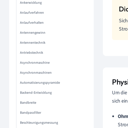
Ankerwicklung
Anlaufverfahren
Sic
Anlaufverhalten
Stro
Antennengewinn
Antennentechnik
Antriebstechnik
Asynchronmaschine
Asynchronmaschinen
Phys
Automatisierungspyramide
Um di
Backend-Entwicklung
sich ei
Bandbreite
Bandpassfilter
Ohms
Beschleunigungsmessung
Stro