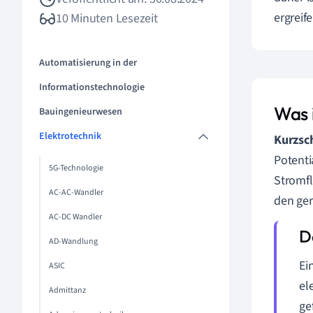
ergreife
10 Minuten Lesezeit
Automatisierung in der
Informationstechnologie
Was 
Bauingenieurwesen
Elektrotechnik
Kurzsc
Potenti
5G-Technologie
Stromfl
AC-AC-Wandler
den ger
AC-DC Wandler
AD-Wandlung
Ei
ASIC
el
Admittanz
ge