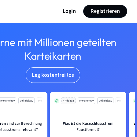
Login
Registrieren
rne mit Millionen geteilten
Karteikarten
Leg kostenfrei los
Immunology
Cell Biology
Mo
+ Add tag
Immunology
Cell Biology
Mo
ren sind zur Berechnung
Was ist die Kurzschlussstrom
W
hlussstroms relevant?
Faustformel?