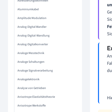
Adressierungstechniken
un
Aluminiumkabel
Ge
Amplitude Modulation
Si
Fe
Analog-Digital Wandler
Si
Analog-Digital-Wandlung
Analog-Digitalkonverter
Analoge Messtechnik
An
Analoge Schaltungen
Fa
du
Analoge Signalverarbeitung
Analogelektronik
Analyse von Getrieben
Anisotrope Elastizitätstheorie
Hi
Anisotrope Werkstoffe