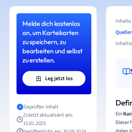
Inhalte
Melde dich kostenlos
an, um Karteikarten
Quelle
zu speichern, zu
Inhalts
bearbeiten und selbst
zu erstellen.
Leg jetzt los
Defi
Geprüfter Inhalt
Ein
Kur
Zuletzt aktualisiert am:
Dieser 
15.01.2025
daher i
Veröffentlicht am: 30.08.2024