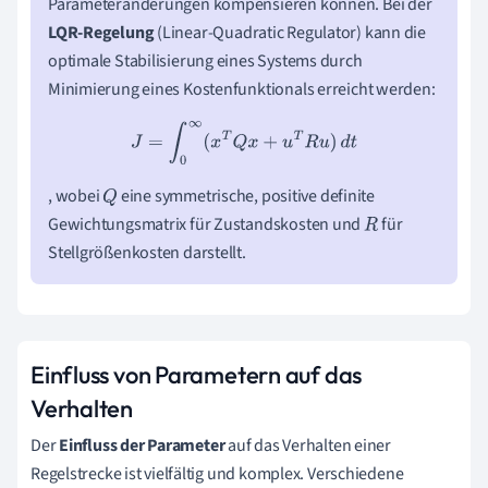
Parameteränderungen kompensieren können. Bei der
LQR-Regelung
(Linear-Quadratic Regulator) kann die
optimale Stabilisierung eines Systems durch
Minimierung eines Kostenfunktionals erreicht werden:
J
=
∫
0
∞
(
x
T
Q
x
+
u
T
R
u
)
d
t
, wobei
eine symmetrische, positive definite
Q
Gewichtungsmatrix für Zustandskosten und
für
R
Stellgrößenkosten darstellt.
Einfluss von Parametern auf das
Verhalten
Der
Einfluss der Parameter
auf das Verhalten einer
Regelstrecke ist vielfältig und komplex. Verschiedene