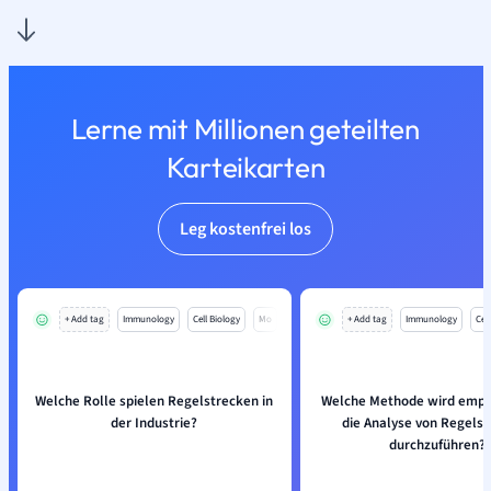
Lerne mit Millionen geteilten
Karteikarten
Leg kostenfrei los
+ Add tag
Immunology
Cell Biology
Mo
+ Add tag
Immunology
Cell
Welche Rolle spielen Regelstrecken in
Welche Methode wird empf
der Industrie?
die Analyse von Regels
durchzuführen?