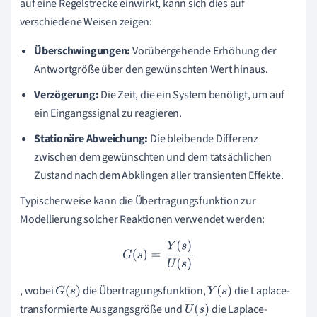
auf eine Regelstrecke einwirkt, kann sich dies auf
verschiedene Weisen zeigen:
Überschwingungen:
Vorübergehende Erhöhung der
Antwortgröße über den gewünschten Wert hinaus.
Verzögerung:
Die Zeit, die ein System benötigt, um auf
ein Eingangssignal zu reagieren.
Stationäre Abweichung:
Die bleibende Differenz
zwischen dem gewünschten und dem tatsächlichen
Zustand nach dem Abklingen aller transienten Effekte.
Typischerweise kann die Übertragungsfunktion zur
Modellierung solcher Reaktionen verwendet werden:
G
(
s
)
=
Y
(
s
)
U
(
s
)
, wobei
die Übertragungsfunktion,
die Laplace-
G
(
s
)
Y
(
s
)
transformierte Ausgangsgröße und
die Laplace-
U
(
s
)