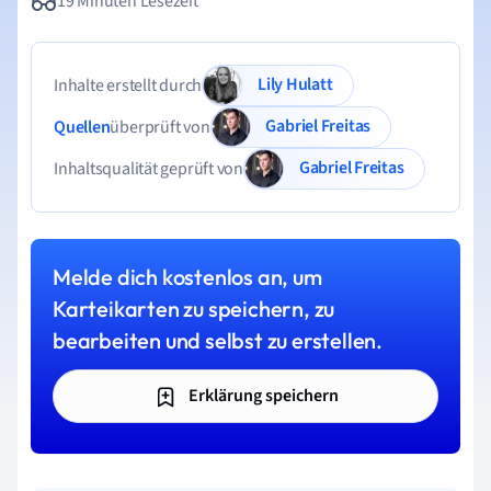
19 Minuten Lesezeit
Lily Hulatt
Inhalte erstellt durch
Gabriel Freitas
Quellen
überprüft von
Gabriel Freitas
Inhaltsqualität geprüft von
Melde dich kostenlos an, um
Karteikarten zu speichern, zu
bearbeiten und selbst zu erstellen.
Erklärung speichern