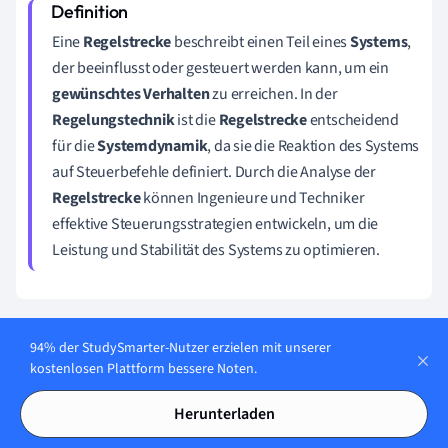
Eine
Regelstrecke
beschreibt einen Teil eines
Systems
,
der beeinflusst oder gesteuert werden kann, um ein
gewünschtes Verhalten
zu erreichen. In der
Regelungstechnik
ist die
Regelstrecke
entscheidend
für die
Systemdynamik
, da sie die Reaktion des Systems
auf Steuerbefehle definiert. Durch die Analyse der
Regelstrecke
können Ingenieure und Techniker
effektive Steuerungsstrategien entwickeln, um die
Leistung und Stabilität des Systems zu optimieren.
94% der StudySmarter-Nutzer erzielen mit unserer
Übungen zu Regelstrecken
kostenlosen Plattform bessere Noten.
Um ein tiefes Verständnis der
Regelstrecken
zu entwickeln,
Herunterladen
sind praktische Übungen und Anwendungen hilfreich.
Durch gezielte Aufgaben kannst du die theoretischen