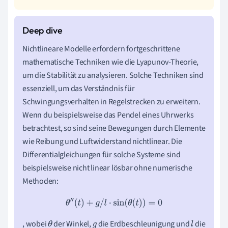
Nichtlineare Modelle erfordern fortgeschrittene
mathematische Techniken wie die Lyapunov-Theorie,
um die Stabilität zu analysieren. Solche Techniken sind
essenziell, um das Verständnis für
Schwingungsverhalten in Regelstrecken zu erweitern.
Wenn du beispielsweise das Pendel eines Uhrwerks
betrachtest, so sind seine Bewegungen durch Elemente
wie Reibung und Luftwiderstand nichtlinear. Die
Differentialgleichungen für solche Systeme sind
beispielsweise nicht linear lösbar ohne numerische
Methoden:
θ
″
(
t
)
+
g
/
l
⋅
sin
(
θ
(
t
)
)
=
0
, wobei
der Winkel,
die Erdbeschleunigung und
die
θ
g
l