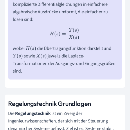
komplizierte Differentialgleichungen in einfachere
algebraische Ausdrücke umformt, die einfacher zu
lösen sind:
H
(
s
)
=
Y
(
s
)
X
(
s
)
wobei
die Übertragungsfunktion darstellt und
H
(
s
)
sowie
jeweils die Laplace-
Y
(
s
)
X
(
s
)
Transformationen der Ausgangs- und Eingangsgrößen
sind.
Regelungstechnik Grundlagen
Die
Regelungstechnik
ist ein Zweig der
Ingenieurwissenschaften, der sich mit der Steuerung
dynamischer Systeme befasst. Ziel ist es, Systeme stabil,