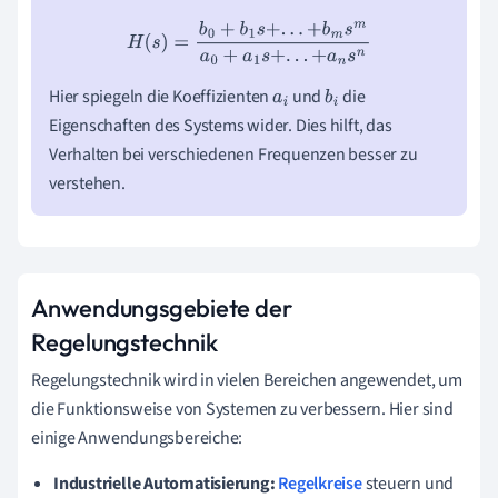
H
(
s
)
=
b
0
+
b
1
s
+
.
.
.
+
b
m
s
m
a
0
+
a
1
s
+
.
.
.
+
a
n
s
n
Hier spiegeln die Koeffizienten
und
die
a
i
b
i
Eigenschaften des Systems wider. Dies hilft, das
Verhalten bei verschiedenen Frequenzen besser zu
verstehen.
Anwendungsgebiete der
Regelungstechnik
Regelungstechnik wird in vielen Bereichen angewendet, um
die Funktionsweise von Systemen zu verbessern. Hier sind
einige Anwendungsbereiche:
Industrielle Automatisierung:
Regelkreise
steuern und