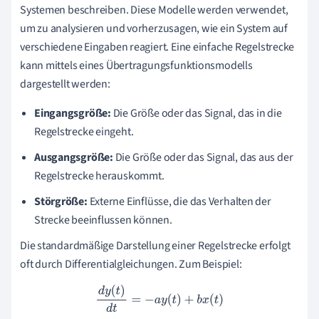
Systemen beschreiben. Diese Modelle werden verwendet,
um zu analysieren und vorherzusagen, wie ein System auf
verschiedene Eingaben reagiert. Eine einfache Regelstrecke
kann mittels eines Übertragungsfunktionsmodells
dargestellt werden:
Eingangsgröße:
Die Größe oder das Signal, das in die
Regelstrecke eingeht.
Ausgangsgröße:
Die Größe oder das Signal, das aus der
Regelstrecke herauskommt.
Störgröße:
Externe Einflüsse, die das Verhalten der
Strecke beeinflussen können.
Die standardmäßige Darstellung einer Regelstrecke erfolgt
oft durch Differentialgleichungen. Zum Beispiel:
d
y
(
t
)
d
t
=
−
a
y
(
t
)
+
b
x
(
t
)