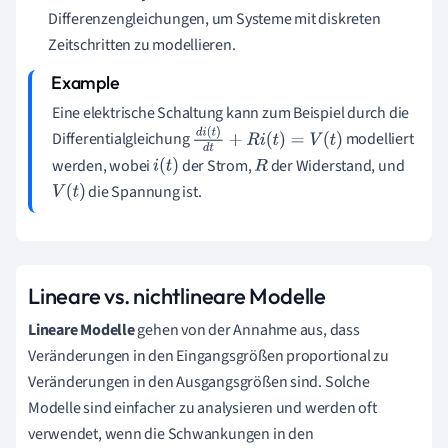
Differenzengleichungen, um Systeme mit diskreten
Zeitschritten zu modellieren.
Eine elektrische Schaltung kann zum Beispiel durch die
Differentialgleichung
modelliert
d
i
(
t
)
d
t
+
R
i
(
t
)
=
V
(
t
)
werden, wobei
der Strom,
der Widerstand, und
i
(
t
)
R
die Spannung ist.
V
(
t
)
Lineare vs. nichtlineare Modelle
Lineare Modelle
gehen von der Annahme aus, dass
Veränderungen in den Eingangsgrößen proportional zu
Veränderungen in den Ausgangsgrößen sind. Solche
Modelle sind einfacher zu analysieren und werden oft
verwendet, wenn die Schwankungen in den