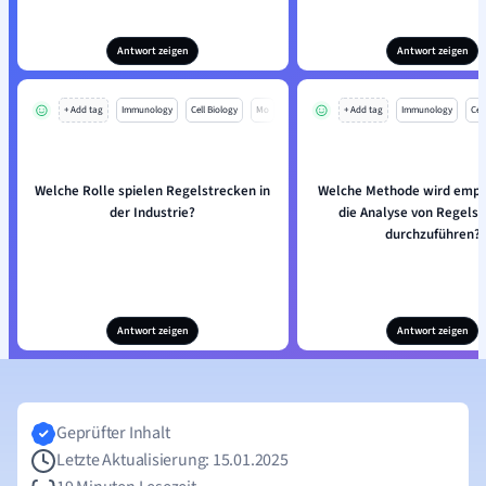
Antwort zeigen
Antwort zeigen
+ Add tag
Immunology
Cell Biology
Mo
+ Add tag
Immunology
Cell
Welche Rolle spielen Regelstrecken in
Welche Methode wird empf
der Industrie?
die Analyse von Regels
durchzuführen?
Antwort zeigen
Antwort zeigen
Geprüfter Inhalt
Letzte Aktualisierung: 15.01.2025