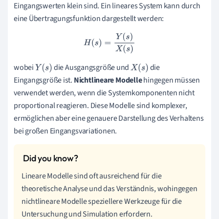
Eingangswerten klein sind. Ein lineares System kann durch
eine Übertragungsfunktion dargestellt werden:
H
(
s
)
=
Y
(
s
)
X
(
s
)
wobei
die Ausgangsgröße und
die
Y
(
s
)
X
(
s
)
Eingangsgröße ist.
Nichtlineare Modelle
hingegen müssen
verwendet werden, wenn die Systemkomponenten nicht
proportional reagieren. Diese Modelle sind komplexer,
ermöglichen aber eine genauere Darstellung des Verhaltens
bei großen Eingangsvariationen.
Lineare Modelle sind oft ausreichend für die
theoretische Analyse und das Verständnis, wohingegen
nichtlineare Modelle speziellere Werkzeuge für die
Untersuchung und Simulation erfordern.