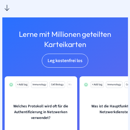
Lerne mit Millionen geteilten
Karteikarten
Leg kostenfrei los
+ Add tag
Immunology
Cell Biology
Mo
+ Add tag
Immunology
Cell
Welches Protokoll wird oft für die
Was ist die Hauptfunkti
Authentifizierung in Netzwerken
Netzwerkdiensten
verwendet?