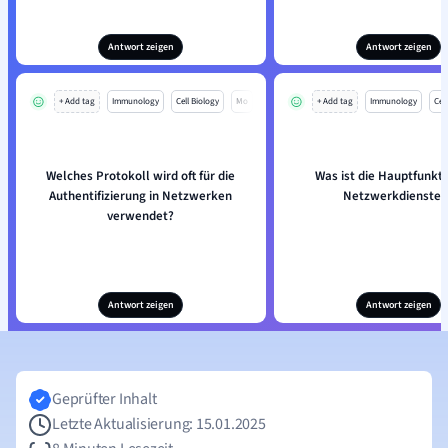
Antwort zeigen
Antwort zeigen
+ Add tag
Immunology
Cell Biology
Mo
+ Add tag
Immunology
Cell
Welches Protokoll wird oft für die
Was ist die Hauptfunkti
Authentifizierung in Netzwerken
Netzwerkdiensten
verwendet?
Antwort zeigen
Antwort zeigen
Geprüfter Inhalt
Letzte Aktualisierung: 15.01.2025