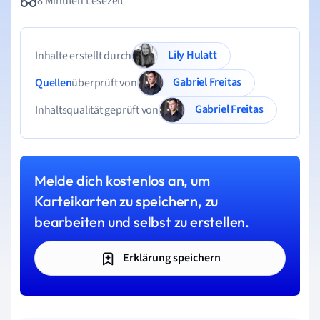
8 Minuten Lesezeit
Lily Hulatt
Inhalte erstellt durch
Gabriel Freitas
Quellen
überprüft von
Gabriel Freitas
Inhaltsqualität geprüft von
Melde dich kostenlos an, um
Karteikarten zu speichern, zu
bearbeiten und selbst zu erstellen.
Erklärung speichern