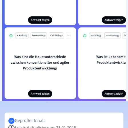
Antwort zeigen
Antwort zeigen
+ Add tag
Immunology
Cell Biology
Mo
+ Add tag
Immunology
Cell
Was sind die Hauptunterschiede
Was ist Lebensmitt
zwischen konventioneller und agiler
Produktentwicklun
Produktentwicklung?
Antwort zeigen
Antwort zeigen
Geprüfter Inhalt
Letzte Aktualisierung: 21.01.2025