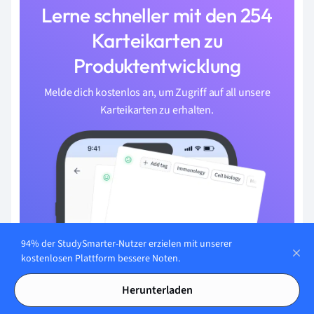
Lerne schneller mit den 254
Karteikarten zu
Produktentwicklung
Melde dich kostenlos an, um Zugriff auf all unsere
Karteikarten zu erhalten.
94% der StudySmarter-Nutzer erzielen mit unserer
kostenlosen Plattform bessere Noten.
Herunterladen