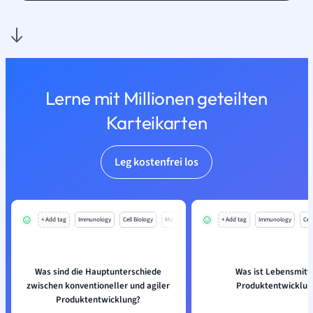
Lerne mit Millionen geteilten
Karteikarten
Leg kostenfrei los
+ Add tag
Immunology
Cell Biology
Mo
+ Add tag
Immunology
Cell
Was sind die Hauptunterschiede
Was ist Lebensmitt
zwischen konventioneller und agiler
Produktentwicklun
Produktentwicklung?