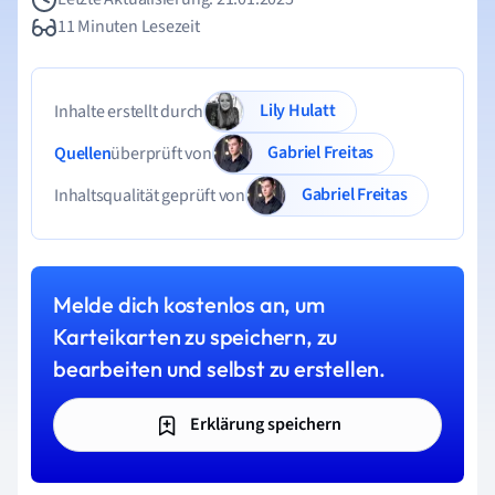
11 Minuten Lesezeit
Lily Hulatt
Inhalte erstellt durch
Gabriel Freitas
Quellen
überprüft von
Gabriel Freitas
Inhaltsqualität geprüft von
Melde dich kostenlos an, um
Karteikarten zu speichern, zu
bearbeiten und selbst zu erstellen.
Erklärung speichern