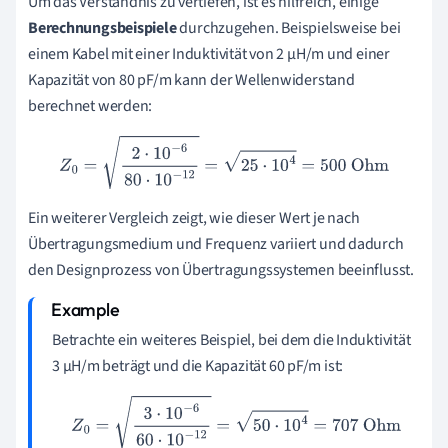
Um das Verständnis zu vertiefen, ist es hilfreich, einige
Berechnungsbeispiele
durchzugehen. Beispielsweise bei
einem Kabel mit einer Induktivität von 2 µH/m und einer
Kapazität von 80 pF/m kann der Wellenwiderstand
berechnet werden:
Z
0
=
2
⋅
10
−
6
80
⋅
10
−
12
=
25
⋅
10
4
=
500
Ohm
Ein weiterer Vergleich zeigt, wie dieser Wert je nach
Übertragungsmedium und Frequenz variiert und dadurch
den Designprozess von Übertragungssystemen beeinflusst.
Betrachte ein weiteres Beispiel, bei dem die Induktivität
3 µH/m beträgt und die Kapazität 60 pF/m ist:
Z
0
=
3
⋅
10
−
6
60
⋅
10
−
12
=
50
⋅
10
4
=
707
Ohm