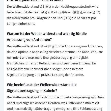
Hochfrequenztechnik berechnet?
Der Wellenwiderstand
\
( Z_0
\
) in der Hochfrequenztechnik wird
berechnet mit der Formel
\
( Z_0 =
\
sqrt{
\
frac{L}{C}}
\
), wobei
\
( L
\
)
die Induktivität pro Längeneinheit und
\
( C
\
) die Kapazität pro
Längeneinheit sind.
Warum ist der Wellenwiderstand wichtig für die
Anpassung von Antennen?
Der Wellenwiderstand ist wichtig für die Anpassung von Antennen,
da eine optimale Anpassung zwischen Antenne und Kabel Verluste
minimiert und maximale Energieübertragung ermöglicht.
Mismatches führen zu Reflexionen und geringerer Effizienz. Ein
angepasster Wellenwiderstand sorgt für eine bessere
Signalübertragung und präzise Leistung der Antenne.
Wie beeinflusst der Wellenwiderstand die
Signalübertragung in Kabeln?
Der Wellenwiderstand bestimmt die Impedanzanpassung zwischen
Kabel und angeschlossenen Geräten, was Reflexionen minimiert
und maximale Signalübertragung ermöglicht. Eine Fehlanpassung