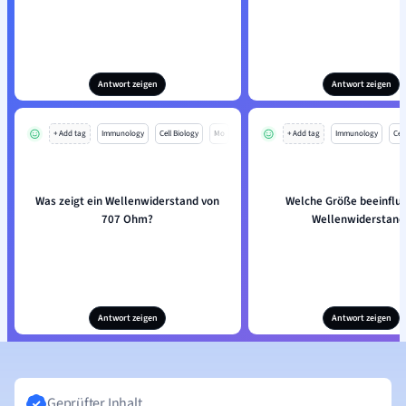
Antwort zeigen
Antwort zeigen
+ Add tag
Immunology
Cell Biology
Mo
+ Add tag
Immunology
Cell
Was zeigt ein Wellenwiderstand von
Welche Größe beeinflus
707 Ohm?
Wellenwiderstand
Antwort zeigen
Antwort zeigen
Geprüfter Inhalt