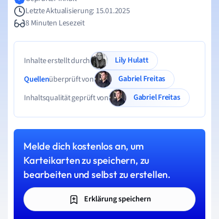
Letzte Aktualisierung: 15.01.2025
8 Minuten Lesezeit
Lily Hulatt
Inhalte erstellt durch
Gabriel Freitas
Quellen
überprüft von
Gabriel Freitas
Inhaltsqualität geprüft von
Melde dich kostenlos an, um
Karteikarten zu speichern, zu
bearbeiten und selbst zu erstellen.
Erklärung speichern