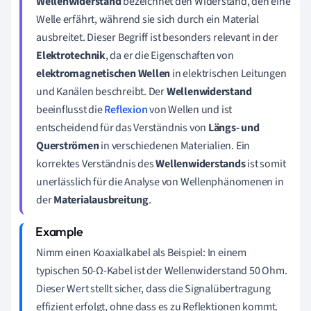
Wellenwiderstand
bezeichnet den Widerstand, den eine
Welle erfährt, während sie sich durch ein Material
ausbreitet. Dieser Begriff ist besonders relevant in der
Elektrotechnik
, da er die Eigenschaften von
elektromagnetischen Wellen
in elektrischen Leitungen
und Kanälen beschreibt. Der
Wellenwiderstand
beeinflusst die
Reflexion
von Wellen und ist
entscheidend für das Verständnis von
Längs- und
Querströmen
in verschiedenen Materialien. Ein
korrektes Verständnis des
Wellenwiderstands
ist somit
unerlässlich für die Analyse von Wellenphänomenen in
der
Materialausbreitung
.
Nimm einen Koaxialkabel als Beispiel: In einem
typischen 50-Ω-Kabel ist der Wellenwiderstand 50 Ohm.
Dieser Wert stellt sicher, dass die Signalübertragung
effizient erfolgt, ohne dass es zu Reflektionen kommt.