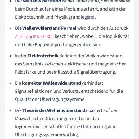
Der
Wellenwiderstand
ist der Widerstand, den eine Welle
beim Durchlaufen eines Mediums erfährt, und ist in der
Elektrotechnik und Physik grundlegend.
Die
Wellenwiderstand Formel
wird durch den Ausdruck
beschrieben, wobei L die Induktivität
Z_0 = \sqrt{\frac{L}{C}}
und C die Kapazität pro Längeneinheit sind.
In der
Elektrotechnik
definiert der Wellenwiderstand
das Verhältnis zwischen elektrischer und magnetischer
Feldstärke und beeinflusst die Signalübertragung.
Ein
korrekter Wellenwiderstand
verhindert
Signalreflektionen und Verluste, entscheidend für die
Qualität der Übertragungssysteme.
Die
Theorie des Wellenwiderstands
basiert auf den
Maxwell'schen Gleichungen und ist in den
Ingenieurwissenschaften für die Optimierung von
Übertragungssystemen wichtig.