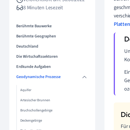
geschm
8 Minuten Lesezeit
verschi
Platten
Berühmte Bauwerke
Berühmte Geographen
Deutschland
Un
Die Wirtschaftssektoren
Ko
Erdkunde Aufgaben
Ei
Geodynamische Prozesse
Ge
oz
Aquifer
Artesischer Brunnen
Bruchschollengebirge
Deckengebirge
Für 