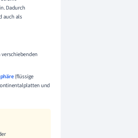
in. Dadurch
d auch als
h verschiebenden
sphäre
(flüssige
ontinentalplatten und
der