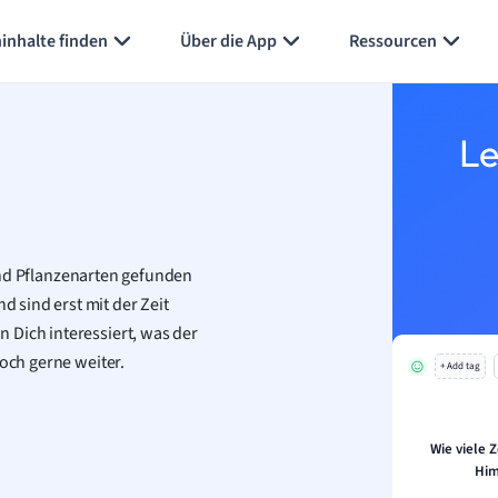
Karteikarten erstellen
Seite zusammenfassen
inhalte finden
Über die App
Ressourcen
Le
nd Pflanzenarten gefunden
 sind erst mit der Zeit
 Dich interessiert, was der
doch gerne weiter.
+ Add tag
Wie viele 
Him