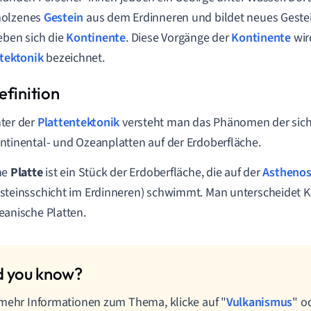
olzenes
Gestein
aus dem Erdinneren und bildet neues Geste
eben sich die
Kontinente
. Diese Vorgänge der
Kontinente
wir
tektonik
bezeichnet.
ter der
Plattentektonik
versteht man das Phänomen der sic
ntinental- und Ozeanplatten auf
der
Erdoberfläche
.
ne
Platte
ist ein Stück der Erdoberfläche, die auf der
Astheno
steinsschicht im Erdinneren) schwimmt. Man unterscheidet K
eanische Platten.
mehr Informationen zum Thema, klicke auf "
Vulkanismus
" o