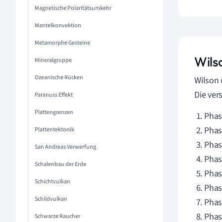
Magnetische Polaritätsumkehr
Mantelkonvektion
Metamorphe Gesteine
Wils
Mineralgruppe
Ozeanische Rücken
Wilson 
Die ver
Paranuss Effekt
Plattengrenzen
Phas
Phas
Plattentektonik
Phas
San Andreas Verwerfung
Phas
Schalenbau der Erde
Phas
Schichtvulkan
Phas
Schildvulkan
Phas
Phas
Schwarze Raucher