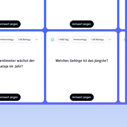
Antwort zeigen
Antwort zeigen
Immunology
Cell Biology
Mo
+ Add tag
Immunology
Cell Biology
Mo
Zentimeter wächst der
Welches Gebirge ist das jüngste?
alaja im Jahr?
Antwort zeigen
Antwort zeigen