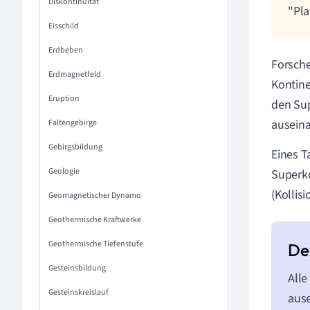
Diskontinuität
"Pla
Eisschild
Erdbeben
Forsche
Erdmagnetfeld
Kontine
Eruption
den Su
auseina
Faltengebirge
Gebirgsbildung
Eines 
Geologie
Superko
(Kollis
Geomagnetischer Dynamo
Geothermische Kraftwerke
Geothermische Tiefenstufe
Gesteinsbildung
Alle
Gesteinskreislauf
ause