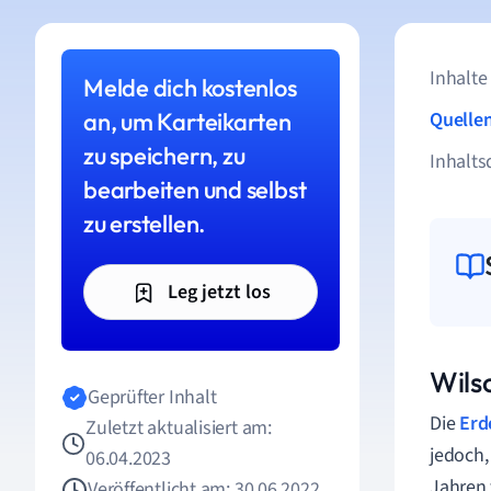
Inhalte
Melde dich kostenlos
an, um Karteikarten
Quelle
zu speichern, zu
Inhalts
bearbeiten und selbst
zu erstellen.
Leg jetzt los
Wils
Geprüfter Inhalt
Die
Erd
Zuletzt aktualisiert am:
jedoch,
06.04.2023
Jahren 
Veröffentlicht am: 30.06.2022