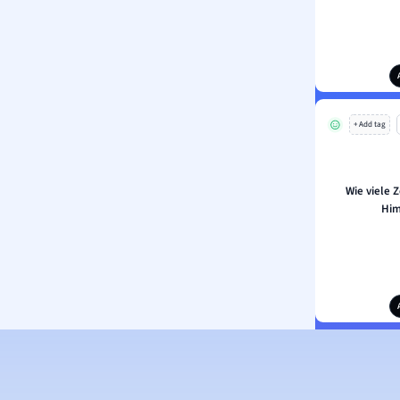
+ Add tag
Wie viele 
Him