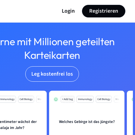
Login
Registrieren
rne mit Millionen geteilten
Karteikarten
Leg kostenfrei los
Immunology
Cell Biology
Mo
+ Add tag
Immunology
Cell Biology
Mo
Zentimeter wächst der
Welches Gebirge ist das jüngste?
alaja im Jahr?