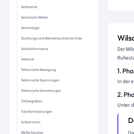
Sedimente
Seismische Wellen
Seismologie
Wils
Strahlungs und Wärmehaushalt der Erde
Der Wil
Subduktionszone
Ruhest
Tektonik
1. Ph
Tektonische Bewegung
Tektonische Spannungen
In der 
Tektonische Verwerfungen
2. Ph
Tiefseegräben
Unter d
Transformstörungen
Vulkanismus
D
Weiße Raucher