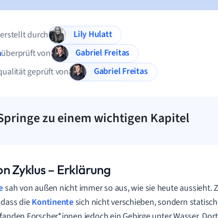
Lily Hulatt
 erstellt durch
Gabriel Freitas
n
überprüft von
Gabriel Freitas
qualität geprüft von
Springe zu einem wichtigen Kapitel
on Zyklus – Erklärung
e
sah von außen nicht immer so aus, wie sie heute aussieht.
 dass die
Kontinente
sich nicht verschieben, sondern statisch
fanden Forscher*innen jedoch ein Gebirge unter Wasser. Dort