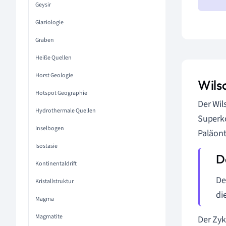
Geysir
Glaziologie
Graben
Heiße Quellen
Horst Geologie
Wilso
Hotspot Geographie
Der Wil
Hydrothermale Quellen
Superko
Inselbogen
Paläont
Isostasie
Kontinentaldrift
De
Kristallstruktur
di
Magma
Magmatite
Der Zyk