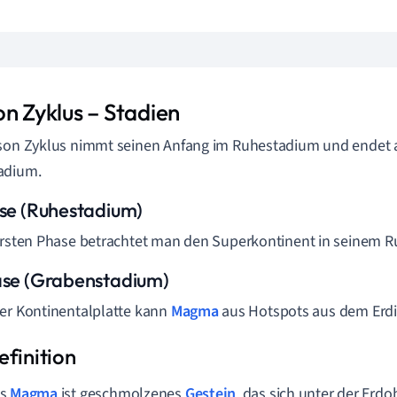
on Zyklus – Stadien
son Zyklus nimmt seinen Anfang im Ruhestadium und endet 
adium.
ase (Ruhestadium)
ersten Phase betrachtet man den Superkontinent in seinem 
ase (Grabenstadium)
er Kontinentalplatte kann
Magma
aus Hotspots aus dem Erdi
as
Magma
ist geschmolzenes
Gestein
, das sich unter der Erdo