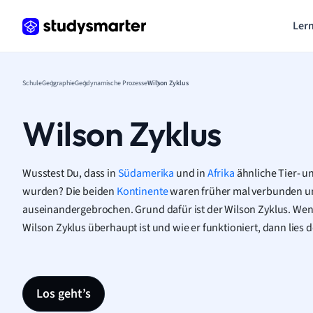
Lern
Schule
Geographie
Geodynamische Prozesse
Wilson Zyklus
Wilson Zyklus
Wusstest Du, dass in
Südamerika
und in
Afrika
ähnliche Tier- u
wurden? Die beiden
Kontinente
waren früher mal verbunden und
auseinandergebrochen. Grund dafür ist der Wilson Zyklus. Wenn
Wilson Zyklus überhaupt ist und wie er funktioniert, dann lies 
Los geht’s