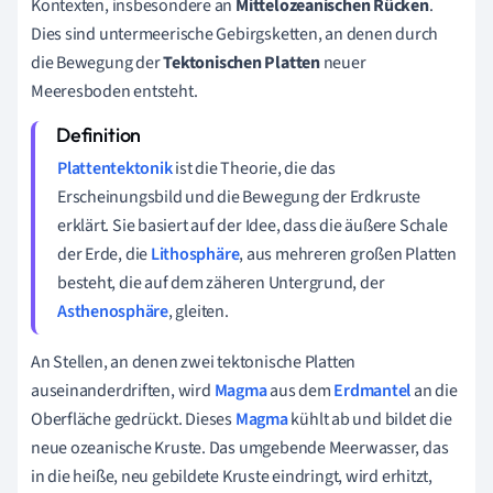
Kontexten, insbesondere an
Mittelozeanischen Rücken
.
Dies sind untermeerische Gebirgsketten, an denen durch
die Bewegung der
Tektonischen Platten
neuer
Meeresboden entsteht.
Plattentektonik
ist die Theorie, die das
Erscheinungsbild und die Bewegung der Erdkruste
erklärt. Sie basiert auf der Idee, dass die äußere Schale
der Erde, die
Lithosphäre
, aus mehreren großen Platten
besteht, die auf dem zäheren Untergrund, der
Asthenosphäre
, gleiten.
An Stellen, an denen zwei tektonische Platten
auseinanderdriften, wird
Magma
aus dem
Erdmantel
an die
Oberfläche gedrückt. Dieses
Magma
kühlt ab und bildet die
neue ozeanische Kruste. Das umgebende Meerwasser, das
in die heiße, neu gebildete Kruste eindringt, wird erhitzt,