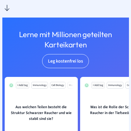
Lerne mit Millionen geteilten
Karteikarten
Leg kostenfrei los
+ Add tag
Immunology
Cell Biology
Mo
+ Add tag
Immunology
Cell
Aus welchen Teilen besteht die
Was ist die Rolle der Sc
Struktur Schwarzer Raucher und wie
Raucher in der Tiefseeö
stabil sind sie?