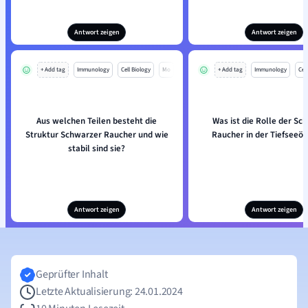
Antwort zeigen
Antwort zeigen
+ Add tag
Immunology
Cell Biology
Mo
+ Add tag
Immunology
Cell
Aus welchen Teilen besteht die
Was ist die Rolle der Sc
Struktur Schwarzer Raucher und wie
Raucher in der Tiefseeö
stabil sind sie?
Antwort zeigen
Antwort zeigen
Geprüfter Inhalt
Letzte Aktualisierung: 24.01.2024