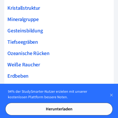
Kristallstruktur
Mineralgruppe
Gesteinsbildung
Tiefseegräben
Ozeanische Rücken
Weiße Raucher
Erdbeben
Vulkanismus
94% der StudySmarter-Nutzer erzielen mit unserer
kostenlosen Plattform bessere Noten.
Seismologie
Herunterladen
Plattentektonik