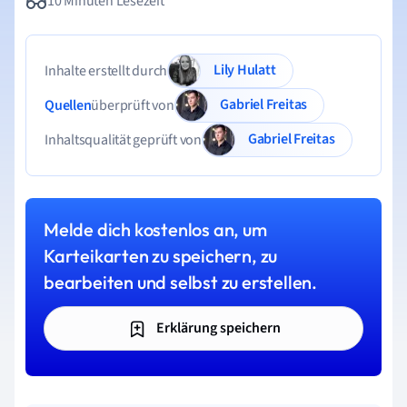
10 Minuten Lesezeit
Lily Hulatt
Inhalte erstellt durch
Gabriel Freitas
Quellen
überprüft von
Gabriel Freitas
Inhaltsqualität geprüft von
Melde dich kostenlos an, um
Karteikarten zu speichern, zu
bearbeiten und selbst zu erstellen.
Erklärung speichern