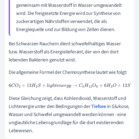
gemeinsam mit Wasserstoff in Wasser umgewandelt
wird. Die freigesetzte Energie wird zur Synthese von
zuckerartigen Nährstoffen verwendet, die als
Energiequelle und zur Bildung von Zellen dienen.
Bei Schwarzen Rauchern dient schwefelhaltiges Wasser
bzw. Wasserstoff als Energielieferant, der von den dort
lebenden Bakterien genutzt wird.
Die allgemeine Formel der Chemosynthese lautet wie folgt:
6
C
O
2
+
12
H
2
S
+
l
i
g
h
t
e
n
e
r
g
y
→
C
6
H
12
O
6
+
6
H
2
O
+
12
S
Diese Gleichung zeigt, dass Kohlendioxid, Wasserstoff und
Lichtenergie unter den Bedingungen der
Tiefsee
in Glukose,
Wasser und Schwefel umgewandelt werden können - eine
unglaubliche Lebensgrundlage für die dort existierenden
Lebewesen.