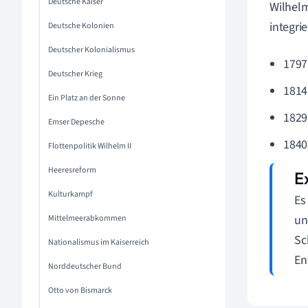
Deutsche Kaiser
Wilhelm
integrie
Deutsche Kolonien
Deutscher Kolonialismus
1797:
Deutscher Krieg
1814
Ein Platz an der Sonne
1829
Emser Depesche
1840
Flottenpolitik Wilhelm II
Heeresreform
Kulturkampf
Es
un
Mittelmeerabkommen
Sc
Nationalismus im Kaiserreich
En
Norddeutscher Bund
Otto von Bismarck