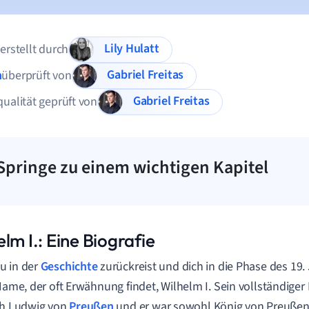
Lily Hulatt
 erstellt durch
Gabriel Freitas
n
überprüft von
Gabriel Freitas
qualität geprüft von
Springe zu einem wichtigen Kapitel
lm I.: Eine Biografie
u in der
Geschichte
zurückreist und dich in die Phase des 19.
 Name, der oft Erwähnung findet, Wilhelm I. Sein vollständig
ch Ludwig von
Preußen
und er war sowohl König von Preußen 