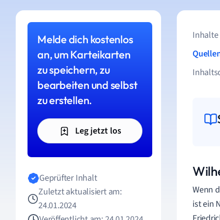
Inhalte
Melde dich kostenlos
an, um Karteikarten
Quelle
zu speichern, zu
Inhalts
bearbeiten und selbst
zu erstellen.
Leg jetzt los
Wilhe
Geprüfter Inhalt
Wenn d
Zuletzt aktualisiert am:
ist ein
24.01.2024
Friedri
Veröffentlicht am: 24.01.2024