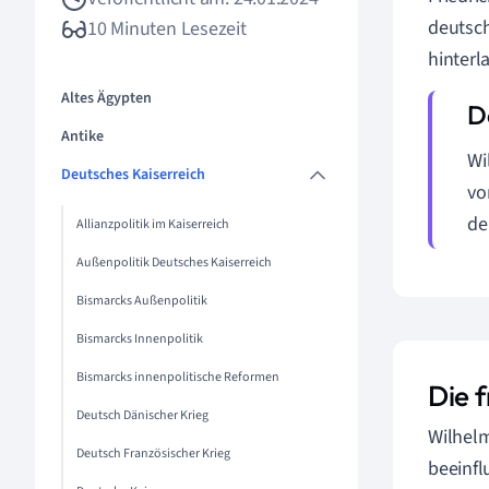
deutsch
10 Minuten Lesezeit
hinterl
Altes Ägypten
Antike
Wi
Deutsches Kaiserreich
vo
de
Allianzpolitik im Kaiserreich
Außenpolitik Deutsches Kaiserreich
Bismarcks Außenpolitik
Bismarcks Innenpolitik
Bismarcks innenpolitische Reformen
Die f
Deutsch Dänischer Krieg
Wilhelm
Deutsch Französischer Krieg
beeinfl