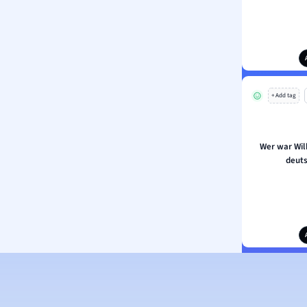
+ Add tag
Wer war Wilh
deuts