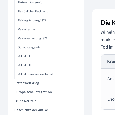
Parteien Kaiserreich
Persönliches Regiment
Reichsgründung 1871
Die 
Reichskanzler
Wilhel
Reichsverfassung 1871
markier
Tod im 
Sozialistengesetz
Wilhelm I.
Krö
Wilhelm II
Wilhelminische Gesellschaft
Anf
Erster Weltkrieg
Europäische Integration
End
Frühe Neuzeit
Geschichte der Antike