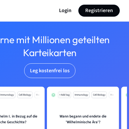
Login
Registrieren
rne mit Millionen geteilten
Karteikarten
Leg kostenfrei los
Immunology
Cell Biology
Mo
+ Add tag
Immunology
Cell Biology
Mo
elm I. in Bezug auf die
Wann begann und endete die
che Geschichte?
'Wilhelminische Ära'?