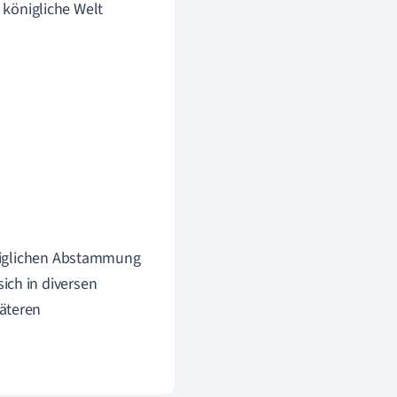
e königliche Welt
königlichen Abstammung
ich in diversen
päteren