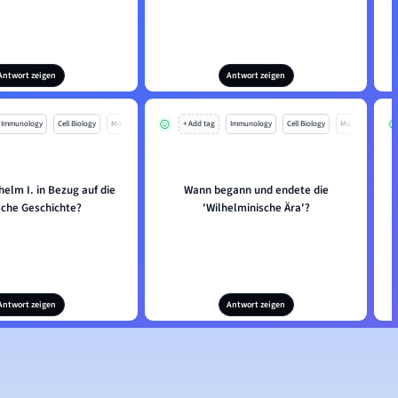
Antwort zeigen
Antwort zeigen
Immunology
Cell Biology
Mo
+ Add tag
Immunology
Cell Biology
Mo
elm I. in Bezug auf die
Wann begann und endete die
che Geschichte?
'Wilhelminische Ära'?
Antwort zeigen
Antwort zeigen