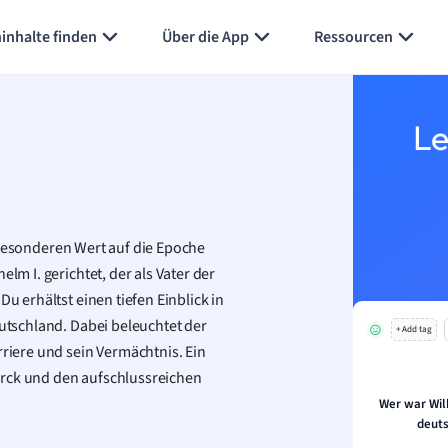
Karteikarten erstellen
Seite zusammenfassen
inhalte finden
Über die App
Ressourcen
Le
besonderen Wert auf die Epoche
lm I. gerichtet, der als Vater der
Du erhältst einen tiefen Einblick in
eutschland. Dabei beleuchtet der
+ Add tag
rriere und sein Vermächtnis. Ein
arck und den aufschlussreichen
Wer war Wilh
deuts