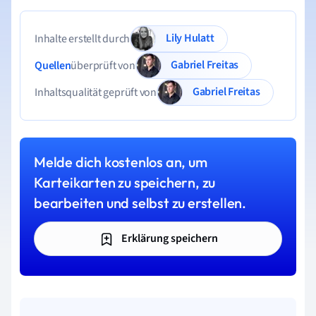
Lily Hulatt
Inhalte erstellt durch
Gabriel Freitas
Quellen
überprüft von
Gabriel Freitas
Inhaltsqualität geprüft von
Melde dich kostenlos an, um
Karteikarten zu speichern, zu
bearbeiten und selbst zu erstellen.
Erklärung speichern