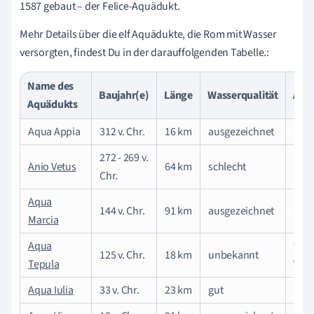
1587 gebaut – der Felice-Aquädukt.
Mehr Details über die elf Aquädukte, die Rom mit Wasser
versorgten, findest Du in der darauffolgenden Tabelle.:
Name des
Baujahr(e)
Länge
Wasserqualität
Art 
Aquädukts
Aqua Appia
312 v. Chr.
16 km
ausgezeichnet
Que
272 - 269 v.
Anio Vetus
64 km
schlecht
Flu
Chr.
Aqua
144 v. Chr.
91 km
ausgezeichnet
Que
Marcia
Aqua
war
125 v. Chr.
18 km
unbekannt
Tepula
Vul
Aqua Iulia
33 v. Chr.
23 km
gut
Ber