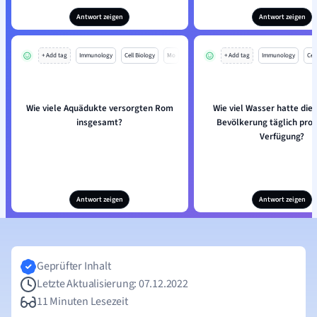
Antwort zeigen
Antwort zeigen
+ Add tag
Immunology
Cell Biology
Mo
+ Add tag
Immunology
Cell
Wie viele Aquädukte versorgten Rom
Wie viel Wasser hatte die
insgesamt?
Bevölkerung täglich pro 
Verfügung?
Antwort zeigen
Antwort zeigen
Geprüfter Inhalt
Letzte Aktualisierung: 07.12.2022
11 Minuten Lesezeit