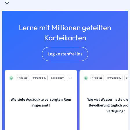
Lerne mit Millionen geteilten
Karteikarten
Leg kostenfrei los
+ Add tag
Immunology
Cell Biology
Mo
+ Add tag
Immunology
Cell
Wie viele Aquädukte versorgten Rom
Wie viel Wasser hatte die
insgesamt?
Bevölkerung täglich pro 
Verfügung?