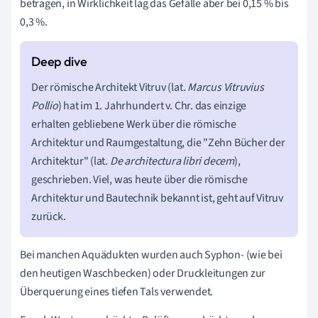
betragen, in Wirklichkeit lag das Gefälle aber bei 0,15 % bis
0,3 %.
Der römische Architekt Vitruv (lat.
Marcus Vitruvius
Pollio
) hat im 1. Jahrhundert v. Chr. das einzige
erhalten gebliebene Werk über die römische
Architektur und Raumgestaltung, die "Zehn Bücher der
Architektur" (lat.
De architectura libri decem
),
geschrieben. Viel, was heute über die römische
Architektur und Bautechnik bekannt ist, geht auf Vitruv
zurück.
Bei manchen Aquädukten wurden auch Syphon- (wie bei
den heutigen Waschbecken) oder Druckleitungen zur
Überquerung eines tiefen Tals verwendet.