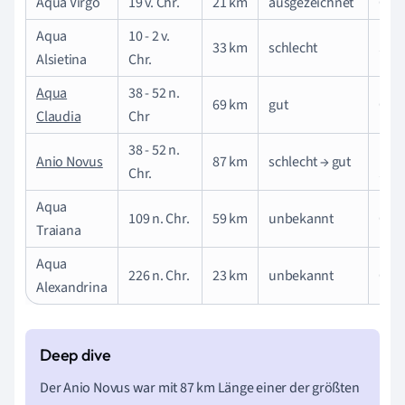
Aqua Virgo
19 v. Chr.
21 km
ausgezeichnet
Que
Aqua
10 - 2 v.
33 km
schlecht
See
Alsietina
Chr.
Aqua
38 - 52 n.
69 km
gut
Que
Claudia
Chr
38 - 52 n.
Flus
Anio Novus
87 km
schlecht → gut
Chr.
Sta
Aqua
109 n. Chr.
59 km
unbekannt
Que
Traiana
Aqua
226 n. Chr.
23 km
unbekannt
Que
Alexandrina
Der Anio Novus war mit 87 km Länge einer der größten