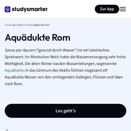
Karteikarten erstellen
Seite zusammenfassen
Zur App
Schule
Latein
Römische Antike
Aquädukte Rom
Aquädukte Rom
Sanus per Aquam
("gesund durch Wasser") ist ein lateinisches
Sprichwort. Im Römischen Reich hatte die Wasserversorgung sehr hohe
Wichtigkeit. Die alten Römer bauten Wasserleitungen, sogenannte
Aquädukte
. In das Zentrum des Reichs führten insgesamt elf
Aquädukte Wasser von den umliegenden Gebirgen, Flüssen und Seen
nach Rom.
Los geht’s