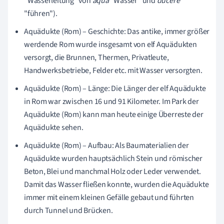
"Wasserleitung" von
aqua
"Wasser" und
ducere
"führen").
Aquädukte (Rom) – Geschichte: Das antike, immer größer
werdende Rom wurde insgesamt von elf Aquädukten
versorgt, die Brunnen, Thermen, Privatleute,
Handwerksbetriebe, Felder etc. mit Wasser versorgten.
Aquädukte (Rom) – Länge: Die Länger der elf Aquädukte
in Rom war zwischen 16 und 91 Kilometer. Im Park der
Aquädukte (Rom) kann man heute einige Überreste der
Aquädukte sehen.
Aquädukte (Rom) – Aufbau: Als Baumaterialien der
Aquädukte wurden hauptsächlich Stein und römischer
Beton, Blei und manchmal Holz oder Leder verwendet.
Damit das Wasser fließen konnte, wurden die Aquädukte
immer mit einem kleinen Gefälle gebaut und führten
durch Tunnel und Brücken.