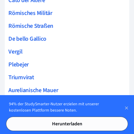
Cato der Ältere
Römisches Militär
Römische Straßen
De bello Gallico
Vergil
Plebejer
Triumvirat
Aurelianische Mauer
Argonautica
94% der StudySmarter-Nutzer erzielen mit unserer
kostenlosen Plattform bessere Noten.
Proletariat
Herunterladen
Römische Gesellschaft