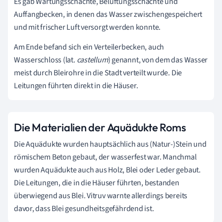
Es gab Wartungsschächte, Belüftungsschächte und
Auffangbecken, in denen das Wasser zwischengespeichert
und mit frischer Luft versorgt werden konnte.
Am Ende befand sich ein Verteilerbecken, auch
Wasserschloss (lat.
c
astellum
) genannt, von dem das Wasser
meist durch Bleirohre in die Stadt verteilt wurde. Die
Leitungen führten direkt in die Häuser.
Die Materialien der Aquädukte Roms
Die Aquädukte wurden hauptsächlich aus (Natur-)Stein und
römischem Beton gebaut, der wasserfest war. Manchmal
wurden Aquädukte auch aus Holz, Blei oder Leder gebaut.
Die Leitungen, die in die Häuser führten, bestanden
überwiegend aus Blei. Vitruv warnte allerdings bereits
davor, dass Blei gesundheitsgefährdend ist.