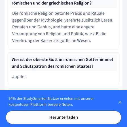
römischen und der griechischen Religion?
Die römische Religion betonte Praxis und Rituale
gegenüber der Mythologie, verehrte zusätzlich Laren,
Penaten und Genius, und hatte eine engere
Verknüpfung von Religion und Politik, wie z.B. die
Verehrung der Kaiser als göttliche Wesen.
Wer ist der oberste Gott im römischen Götterhimmel
und Schutzpatron des römischen Staates?
Jupiter
Welche Rolle spielten Votive in der römischen
94% der StudySmarter-Nutzer erzielen mit unserer
Religion?
kostenlosen Plattform bessere Noten.
Votive waren Weihegaben, die in Tempeln oder
Herunterladen
Heiligtümern dargebracht wurden, oft aus
Dankbarkeit für erhoffte oder erhaltene göttliche