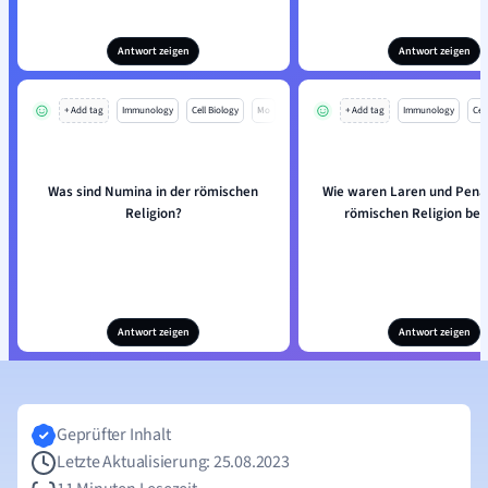
Antwort zeigen
Antwort zeigen
+ Add tag
Immunology
Cell Biology
Mo
+ Add tag
Immunology
Cell
Was sind Numina in der römischen
Wie waren Laren und Penat
Religion?
römischen Religion bete
Antwort zeigen
Antwort zeigen
Geprüfter Inhalt
Letzte Aktualisierung: 25.08.2023