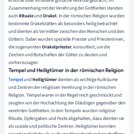
erhoffte oder erhaltene göttliche Hilfe dargebracht. Im
Zusammenhang mit der Verehrung der Gottheiten standen
auch
Rituale
und
Orakel
. In der römischen Religion wurden
bestimmte Orakelstätten als besonders heilig betrachtet
und dienten als Vermittler zwischen den Menschen und den
Göttern. Dabei wurden spezielle Priester und Priesterinnen,
die sogenannten
Orakelpriester
, konsultiert, um die
Zeichen und Botschaften der Götter zu deuten und
vorherzusagen.
Tempel und Heiligtümer in der römischen Religion
Tempel
und
Heiligtümer
dienten als wichtige Kulträume
und Zentren der religiösen Verehrung in der römischen
Religion. Tempel waren in der Regel reich geschmückt und
zeugten von der Hochachtung der Gläubigen gegenüber den
verehrten Gottheiten. In den Tempeln wurden religiöse
Rituale, Opfergaben und Feste abgehalten, dazu dienten sie
als soziale und politische Zentren. Heiligtümer konnten
sowohl natürliche als auch von Menschenhand geschaffene