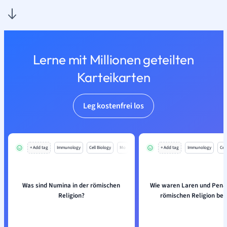
Lerne mit Millionen geteilten
Karteikarten
Leg kostenfrei los
+ Add tag
Immunology
Cell Biology
Mo
+ Add tag
Immunology
Cell
Was sind Numina in der römischen
Wie waren Laren und Penat
Religion?
römischen Religion bete