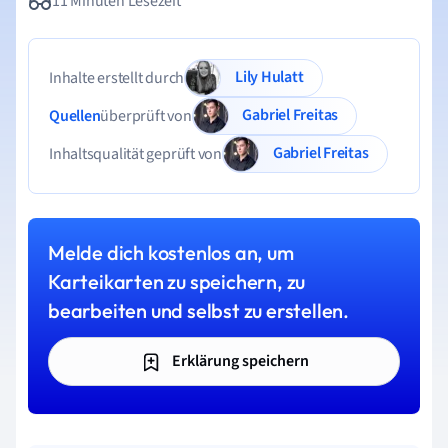
11 Minuten Lesezeit
Lily Hulatt
Inhalte erstellt durch
Gabriel Freitas
Quellen
überprüft von
Gabriel Freitas
Inhaltsqualität geprüft von
Melde dich kostenlos an, um
Karteikarten zu speichern, zu
bearbeiten und selbst zu erstellen.
Erklärung speichern