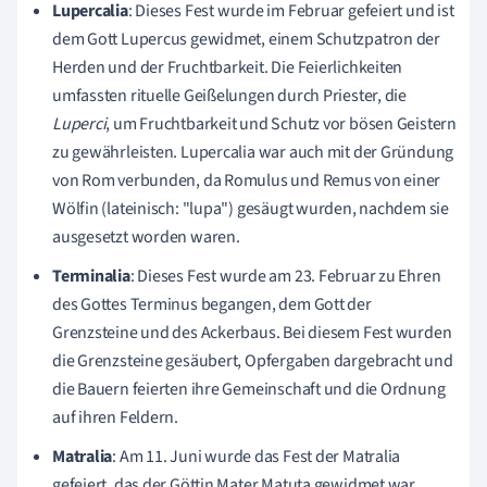
Lupercalia
: Dieses Fest wurde im Februar gefeiert und ist
dem Gott Lupercus gewidmet, einem Schutzpatron der
Herden und der Fruchtbarkeit. Die Feierlichkeiten
umfassten rituelle Geißelungen durch Priester, die
Luperci
, um Fruchtbarkeit und Schutz vor bösen Geistern
zu gewährleisten. Lupercalia war auch mit der Gründung
von Rom verbunden, da Romulus und Remus von einer
Wölfin (lateinisch: "lupa") gesäugt wurden, nachdem sie
ausgesetzt worden waren.
Terminalia
: Dieses Fest wurde am 23. Februar zu Ehren
des Gottes Terminus begangen, dem Gott der
Grenzsteine und des Ackerbaus. Bei diesem Fest wurden
die Grenzsteine gesäubert, Opfergaben dargebracht und
die Bauern feierten ihre Gemeinschaft und die Ordnung
auf ihren Feldern.
Matralia
: Am 11. Juni wurde das Fest der Matralia
gefeiert, das der Göttin Mater Matuta gewidmet war.