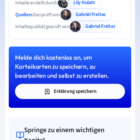
Lily Hulatt
Inhalte erstellt durch
Gabriel Freitas
Quellen
überprüft von
Gabriel Freitas
Inhaltsqualität geprüft von
Melde dich kostenlos an, um
Karteikarten zu speichern, zu
bearbeiten und selbst zu erstellen.
Erklärung speichern
Springe zu einem wichtigen