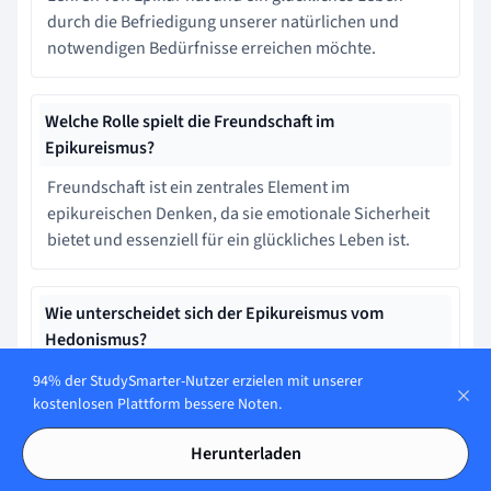
durch die Befriedigung unserer natürlichen und
notwendigen Bedürfnisse erreichen möchte.
Welche Rolle spielt die Freundschaft im
Epikureismus?
Freundschaft ist ein zentrales Element im
epikureischen Denken, da sie emotionale Sicherheit
bietet und essenziell für ein glückliches Leben ist.
Wie unterscheidet sich der Epikureismus vom
Hedonismus?
Im Epikureismus steht geistige Freude im
94% der StudySmarter-Nutzer erzielen mit unserer
Vordergrund, während körperliche Freuden als
kostenlosen Plattform bessere Noten.
vergänglich gelten. Zudem steht die Qualität der Lust
Herunterladen
im Fokus, statt deren Menge, und es wird eine
beständige, stabile Freude angestrebt.