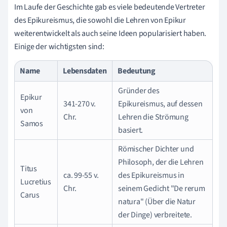
Im Laufe der Geschichte gab es viele bedeutende Vertreter
des Epikureismus, die sowohl die Lehren von Epikur
weiterentwickelt als auch seine Ideen popularisiert haben.
Einige der wichtigsten sind:
Name
Lebensdaten
Bedeutung
Gründer des
Epikur
341-270 v.
Epikureismus, auf dessen
von
Chr.
Lehren die Strömung
Samos
basiert.
Römischer Dichter und
Philosoph, der die Lehren
Titus
ca. 99-55 v.
des Epikureismus in
Lucretius
Chr.
seinem Gedicht "De rerum
Carus
natura" (Über die Natur
der Dinge) verbreitete.