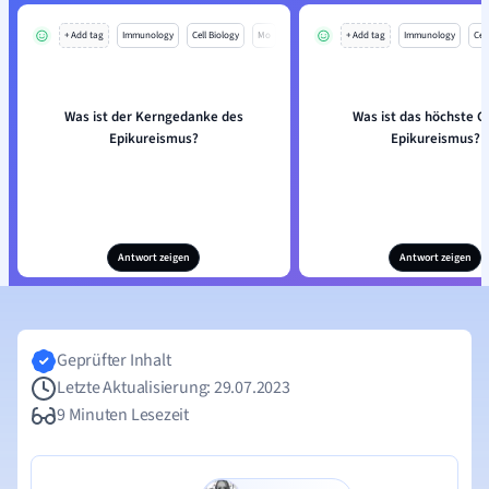
+ Add tag
Immunology
Cell Biology
Mo
+ Add tag
Immunology
Cell
Was ist der Kerngedanke des
Was ist das höchste G
Epikureismus?
Epikureismus?
Antwort zeigen
Antwort zeigen
Geprüfter Inhalt
Letzte Aktualisierung: 29.07.2023
9 Minuten Lesezeit