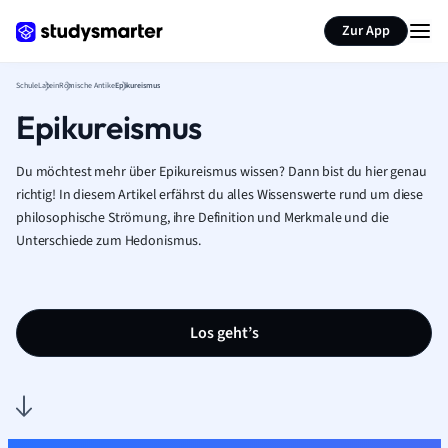
Karteikarten erstellen
Seite zusammenfassen
Zur App
Schule
Latein
Römische Antike
Epikureismus
Epikureismus
Du möchtest mehr über Epikureismus wissen? Dann bist du hier genau
richtig! In diesem Artikel erfährst du alles Wissenswerte rund um diese
philosophische Strömung, ihre Definition und Merkmale und die
Unterschiede zum Hedonismus.
Los geht’s