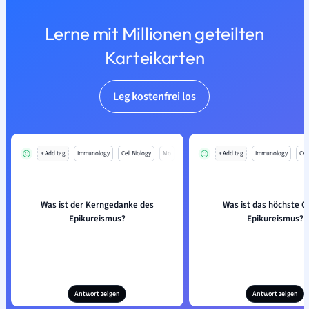
Lerne mit Millionen geteilten
Karteikarten
Leg kostenfrei los
+ Add tag
Immunology
Cell Biology
Mo
+ Add tag
Immunology
Cell
Was ist der Kerngedanke des
Was ist das höchste G
Epikureismus?
Epikureismus?
Antwort zeigen
Antwort zeigen