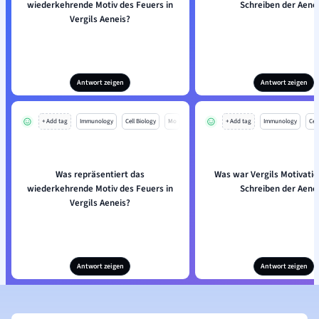
wiederkehrende Motiv des Feuers in
Schreiben der Aene
Vergils Aeneis?
Antwort zeigen
Antwort zeigen
+ Add tag
Immunology
Cell Biology
Mo
+ Add tag
Immunology
Cell
Was repräsentiert das
Was war Vergils Motivatio
wiederkehrende Motiv des Feuers in
Schreiben der Aene
Vergils Aeneis?
Antwort zeigen
Antwort zeigen