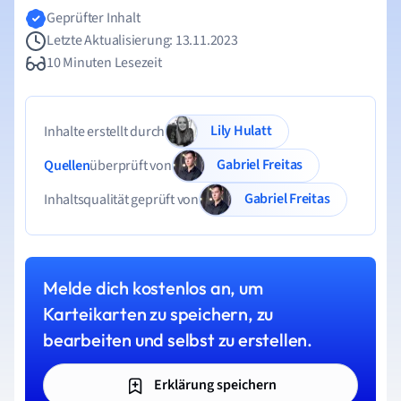
Geprüfter Inhalt
Letzte Aktualisierung: 13.11.2023
10 Minuten Lesezeit
Lily Hulatt
Inhalte erstellt durch
Gabriel Freitas
Quellen
überprüft von
Gabriel Freitas
Inhaltsqualität geprüft von
Melde dich kostenlos an, um
Karteikarten zu speichern, zu
bearbeiten und selbst zu erstellen.
Erklärung speichern