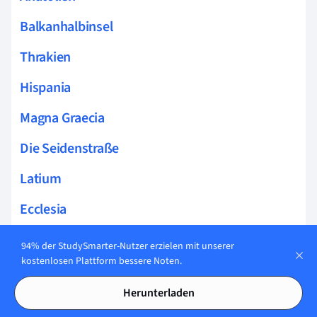
Balkanhalbinsel
Thrakien
Hispania
Magna Graecia
Die Seidenstraße
Latium
Ecclesia
Polis
94% der StudySmarter-Nutzer erzielen mit unserer
kostenlosen Plattform bessere Noten.
Plebejer und Patrizier
Herunterladen
Volksversammlung