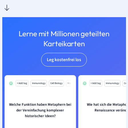
Lerne mit Millionen geteilten
Karteikarten
Leg kostenfrei los
+ Add tag
Immunology
Cell Biology
Mo
+ Add tag
Immunology
Cell
Welche Funktion haben Metaphern bei
Wie hat sich die Metaphor
der Vereinfachung komplexer
Renaissance verände
historischer Ideen?