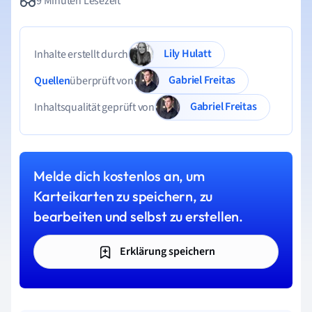
9 Minuten Lesezeit
Lily Hulatt
Inhalte erstellt durch
Gabriel Freitas
Quellen
überprüft von
Gabriel Freitas
Inhaltsqualität geprüft von
Melde dich kostenlos an, um
Karteikarten zu speichern, zu
bearbeiten und selbst zu erstellen.
Erklärung speichern