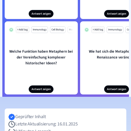
Antwort zeigen
Antwort zeigen
+ Add tag
Immunology
Cell Biology
Mo
+ Add tag
Immunology
Cell
Welche Funktion haben Metaphern bei
Wie hat sich die Metaphor
der Vereinfachung komplexer
Renaissance verände
historischer Ideen?
Antwort zeigen
Antwort zeigen
Geprüfter Inhalt
Letzte Aktualisierung: 16.01.2025