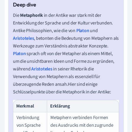
Die
Metaphorik
in der Antike war stark mit der
Entwicklung der Sprache und der Kultur verbunden.
Antike Philosophien, wie die von
Platon
und
Aristoteles
, betonten die Bedeutung von Metaphern als
Werkzeuge zum Verständnis abstrakter Konzepte.
Platon
sprach oft von der Metapher als einem Mittel,
um die unsichtbaren Ideen und Forme zu ergründen,
während
Aristoteles
in seiner Rhetorik die
Verwendung von Metaphern als essenziell für
überzeugende Reden ansah.Hier sind einige
Schlüsselpunkte über die Metaphorik in der Antike:
Merkmal
Erklärung
Verbindung
Metaphern verbinden Formen
von Sprache
des Ausdrucks mit den zugrunde