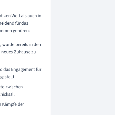
tiken Welt als auch in
heidend für das
Themen gehören:
, wurde bereits in den
in neues Zuhause zu
und das Engagement für
gestellt.
kte zwischen
hicksal.
en Kämpfe der