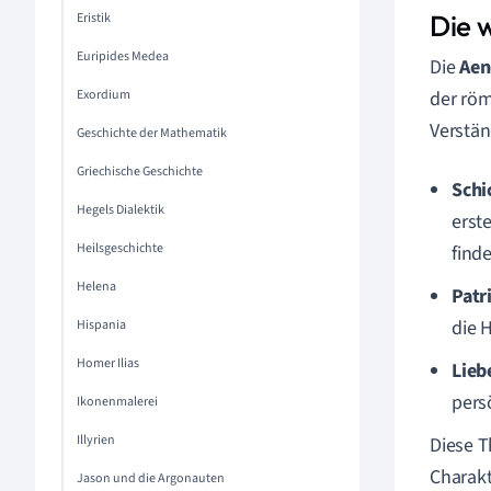
Die 
Eristik
Euripides Medea
Die
Aen
Exordium
der röm
Verstän
Geschichte der Mathematik
Griechische Geschichte
Schi
Hegels Dialektik
erst
Heilsgeschichte
find
Helena
Patr
die 
Hispania
Homer Ilias
Lieb
pers
Ikonenmalerei
Illyrien
Diese T
Charakt
Jason und die Argonauten