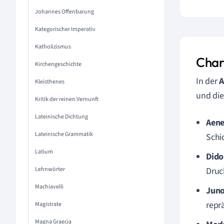
Johannes Offenbarung
Kategorischer Imperativ
Katholizismus
Chara
Kirchengeschichte
In der
A
Kleisthenes
und die
Kritik der reinen Vernunft
Lateinische Dichtung
Aene
Lateinische Grammatik
Schic
Latium
Dido
Lehnwörter
Druc
Machiavelli
Juno
repr
Magistrate
Magna Graecia