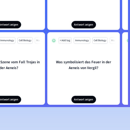
Antwort zeigen
Antwort zeigen
Immunology
Cell Biology
Mo
+ Add tag
Immunology
Cell Biology
Mo
 Szene vom Fall Trojas in
Was symbolisiert das Feuer in der
der Aeneis?
Aeneis von Vergil?
g
Antwort zeigen
Antwort zeigen