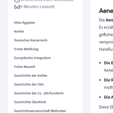
9 Minuten Lesezeit
Aene
Die
Aen
Altes Ägypten
Es erzä
Antike
geflohe
Deutsches Kaiserreich
verspro
Handlun
Erster Weltkrieg
Europäische Integration
Die 
Frühe Neuzeit
Aenea
Geschichte der Antike
Die 
Geschichte der USA
myth
Geschichte des 21. Jahrhunderts
Die A
Geschichte Überblick
Diese E
Geschichtswissenschaft Methoden