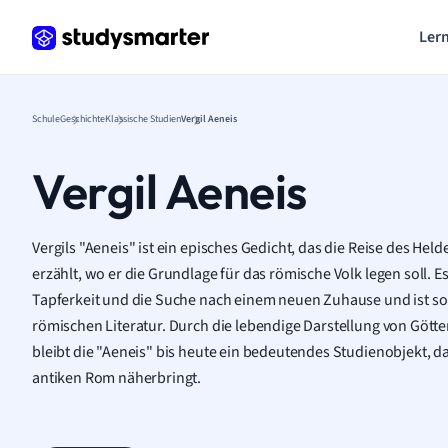
Lern
Schule
Geschichte
Klassische Studien
Vergil Aeneis
Vergil Aeneis
Vergils "Aeneis" ist ein episches Gedicht, das die Reise des He
erzählt, wo er die Grundlage für das römische Volk legen soll. 
Tapferkeit und die Suche nach einem neuen Zuhause und ist som
römischen Literatur. Durch die lebendige Darstellung von Göt
bleibt die "Aeneis" bis heute ein bedeutendes Studienobjekt, d
antiken Rom näherbringt.