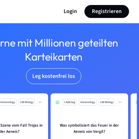
Login
Registrieren
rne mit Millionen geteilten
Karteikarten
Leg kostenfrei los
Immunology
Cell Biology
Mo
+ Add tag
Immunology
Cell Biology
Mo
 Szene vom Fall Trojas in
Was symbolisiert das Feuer in der
der Aeneis?
Aeneis von Vergil?
g