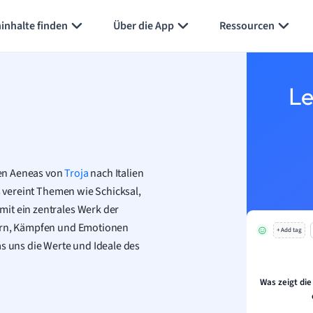
Karteikarten erstellen
Seite zusammenfassen
inhalte finden
Über die App
Ressourcen
Le
lden Aeneas von
Troja
nach Italien
Es vereint Themen wie Schicksal,
it ein zentrales Werk der
tern, Kämpfen und Emotionen
+ Add tag
as uns die Werte und Ideale des
Was zeigt die