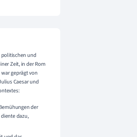
e politischen und
iner Zeit, in der Rom
e war geprägt von
Julius Caesar und
ontextes:
en Bemühungen der
 diente dazu,
ät und das