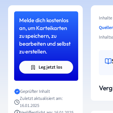
Inhalte
Melde dich kostenlos
an, um Karteikarten
Quelle
zu speichern, zu
Inhalts
bearbeiten und selbst
zu erstellen.
Leg jetzt los
Vergi
Geprüfter Inhalt
Zuletzt aktualisiert am:
16.01.2025
Veröffentlicht am: 16.01.2025