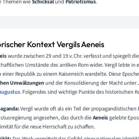
le Themen wie
Schicksal
und
Patriotismus
.
rischer Kontext Vergils Aeneis
eis
wurde zwischen 29 und 19 v. Chr. verfasst und spiegelt di
chaftlichen Umstände des antiken Rom wider. Vergil lebte in e
n einer Republik zu einem Kaiserreich wandelte. Diese Epoch
schen Umwälzungen
und der Konsolidierung der Macht unter 
Augustus
. Folgendes sind wichtige Punkte des historischen K
aganda:
Vergil wurde oft als ein Teil der propagandistisch
stusregierung angesehen, das durch die
Aeneis
gelebte Epos
imität für die neue Herrschaft zu schaffen.
ität:
Das Werk vermittelt das Gefühl einer nationalen Identit