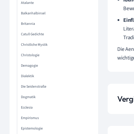
Atalante
Bewu
Balkanhalbinsel
Einf
Britannia
Lite
Catull Gedichte
Trad
Christliche Mystik
Die Aen
Christologie
wichti
Demagogie
Dialektik
Die Seidenstraße
Vergi
Dogmatik
Ecclesia
Empirismus
Epistemologie