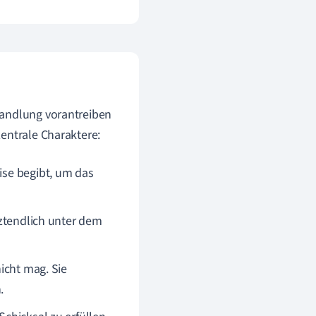
Handlung vorantreiben
entrale Charaktere:
eise begibt, um das
etztendlich unter dem
nicht mag. Sie
.