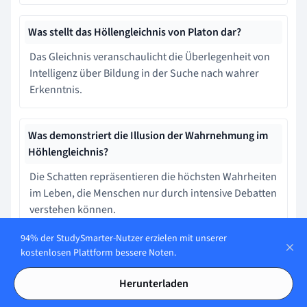
Was stellt das Höllengleichnis von Platon dar?
Das Gleichnis veranschaulicht die Überlegenheit von
Intelligenz über Bildung in der Suche nach wahrer
Erkenntnis.
Was demonstriert die Illusion der Wahrnehmung im
Höhlengleichnis?
Die Schatten repräsentieren die höchsten Wahrheiten
im Leben, die Menschen nur durch intensive Debatten
verstehen können.
94% der StudySmarter-Nutzer erzielen mit unserer
kostenlosen Plattform bessere Noten.
Was symbolisiert das Verlassen der Höhle im Kontext
von Platons Philosophie?
Herunterladen
Das Verlassen der Höhle bedeutet, dass Menschen