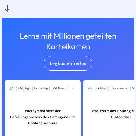
Lerne mit Millionen geteilten
Karteikarten
Leg kostenfrei los
+ Add tag
Immunology
Cell Biology
Mo
+ Add tag
Immunology
Cell
Was symbolisiert der
Was stellt das Höllenglei
Befreiungsprozess des Gefangenen im
Platon dar?
Höhlengleichnis?