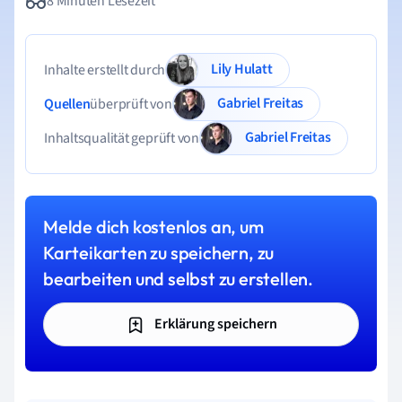
8 Minuten Lesezeit
Lily Hulatt
Inhalte erstellt durch
Gabriel Freitas
Quellen
überprüft von
Gabriel Freitas
Inhaltsqualität geprüft von
Melde dich kostenlos an, um
Karteikarten zu speichern, zu
bearbeiten und selbst zu erstellen.
Erklärung speichern