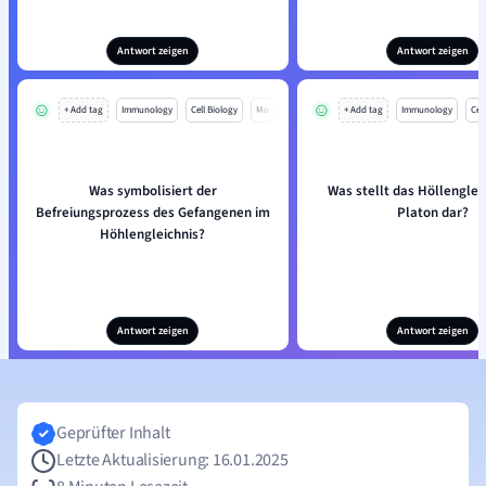
Antwort zeigen
Antwort zeigen
+ Add tag
Immunology
Cell Biology
Mo
+ Add tag
Immunology
Cell
Was symbolisiert der
Was stellt das Höllenglei
Befreiungsprozess des Gefangenen im
Platon dar?
Höhlengleichnis?
Antwort zeigen
Antwort zeigen
Geprüfter Inhalt
Letzte Aktualisierung: 16.01.2025