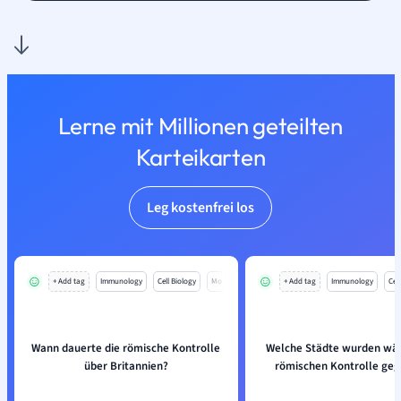
Lerne mit Millionen geteilten
Karteikarten
Leg kostenfrei los
+ Add tag
Immunology
Cell Biology
Mo
+ Add tag
Immunology
Cell
Wann dauerte die römische Kontrolle
Welche Städte wurden wä
über Britannien?
römischen Kontrolle geg