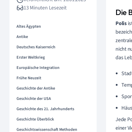
13 Minuten Lesezeit
Die 
Polis
is
Altes Ägypten
bezeich
Antike
zentral
Deutsches Kaiserreich
nicht n
das Leb
Erster Weltkrieg
Europäische Integration
Stad
Frühe Neuzeit
Temp
Geschichte der Antike
Spor
Geschichte der USA
Häus
Geschichte des 21. Jahrhunderts
Jede Po
Geschichte Überblick
einer V
Geschichtswissenschaft Methoden