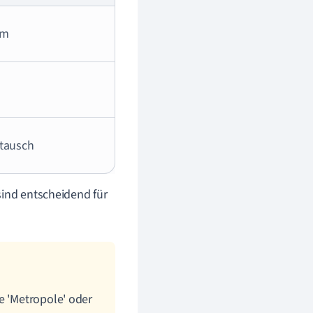
um
stausch
sind entscheidend für
e 'Metropole' oder