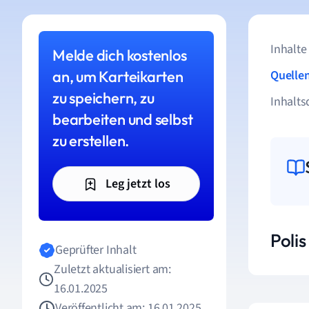
Inhalte
Melde dich kostenlos
an, um Karteikarten
Quelle
zu speichern, zu
Inhalts
bearbeiten und selbst
zu erstellen.
Leg jetzt los
Polis
Geprüfter Inhalt
Zuletzt aktualisiert am:
16.01.2025
Veröffentlicht am: 16.01.2025