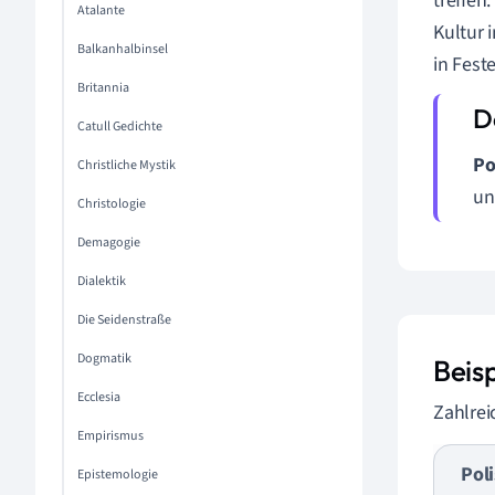
treffen
Atalante
Kultur 
Balkanhalbinsel
in Fest
Britannia
Catull Gedichte
Po
Christliche Mystik
un
Christologie
Demagogie
Dialektik
Die Seidenstraße
Dogmatik
Beisp
Ecclesia
Zahlrei
Empirismus
Poli
Epistemologie