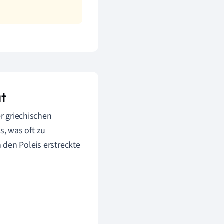
ät
er griechischen
is, was oft zu
den Poleis erstreckte