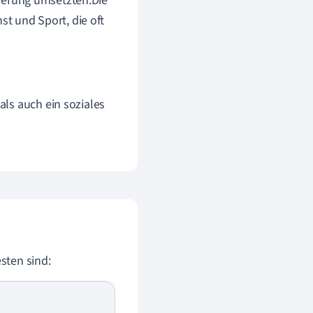
egierung umsetzten.Die
st und Sport, die oft
als auch ein soziales
esten sind: