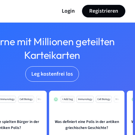
Login
Registrieren
rne mit Millionen geteilten
Karteikarten
Leg kostenfrei los
Immunology
Cell Biology
Mo
+ Add tag
Immunology
Cell Biology
Mo
 spielten Bürger in der
Was definiert eine Polis in der antiken
We
ntiken Polis?
griechischen Geschichte?