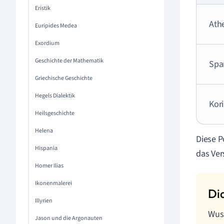
Eristik
Ath
Euripides Medea
Exordium
Geschichte der Mathematik
Spa
Griechische Geschichte
Hegels Dialektik
Kor
Heilsgeschichte
Helena
Diese P
Hispania
das Ver
Homer Ilias
Ikonenmalerei
Illyrien
Wuss
Jason und die Argonauten