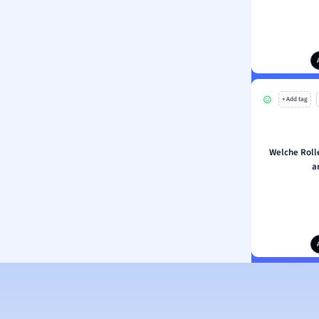
+ Add tag
Welche Rolle
a