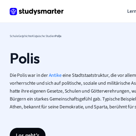
Lern
Schule
Geschichte
Klassische Studien
Polis
Polis
Die Polis war in der
Antike
eine Stadtstaatstruktur, die vor alle
vorherrschte und sich auf politische, soziale und militärische A
hatte ihre eigenen Gesetze, Schulen und Götterverehrungen, wa
Bürgern ein starkes Gemeinschaftsgefühl gab. Typische Beispie
Athen, bekannt für seine Demokratie, und Sparta, berühmt für se
Los geht’s