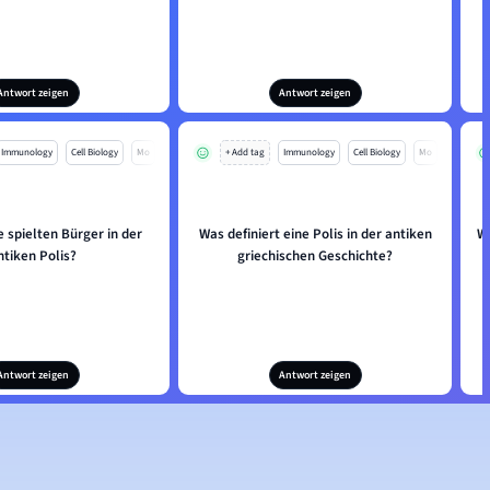
Antwort zeigen
Antwort zeigen
Immunology
Cell Biology
Mo
+ Add tag
Immunology
Cell Biology
Mo
 spielten Bürger in der
Was definiert eine Polis in der antiken
We
ntiken Polis?
griechischen Geschichte?
Antwort zeigen
Antwort zeigen