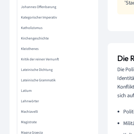
'Sta
Johannes Offenbarung
Kategorischer Imperativ
Katholizismus
Kirchengeschichte
Kleisthenes
Die R
Kritik der reinen Vernunft
Die Pol
Lateinische Dichtung
Identitä
Lateinische Grammatik
Konflik
Latium
sich au
Lehnwörter
Polit
Machiavelli
Magistrate
Mili
Magna Graecia