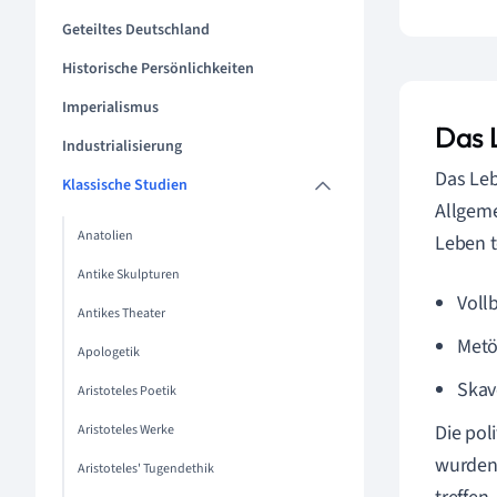
Geteiltes Deutschland
Historische Persönlichkeiten
Imperialismus
Das L
Industrialisierung
Das Leb
Klassische Studien
Allgeme
Anatolien
Leben t
Antike Skulpturen
Voll
Antikes Theater
Metö
Apologetik
Skav
Aristoteles Poetik
Die pol
Aristoteles Werke
wurden 
Aristoteles' Tugendethik