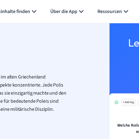
Karteikarten erstellen
Seite zusammenfassen
inhalte finden
Über die App
Ressourcen
Le
m im alten Griechenland
spekte konzentrierte. Jede Polis
s sie einzigartig machte und den
le für bedeutende Poleis sind
+ Add tag
ine militärische Disziplin.
Welche Rolle
a