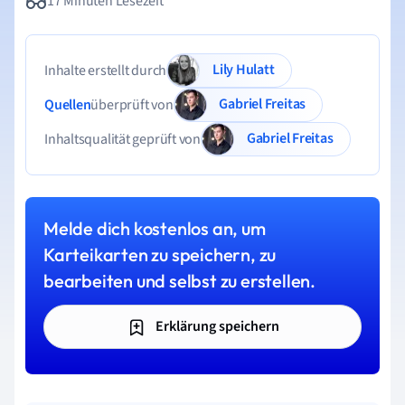
17 Minuten Lesezeit
Lily Hulatt
Inhalte erstellt durch
Gabriel Freitas
Quellen
überprüft von
Gabriel Freitas
Inhaltsqualität geprüft von
Melde dich kostenlos an, um
Karteikarten zu speichern, zu
bearbeiten und selbst zu erstellen.
Erklärung speichern