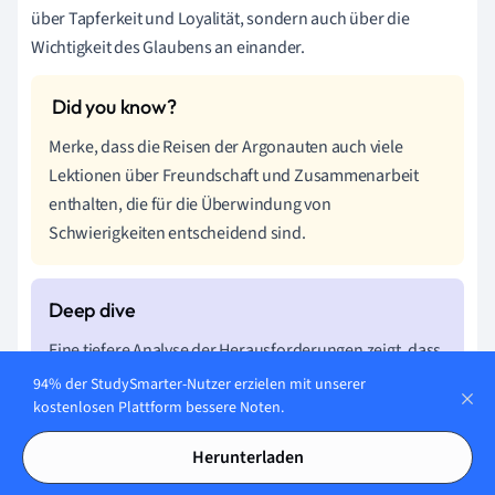
über Tapferkeit und Loyalität, sondern auch über die
Wichtigkeit des Glaubens an einander.
Merke, dass die Reisen der Argonauten auch viele
Lektionen über Freundschaft und Zusammenarbeit
enthalten, die für die Überwindung von
Schwierigkeiten entscheidend sind.
Eine tiefere Analyse der Herausforderungen zeigt, dass
jede Begegnung nicht nur eine physische Bedrohung
94% der StudySmarter-Nutzer erzielen mit unserer
darstellt, sondern auch als Metapher für innere Kämpfe
kostenlosen Plattform bessere Noten.
interpretiert werden kann, mit denen jeder Held
Herunterladen
konfrontiert ist. Die Sirenen stehen symbolisch für
verführerische Ablenkungen, während die Harpyien oft