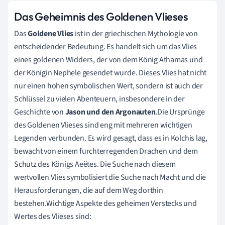
Das Geheimnis des Goldenen Vlieses
Das
Goldene Vlies
ist in der griechischen Mythologie von
entscheidender Bedeutung. Es handelt sich um das Vlies
eines goldenen Widders, der von dem König Athamas und
der Königin Nephele gesendet wurde. Dieses Vlies hat nicht
nur einen hohen symbolischen Wert, sondern ist auch der
Schlüssel zu vielen Abenteuern, insbesondere in der
Geschichte von
Jason und den Argonauten
.Die Ursprünge
des Goldenen Vlieses sind eng mit mehreren wichtigen
Legenden verbunden. Es wird gesagt, dass es in Kolchis lag,
bewacht von einem furchterregenden Drachen und dem
Schutz des Königs Aeëtes. Die Suche nach diesem
wertvollen Vlies symbolisiert die Suche nach Macht und die
Herausforderungen, die auf dem Weg dorthin
bestehen.Wichtige Aspekte des geheimen Verstecks und
Wertes des Vlieses sind: