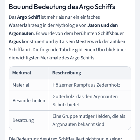
Bau und Bedeutung des Argo Schiffs
Das
Argo Schiff
ist mehr als nur ein einfaches
Wasserfahrzeug in der Mythologie von
Jason und den
Argonauten
. Es wurde von dem berühmten Schiffsbauer
Argus
konstruiert und gilt als ein Meisterwerk der antiken
Schifffahrt. Die folgende Tabelle gibt einen Überblick über
die wichtigsten Merkmale des Argo Schiffs:
Merkmal
Beschreibung
Material
Hölzerner Rumpf aus Zedernholz
Götterholz, das den Argonauten
Besonderheiten
Schutz bietet
Eine Gruppe mutiger Helden, die als
Besatzung
Argonauten bekannt sind
Die Bedeutung des Argo Schiffes liegt nicht nur in seiner