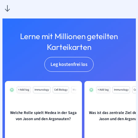
Lerne mit Millionen geteilten
Karteikarten
Leg kostenfrei los
+ Add tag
Immunology
Cell Biology
Mo
+ Add tag
Immunology
Cell
Welche Rolle spielt Medea in der Saga
Was ist das zentrale Ziel de
von Jason und den Argonauten?
Jason und den Argona