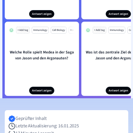
Antwort zeigen
Antwort zeigen
+ Add tag
Immunology
Cell Biology
Mo
+ Add tag
Immunology
Cell
Welche Rolle spielt Medea in der Saga
Was ist das zentrale Ziel de
von Jason und den Argonauten?
Jason und den Argona
Antwort zeigen
Antwort zeigen
Geprüfter Inhalt
Letzte Aktualisierung: 16.01.2025