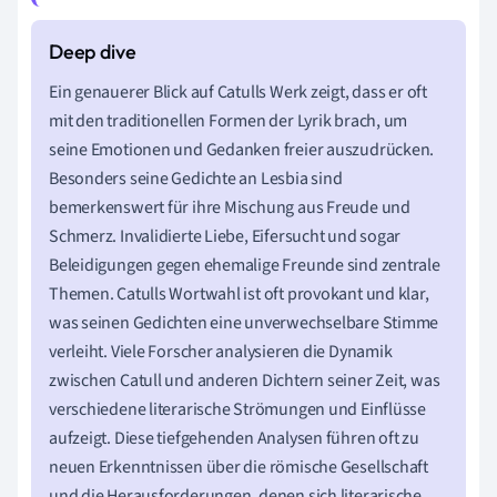
Ein genauerer Blick auf Catulls Werk zeigt, dass er oft
mit den traditionellen Formen der Lyrik brach, um
seine Emotionen und Gedanken freier auszudrücken.
Besonders seine Gedichte an Lesbia sind
bemerkenswert für ihre Mischung aus Freude und
Schmerz. Invalidierte Liebe, Eifersucht und sogar
Beleidigungen gegen ehemalige Freunde sind zentrale
Themen. Catulls Wortwahl ist oft provokant und klar,
was seinen Gedichten eine unverwechselbare Stimme
verleiht. Viele Forscher analysieren die Dynamik
zwischen Catull und anderen Dichtern seiner Zeit, was
verschiedene literarische Strömungen und Einflüsse
aufzeigt. Diese tiefgehenden Analysen führen oft zu
neuen Erkenntnissen über die römische Gesellschaft
und die Herausforderungen, denen sich literarische