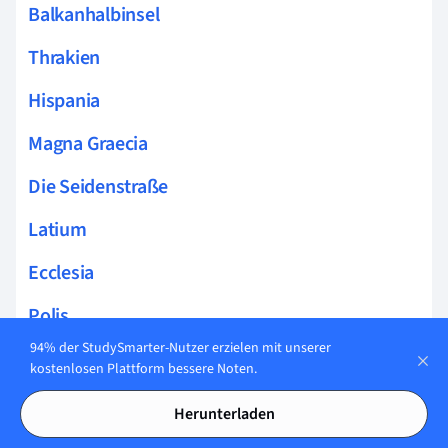
Balkanhalbinsel
Thrakien
Hispania
Magna Graecia
Die Seidenstraße
Latium
Ecclesia
Polis
94% der StudySmarter-Nutzer erzielen mit unserer
Plebejer und Patrizier
kostenlosen Plattform bessere Noten.
Volksversammlung
Herunterladen
Magistrate