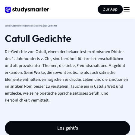
Karteikarten erstellen
Seite zusammenfassen
Zur App
Schule
Geschichte
Klassische Studien
Catull Gedichte
Catull Gedichte
Die Gedichte von Catull, einem der bekanntesten römischen Dichter
des 1. Jahrhunderts v. Chr., sind berühmt für ihre leidenschaftlichen
und oft provokanten Themen, die Liebe, Freundschaft und Mitgefühl
erkunden. Seine Werke, die sowohl erotische als auch satirische
Elemente enthalten, ermöglichen es dir, das Leben und die Emotionen
im antiken Rom besser zu verstehen. Tauche ein in Catulls Welt und
entdecke, wie seine poetische Sprache zeitloses Gefühl und
Persönlichkeit vermittelt.
Los geht’s