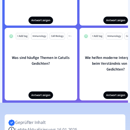
Antwort zeigen
Antwort zeigen
+ Add tag
Immunology
Cell Biology
Mo
+ Add tag
Immunology
Cell
Was sind häufige Themen in Catulls
Wie helfen moderne Interp
Gedichten?
beim Verständnis von C
Gedichten?
Antwort zeigen
Antwort zeigen
Geprüfter Inhalt
Letzte Aktualisierung: 16.01.2025