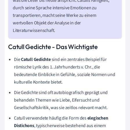
was die Leser bis heute anspricht. Catulls Fähigkeit,
durch seine Sprache intensive Emotionen zu
transportieren, macht seine Werke zu einem
wertvollen Objekt der Analyse in der
Literaturwissenschaft.
Catull Gedichte - Das Wichtigste
Die
Catull Gedichte
sind ein zentrales Beispiel für
römische Lyrik des 1. Jahrhunderts v. Chr., die
bedeutende Einblicke in Gefühle, soziale Normen und
kulturelle Kontexte bietet.
Die Gedichte sind oft autobiografisch geprägt und
behandeln Themen wie Liebe, Eifersucht und
Gesellschaftskritik, was sie zeitlos relevant macht.
Catull verwendete häufig die Form des
elegischen
Distichons
, typischerweise bestehend aus einem