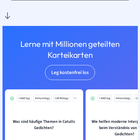
Lerne mit Millionen geteilten
Karteikarten
Leg kostenfrei los
+ Add tag
Immunology
Cell Biology
Mo
+ Add tag
Immunology
Cell
Was sind häufige Themen in Catulls
Wie helfen moderne Interp
Gedichten?
beim Verständnis von C
Gedichten?