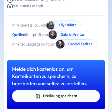
9 Minuten Lesezeit
Lily Hulatt
Inhalte erstellt durch
Gabriel Freitas
Quellen
überprüft von
Gabriel Freitas
Inhaltsqualität geprüft von
Melde dich kostenlos an, um
Karteikarten zu speichern, zu
bearbeiten und selbst zu erstellen.
Erklärung speichern