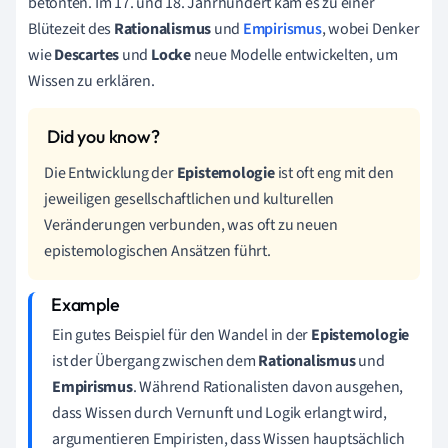
betonten. Im 17. und 18. Jahrhundert kam es zu einer
Blütezeit des
Rationalismus
und
Empirismus
, wobei Denker
wie
Descartes
und
Locke
neue Modelle entwickelten, um
Wissen zu erklären.
Die Entwicklung der
Epistemologie
ist oft eng mit den
jeweiligen gesellschaftlichen und kulturellen
Veränderungen verbunden, was oft zu neuen
epistemologischen Ansätzen führt.
Ein gutes Beispiel für den Wandel in der
Epistemologie
ist der Übergang zwischen dem
Rationalismus
und
Empirismus
. Während Rationalisten davon ausgehen,
dass Wissen durch Vernunft und Logik erlangt wird,
argumentieren Empiristen, dass Wissen hauptsächlich