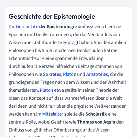
Geschichte der Epistemologie
Die
Geschichte
der Epistemologie
umfasst verschiedene
Epochen und Denkströmungen, die das Verständnis von
Wissen über Jahrhunderte geprägt haben. Von den antiken
Philosophen bis hin zu modernen Denkschulen hat die
Erkenntnistheorie eine spannende Entwicklung
durchlaufen.Die ersten hilfreichen Beiträge stammen von
Philosophen wie
Sokrates
,
Platon
und
Aristoteles
, die die
grundlegenden Fragen nach dem Wissen und der Wahrheit
thematisierten.
Platon
etwa stellte in seiner Theorie der
Ideen das Konzept auf, dass wahres Wissen über die Welt
der Ideen und nicht nur über die physische Welt verstanden
werden kann.Im
Mittelalter
spielte die
Scholastik
eine
zentrale Rolle, wobei Gelehrte wie
Thomas von Aquin
den
Einfluss von göttlicher Offenbarung auf das Wissen