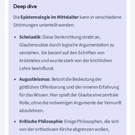
Die
Epistemologie im Mittelalter
kann in verschiedene
Strömungen unterteilt werden:
Scholastik
: Diese Denkrichtung strebt an,
Glaubenssätze durch logische Argumentation zu
verstehen. Sie basiert auf den Schriften von
Aristoteles und wurde stark von der kirchlichen
Lehre beeinflusst.
Augustinismus
: Betont die Bedeutung der
göttlichen Offenbarung und der inneren Erfahrung
für das Wissen. Hier spielt der Glaube eine zentrale
Rolle, ohne die notwenigen Argumente der Vernunft
abzulehnen.
Kritische Philosophie
: Einige Philosophen, die sich
von der orthodoxen Kirche abgrenzen wollen,