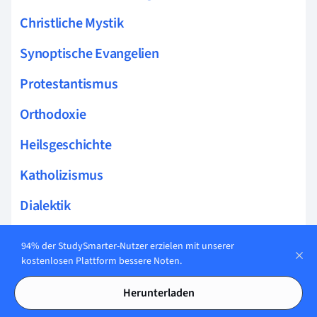
Christliche Mystik
Synoptische Evangelien
Protestantismus
Orthodoxie
Heilsgeschichte
Katholizismus
Dialektik
Transsubstantiation
94% der StudySmarter-Nutzer erzielen mit unserer
kostenlosen Plattform bessere Noten.
Wiederholung
Herunterladen
Exordium