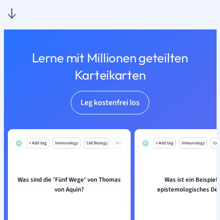
Lerne mit Millionen geteilten
Karteikarten
Leg kostenfrei los
+ Add tag
Immunology
Cell Biology
Mo
+ Add tag
Immunology
Cell
Was sind die 'Fünf Wege' von Thomas
Was ist ein Beispiel 
von Aquin?
epistemologisches De