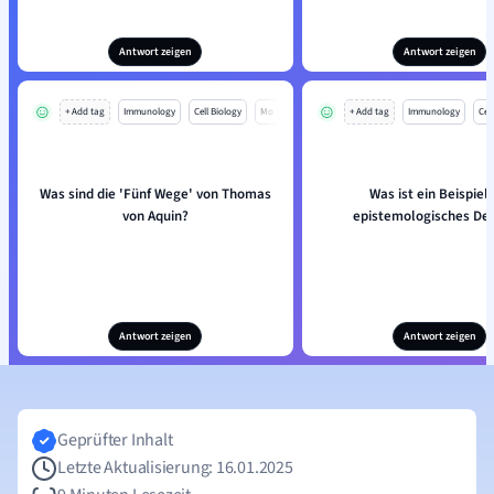
Antwort zeigen
Antwort zeigen
+ Add tag
Immunology
Cell Biology
Mo
+ Add tag
Immunology
Cell
Was sind die 'Fünf Wege' von Thomas
Was ist ein Beispiel 
von Aquin?
epistemologisches De
Antwort zeigen
Antwort zeigen
Geprüfter Inhalt
Letzte Aktualisierung: 16.01.2025