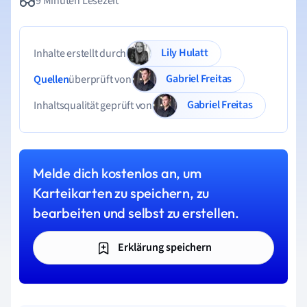
9 Minuten Lesezeit
Lily Hulatt
Inhalte erstellt durch
Gabriel Freitas
Quellen
überprüft von
Gabriel Freitas
Inhaltsqualität geprüft von
Melde dich kostenlos an, um
Karteikarten zu speichern, zu
bearbeiten und selbst zu erstellen.
Erklärung speichern