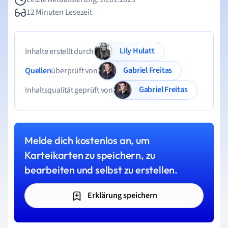
12 Minuten Lesezeit
Lily Hulatt
Inhalte erstellt durch
Gabriel Freitas
Quellen
überprüft von
Gabriel Freitas
Inhaltsqualität geprüft von
Melde dich kostenlos an, um
Karteikarten zu speichern, zu
bearbeiten und selbst zu erstellen.
Erklärung speichern