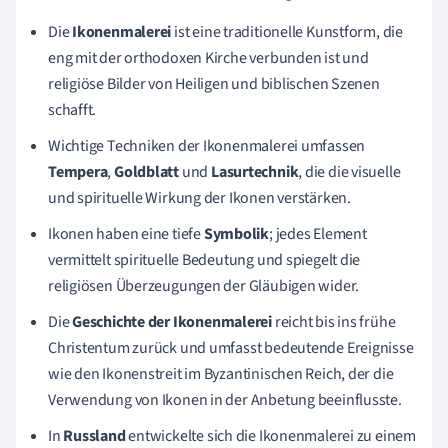
Die
Ikonenmalerei
ist eine traditionelle Kunstform, die
eng mit der orthodoxen Kirche verbunden ist und
religiöse Bilder von Heiligen und biblischen Szenen
schafft.
Wichtige Techniken der Ikonenmalerei umfassen
Tempera
,
Goldblatt
und
Lasurtechnik
, die die visuelle
und spirituelle Wirkung der Ikonen verstärken.
Ikonen haben eine tiefe
Symbolik
; jedes Element
vermittelt spirituelle Bedeutung und spiegelt die
religiösen Überzeugungen der Gläubigen wider.
Die
Geschichte der Ikonenmalerei
reicht bis ins frühe
Christentum zurück und umfasst bedeutende Ereignisse
wie den Ikonenstreit im Byzantinischen Reich, der die
Verwendung von Ikonen in der Anbetung beeinflusste.
In
Russland
entwickelte sich die Ikonenmalerei zu einem