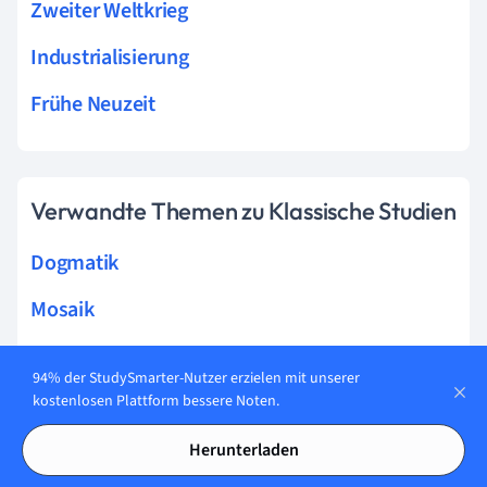
Zweiter Weltkrieg
Industrialisierung
Frühe Neuzeit
Verwandte Themen zu Klassische Studien
Dogmatik
Mosaik
Römische Skulpturen
94% der StudySmarter-Nutzer erzielen mit unserer
Römische Provinzen
kostenlosen Plattform bessere Noten.
Griechische Geschichte
Herunterladen