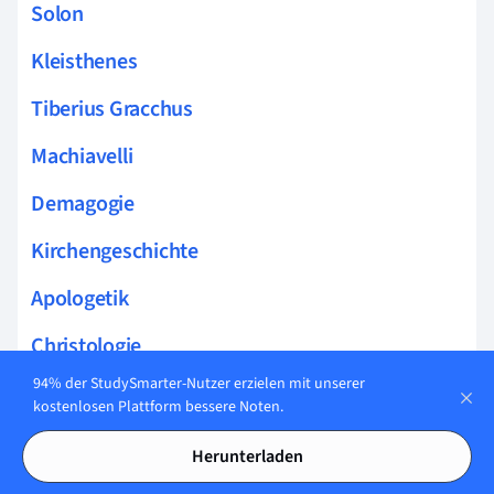
Solon
Kleisthenes
Tiberius Gracchus
Machiavelli
Demagogie
Kirchengeschichte
Apologetik
Christologie
94% der StudySmarter-Nutzer erzielen mit unserer
Pneumatologie
kostenlosen Plattform bessere Noten.
Theologische Ethik
Herunterladen
Johannes Offenbarung