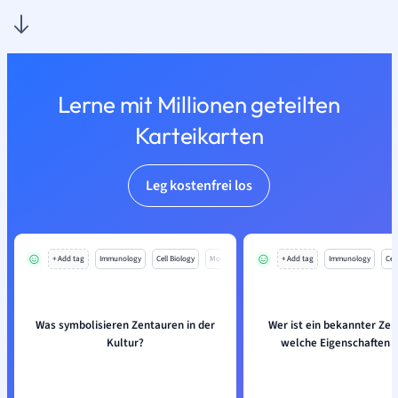
Lerne mit Millionen geteilten
Karteikarten
Leg kostenfrei los
+ Add tag
Immunology
Cell Biology
Mo
+ Add tag
Immunology
Cell
Was symbolisieren Zentauren in der
Wer ist ein bekannter Ze
Kultur?
welche Eigenschaften h