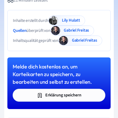
11 Minuten Lesezeit
Lily Hulatt
Inhalte erstellt durch
Gabriel Freitas
Quellen
überprüft von
Gabriel Freitas
Inhaltsqualität geprüft von
Melde dich kostenlos an, um
Karteikarten zu speichern, zu
bearbeiten und selbst zu erstellen.
Erklärung speichern