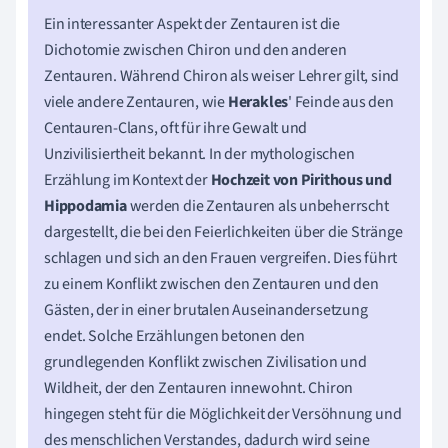
Ein interessanter Aspekt der Zentauren ist die
Dichotomie zwischen Chiron und den anderen
Zentauren. Während Chiron als weiser Lehrer gilt, sind
viele andere Zentauren, wie
Herakles
' Feinde aus den
Centauren-Clans, oft für ihre Gewalt und
Unzivilisiertheit bekannt. In der mythologischen
Erzählung im Kontext der
Hochzeit von Pirithous und
Hippodamia
werden die Zentauren als unbeherrscht
dargestellt, die bei den Feierlichkeiten über die Stränge
schlagen und sich an den Frauen vergreifen. Dies führt
zu einem Konflikt zwischen den Zentauren und den
Gästen, der in einer brutalen Auseinandersetzung
endet. Solche Erzählungen betonen den
grundlegenden Konflikt zwischen Zivilisation und
Wildheit, der den Zentauren innewohnt. Chiron
hingegen steht für die Möglichkeit der Versöhnung und
des menschlichen Verstandes, dadurch wird seine