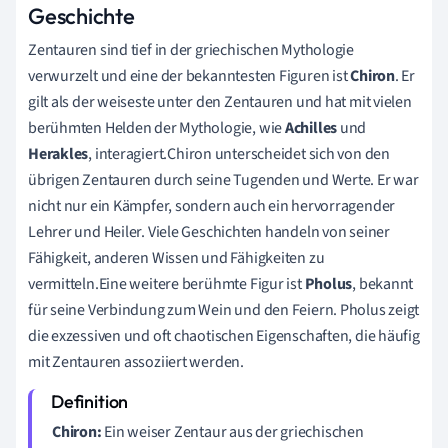
Geschichte
Zentauren sind tief in der griechischen Mythologie
verwurzelt und eine der bekanntesten Figuren ist
Chiron
. Er
gilt als der weiseste unter den Zentauren und hat mit vielen
berühmten Helden der Mythologie, wie
Achilles
und
Herakles
, interagiert.Chiron unterscheidet sich von den
übrigen Zentauren durch seine Tugenden und Werte. Er war
nicht nur ein Kämpfer, sondern auch ein hervorragender
Lehrer und Heiler. Viele Geschichten handeln von seiner
Fähigkeit, anderen Wissen und Fähigkeiten zu
vermitteln.Eine weitere berühmte Figur ist
Pholus
, bekannt
für seine Verbindung zum Wein und den Feiern. Pholus zeigt
die exzessiven und oft chaotischen Eigenschaften, die häufig
mit Zentauren assoziiert werden.
Chiron:
Ein weiser Zentaur aus der griechischen