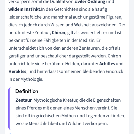
verkörpern somit die Dualität von
ziviler Ordnung
und
wildem Instinkt
.In den Geschichten sind sie häufig
leidenschaftliche und manchmal auch ungestüme Figuren,
die sich jedoch durch Wissen und Weisheit auszeichnen. Der
berühmteste Zentaur,
Chiron
, gilt als weiser Lehrer und ist
bekannt für seine Fähigkeiten in der Medizin. Er
unterscheidet sich von den anderen Zentauren, die oft als
garstiger und unbeschaulicher dargestellt werden. Chiron
unterrichtete viele berühmte Helden, darunter
Achilles
und
Herakles
, und hinterlässt somit einen bleibenden Eindruck
in der Mythologie.
Zentaur
: Mythologische Kreatur, die die Eigenschaften
eines Pferdes mit denen eines Menschen vereint. Sie
sind oft in griechischen Mythen und Legenden zu finden,
wo sie Menschlichkeit und Wildheit verkörpern.