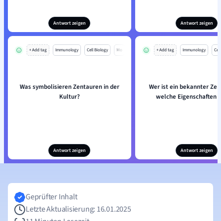
Antwort zeigen
Antwort zeigen
+ Add tag
Immunology
Cell Biology
Mo
+ Add tag
Immunology
Cell
Was symbolisieren Zentauren in der
Wer ist ein bekannter Ze
Kultur?
welche Eigenschaften h
Antwort zeigen
Antwort zeigen
Geprüfter Inhalt
Letzte Aktualisierung: 16.01.2025