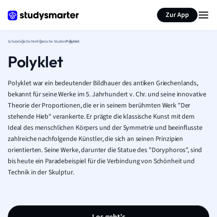
Karteikarten erstellen
Seite zusammenfassen
Zur App
Schule
Geschichte
Klassische Studien
Polyklet
Polyklet
Polyklet war ein bedeutender Bildhauer des antiken Griechenlands,
bekannt für seine Werke im 5. Jahrhundert v. Chr. und seine innovative
Theorie der Proportionen, die er in seinem berühmten Werk "Der
stehende Hieb" verankerte. Er prägte die klassische Kunst mit dem
Ideal des menschlichen Körpers und der Symmetrie und beeinflusste
zahlreiche nachfolgende Künstler, die sich an seinen Prinzipien
orientierten. Seine Werke, darunter die Statue des "Doryphoros", sind
bis heute ein Paradebeispiel für die Verbindung von Schönheit und
Technik in der Skulptur.