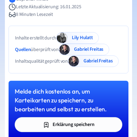
Letzte Aktualisierung: 16.01.2025
8 Minuten Lesezeit
Lily Hulatt
Inhalte erstellt durch
Gabriel Freitas
Quellen
überprüft von
Gabriel Freitas
Inhaltsqualität geprüft von
Melde dich kostenlos an, um
Karteikarten zu speichern, zu
bearbeiten und selbst zu erstellen.
Erklärung speichern