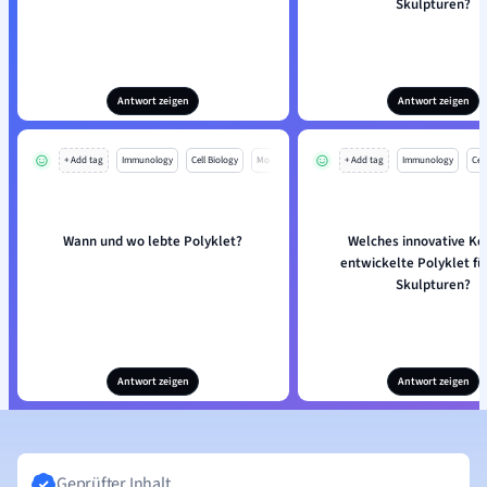
Skulpturen?
Antwort zeigen
Antwort zeigen
+ Add tag
Immunology
Cell Biology
Mo
+ Add tag
Immunology
Cell
Wann und wo lebte Polyklet?
Welches innovative Ko
entwickelte Polyklet fü
Skulpturen?
Antwort zeigen
Antwort zeigen
Geprüfter Inhalt