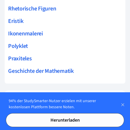
Rhetorische Figuren
Eristik
Ikonenmalerei
Polyklet
Praxiteles
Geschichte der Mathematik
Karteikarten in
12
94% der StudySmarter-Nutzer erzielen mit unserer
Polyklet
kostenlosen Plattform bessere Noten.
Herunterladen
Lerne jetzt