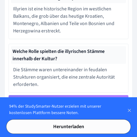
Illyrien ist eine historische Region im westlichen
Balkans, die grob über das heutige Kroatien,
Montenegro, Albanien und Teile von Bosnien und
Herzegowina erstreckt.
Welche Rolle spielten die illyrischen Stämme
innerhalb der Kultur?
Die Stämme waren untereinander in feudalen
Strukturen organisiert, die eine zentrale Autorität
erforderten.
94% der StudySmarter-Nutzer erzielen mit unserer
Lerne schneller mit den 12
kostenlosen Plattform bessere Noten.
Karteikarten zu Illyrien
Herunterladen
Melde dich kostenlos an, um Zugriff auf all unsere