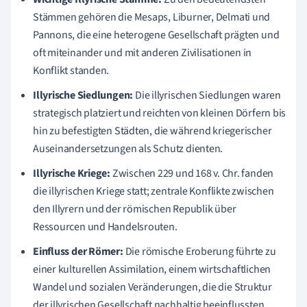
Stämmen gehören die Mesaps, Liburner, Delmati und
Pannons, die eine heterogene Gesellschaft prägten und
oft miteinander und mit anderen Zivilisationen in
Konflikt standen.
Illyrische Siedlungen:
Die illyrischen Siedlungen waren
strategisch platziert und reichten von kleinen Dörfern bis
hin zu befestigten Städten, die während kriegerischer
Auseinandersetzungen als Schutz dienten.
Illyrische Kriege:
Zwischen 229 und 168 v. Chr. fanden
die illyrischen Kriege statt; zentrale Konflikte zwischen
den Illyrern und der römischen Republik über
Ressourcen und Handelsrouten.
Einfluss der Römer:
Die römische Eroberung führte zu
einer kulturellen Assimilation, einem wirtschaftlichen
Wandel und sozialen Veränderungen, die die Struktur
der illyrischen Gesellschaft nachhaltig beeinflussten.