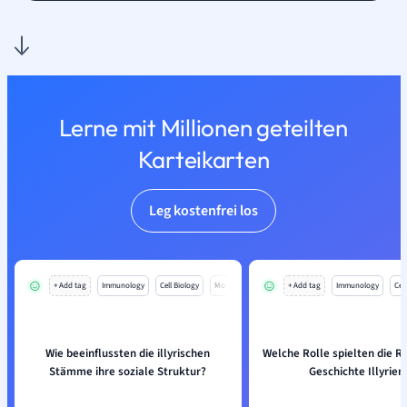
Lerne mit Millionen geteilten
Karteikarten
Leg kostenfrei los
+ Add tag
Immunology
Cell Biology
Mo
+ Add tag
Immunology
Cell
Wie beeinflussten die illyrischen
Welche Rolle spielten die R
Stämme ihre soziale Struktur?
Geschichte Illyrien