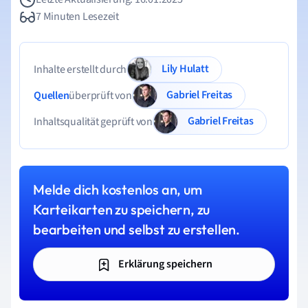
7 Minuten Lesezeit
Lily Hulatt
Inhalte erstellt durch
Gabriel Freitas
Quellen
überprüft von
Gabriel Freitas
Inhaltsqualität geprüft von
Melde dich kostenlos an, um
Karteikarten zu speichern, zu
bearbeiten und selbst zu erstellen.
Erklärung speichern