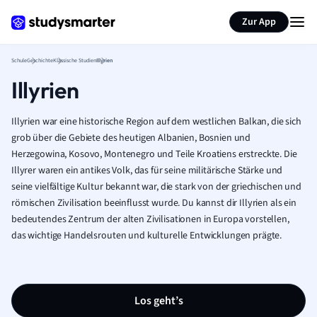
Karteikarten erstellen
Seite zusammenfassen
Zur App
Schule
Geschichte
Klassische Studien
Illyrien
Illyrien
Illyrien war eine historische Region auf dem westlichen Balkan, die sich
grob über die Gebiete des heutigen Albanien, Bosnien und
Herzegowina, Kosovo, Montenegro und Teile Kroatiens erstreckte. Die
Illyrer waren ein antikes Volk, das für seine militärische Stärke und
seine vielfältige Kultur bekannt war, die stark von der griechischen und
römischen Zivilisation beeinflusst wurde. Du kannst dir Illyrien als ein
bedeutendes Zentrum der alten Zivilisationen in Europa vorstellen,
das wichtige Handelsrouten und kulturelle Entwicklungen prägte.
Los geht’s