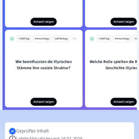
Antwort zeigen
Antwort zeigen
+ Add tag
Immunology
Cell Biology
Mo
+ Add tag
Immunology
Cell
Wie beeinflussten die illyrischen
Welche Rolle spielten die R
Stämme ihre soziale Struktur?
Geschichte Illyrien
Antwort zeigen
Antwort zeigen
Geprüfter Inhalt
Letzte Aktualisierung: 16.01.2025