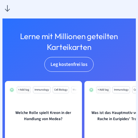
Lerne mit Millionen geteilten
Karteikarten
Leg kostenfrei los
+ Add tag
Immunology
Cell Biology
Mo
+ Add tag
Immunology
Cell
Welche Rolle spielt Kreon in der
Was ist das Hauptmotiv v
Handlung von Medea?
Rache in Euripides' Tra