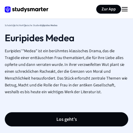
Karteikarten erstellen
Seite zusammenfassen
Zur App
Schule
Geschichte
Klassische Studien
Euripides Medea
Euripides Medea
Euripides' "Medea" ist ein berühmtes klassisches Drama, das die
Tragödie einer enttäuschten Frau thematisiert, die für ihre Liebe alles
opferte und dann verraten wurde. In ihrer verzweifelten Wut plant sie
einen schrecklichen Racheakt, der die Grenzen von Moral und
Menschlichkeit herausfordert. Das Stück erforscht zentrale Themen wie
Betrug, Macht und die Rolle der Frau in der antiken Gesellschaft,
weshalb es bis heute ein wichtiges Werk der Literatur ist.
Los geht’s