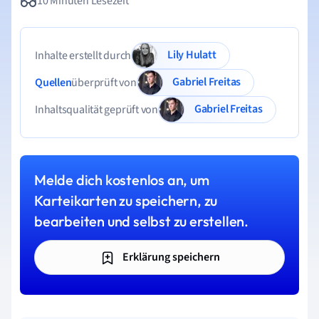
10 Minuten Lesezeit
Lily Hulatt
Inhalte erstellt durch
Gabriel Freitas
Quellen
überprüft von
Gabriel Freitas
Inhaltsqualität geprüft von
Melde dich kostenlos an, um
Karteikarten zu speichern, zu
bearbeiten und selbst zu erstellen.
Erklärung speichern