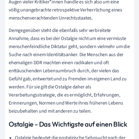
Augen vieler Kritiker*innen handle es sich also um eine
völlig unangebrachte retrospektive Verherrlichung eines
menschenverachtenden Unrechtsstaates.
Demgegenüber steht die ebenfalls sehr verbreitete
Annahme, dass es bei der Ostalgie nicht um eine vermisste
menschenfeindliche Diktatur geht, sondern vielmehr um die
Suche nach einem Identitätsanker. Die Menschen aus der
ehemaligen DDR machten einen radikalen und oft
enttäuschenden Lebensumbruch durch, der vielen das
Gefühl gab, entwertet und zu Fremden im eigenen Land zu
werden. Für sie gilt die Ostalgie daher als
Verarbeitungsstrategie, die es ermöglicht, Erfahrungen,
Erinnerungen, Normen und Werte ihres früheren Lebens
beizubehalten und mit anderen zu teilen.
Ostalgie - Das Wichtigste auf einen Blick
Ostalgie bedeutet die nostalgische Sehnsucht nach der