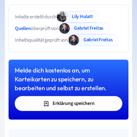
Lily Hulatt
Inhalte erstellt durch
Gabriel Freitas
Quellen
überprüft von
Gabriel Freitas
Inhaltsqualität geprüft von
Melde dich kostenlos an, um
Karteikarten zu speichern, zu
bearbeiten und selbst zu erstellen.
Erklärung speichern