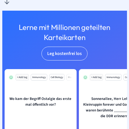
Lerne mit Millionen geteilten
Karteikarten
Leg kostenfrei los
+ Add tag
Immunology
Cell Biology
Mo
+ Add tag
Immunology
Cell
Wo kam der Begriff Ostalgie das erste
Sonnenallee, Herr Le
mal öffentlich vor?
Kleinruppin forever und Go
waren berühmte ________
die DDR erinnern.