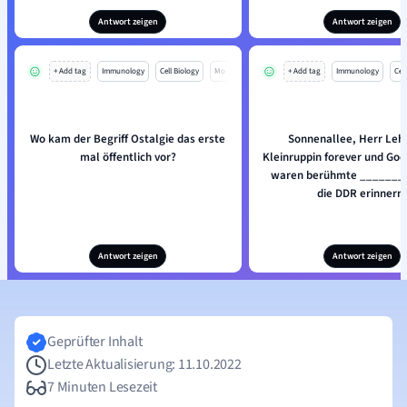
Antwort zeigen
Antwort zeigen
+ Add tag
Immunology
Cell Biology
Mo
+ Add tag
Immunology
Cell
Wo kam der Begriff Ostalgie das erste
Sonnenallee, Herr Le
mal öffentlich vor?
Kleinruppin forever und Go
waren berühmte ________
die DDR erinnern.
Antwort zeigen
Antwort zeigen
Geprüfter Inhalt
Letzte Aktualisierung: 11.10.2022
7 Minuten Lesezeit