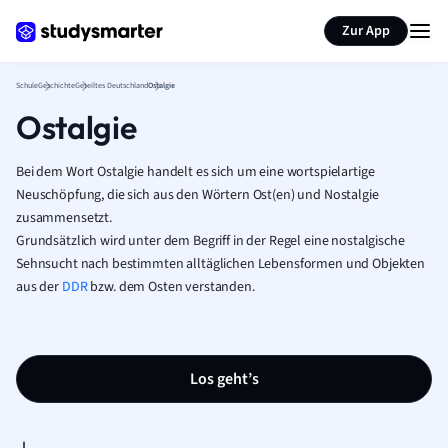
Karteikarten erstellen
Seite zusammenfassen
Zur App
Schule
Geschichte
Geteiltes Deutschland
Ostalgie
Ostalgie
Bei dem Wort Ostalgie handelt es sich um eine wortspielartige
Neuschöpfung, die sich aus den Wörtern Ost(en) und Nostalgie
zusammensetzt.
Grundsätzlich wird unter dem Begriff in der Regel eine nostalgische
Sehnsucht nach bestimmten alltäglichen Lebensformen und Objekten
aus der
DDR
bzw. dem Osten verstanden.
Los geht’s