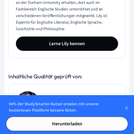
an der Durham University erhalten, dort auch im
Fachbereich Englische Studien unterrichtet und an
verschiedenen Veröffentlichungen mitgewirkt. Lily ist
Expertin für Englische Literatur, Englische Sprache,
Geschichte und Philosophie.
Lerne Lily kennen
Inhaltliche Qualität geprüft von:
Gabriel Freitas
94% der StudySmarter-Nutzer erzielen mit unserer
AI Engineer
kostenlosen Plattform bessere Noten.
Gabriel Freitas ist AI Engineer mit solider Erfahrung in
Herunterladen
Softwareentwicklung, maschinellen Lernalgorithmen und