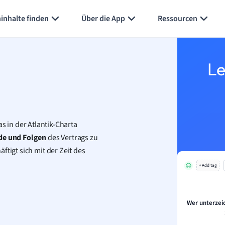
Karteikarten erstellen
Seite zusammenfassen
inhalte finden
Über die App
Ressourcen
Le
as in der Atlantik-Charta
nde und Folgen
des Vertrags zu
ftigt sich mit der Zeit des
+ Add tag
Wer unterzei