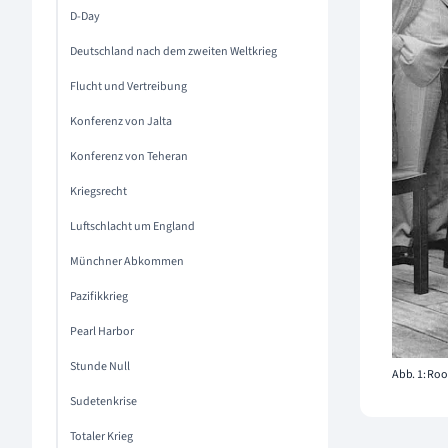
D-Day
Deutschland nach dem zweiten Weltkrieg
Flucht und Vertreibung
Konferenz von Jalta
Konferenz von Teheran
Kriegsrecht
Luftschlacht um England
Münchner Abkommen
Pazifikkrieg
Pearl Harbor
Stunde Null
Abb. 1: Roo
Sudetenkrise
Totaler Krieg