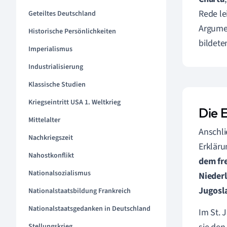
Rede le
Geteiltes Deutschland
Argumen
Historische Persönlichkeiten
bildete
Imperialismus
Industrialisierung
Klassische Studien
Kriegseintritt USA 1. Weltkrieg
Die 
Mittelalter
Anschli
Nachkriegszeit
Erkläru
Nahostkonflikt
dem fr
Nationalsozialismus
Nieder
Jugosl
Nationalstaatsbildung Frankreich
Nationalstaatsgedanken in Deutschland
Im St. 
Stellungskrieg