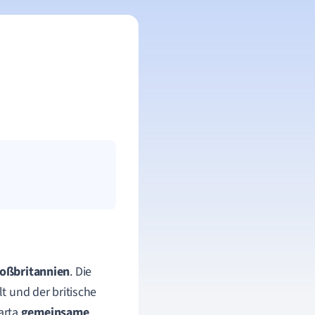
oßbritannien
. Die
t und der britische
harta
gemeinsame