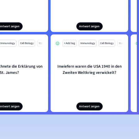
Antwort zeigen
Antwort zeigen
Immunology
Cell Biology
Mo
+ Add tag
Immunology
Cell Biology
Mo
chnete die Erklärung von
Inwiefern waren die USA 1940 in den
St. James?
Zweiten Weltkrieg verwickelt?
Antwort zeigen
Antwort zeigen