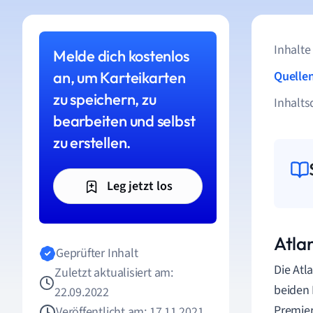
Inhalte
Melde dich kostenlos
an, um Karteikarten
Quelle
zu speichern, zu
Inhalts
bearbeiten und selbst
zu erstellen.
Leg jetzt los
Atla
Geprüfter Inhalt
Die Atl
Zuletzt aktualisiert am:
beiden
22.09.2022
Premier
Veröffentlicht am: 17.11.2021