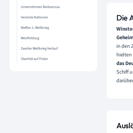
Unternehmen Barbarossa
Die 
Vereinte Nationen
Winston
Waffen 2. Weltkrieg
Geheimh
Westfeldzug
in den 
Zweiter Weltkrieg Verlauf
hielten
Überfall auf Polen
das De
Schiff 
darüber
Ausl