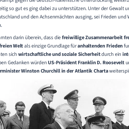
 Kampf gegen die deutsch-italienische Unterdrückung weiter
itig so gut es ging dabei zu unterstützen. Unter der Gewalt 
tschland und den Achsenmächten ausging, sei Frieden und 
.
mmten darin überein, dass die
f
reiwillige Zusammenarbeit fre
freien Welt
als einzige Grundlage für
anhaltenden Frieden
fu
ten sich
wirtschaftliche und soziale Sicherheit
durch ein
in
ben Gedanken würden
US-Präsident Franklin D. Roosevelt
u
minister Winston Churchill in der Atlantik Charta
weitersp