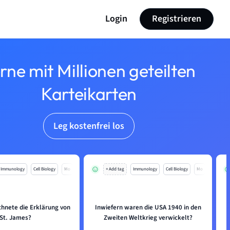
Login
Registrieren
rne mit Millionen geteilten
Karteikarten
Leg kostenfrei los
Immunology
Cell Biology
Mo
+ Add tag
Immunology
Cell Biology
Mo
chnete die Erklärung von
Inwiefern waren die USA 1940 in den
St. James?
Zweiten Weltkrieg verwickelt?