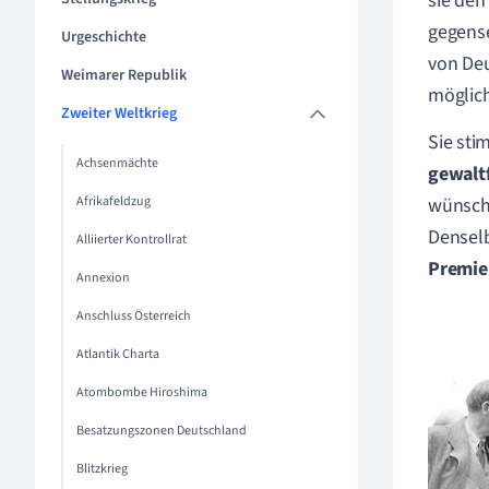
sie den
gegense
Urgeschichte
von Deu
Weimarer Republik
möglich
Zweiter Weltkrieg
Sie sti
Achsenmächte
gewalt
Afrikafeldzug
wünsch
Densel
Alliierter Kontrollrat
Premier
Annexion
Anschluss Österreich
Atlantik Charta
Atombombe Hiroshima
Besatzungszonen Deutschland
Blitzkrieg