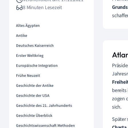
Grundsä
8 Minuten Lesezeit
schaffe
Altes Ägypten
Antike
Deutsches Kaiserreich
Atla
Erster Weltkrieg
Präside
Europäische Integration
Jahresr
Frühe Neuzeit
Freihei
Geschichte der Antike
bereits
Geschichte der USA
zogen d
Geschichte des 21. Jahrhunderts
sich.
Geschichte Überblick
Später 
Geschichtswissenschaft Methoden
Charta