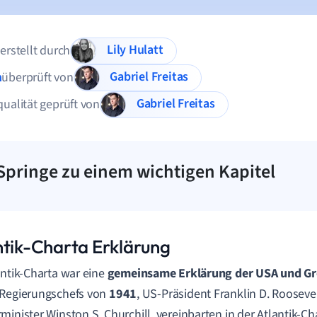
Lily Hulatt
 erstellt durch
Gabriel Freitas
n
überprüft von
Gabriel Freitas
qualität geprüft von
Springe zu einem wichtigen Kapitel
ntik-Charta Erklärung
antik-Charta war eine
gemeinsame Erklärung der USA und Gr
 Regierungschefs von
1941
, US-Präsident Franklin D. Roosevel
minister Winston S. Churchill, vereinbarten in der Atlantik-C