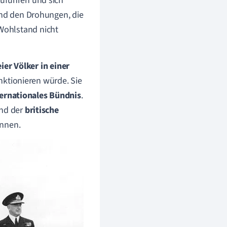
zuführen und sich
und den Drohungen, die
Wohlstand nicht
ier Völker in einer
nktionieren würde. Sie
ternationales Bündnis
.
nd der
britische
innen.