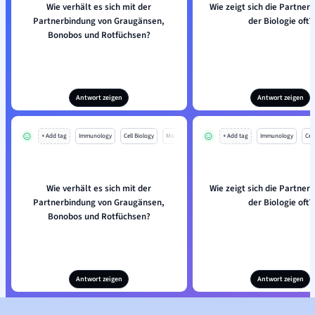
Wie verhält es sich mit der
Wie zeigt sich die Partner
Partnerbindung von Graugänsen,
der Biologie oft?
Bonobos und Rotfüchsen?
Antwort zeigen
Antwort zeigen
+ Add tag
Immunology
Cell Biology
Mo
+ Add tag
Immunology
Cell
Wie verhält es sich mit der
Wie zeigt sich die Partner
Partnerbindung von Graugänsen,
der Biologie oft?
Bonobos und Rotfüchsen?
Antwort zeigen
Antwort zeigen