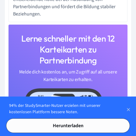
Partnerbindungen und fördert die Bildung stabiler
Beziehungen.
Lerne schneller mit den 12
Karteikarten zu
Partnerbindung
Melde dich kostenlos an, um Zugriff auf all unsere
Karteikarten zu erhalten.
94% der StudySmarter-Nutzer erzielen mit unserer
kostenlosen Plattform bessere Noten.
Herunterladen