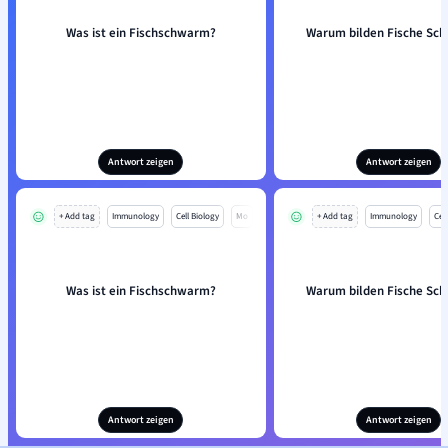
Was ist ein Fischschwarm?
Warum bilden Fische Sc
Antwort zeigen
Antwort zeigen
+ Add tag
Immunology
Cell Biology
Mo
+ Add tag
Immunology
Cell
Was ist ein Fischschwarm?
Warum bilden Fische Sc
Antwort zeigen
Antwort zeigen