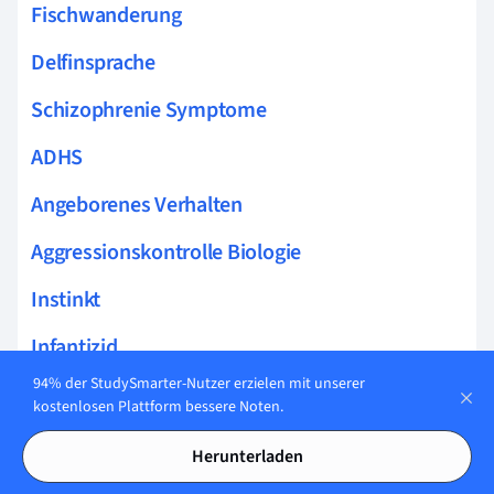
Fischwanderung
Delfinsprache
Schizophrenie Symptome
ADHS
Angeborenes Verhalten
Aggressionskontrolle Biologie
Instinkt
Infantizid
94% der StudySmarter-Nutzer erzielen mit unserer
Ursachen aggressiven Verhaltens
kostenlosen Plattform bessere Noten.
Partnerfindung
Herunterladen
Verhaltensstörungen