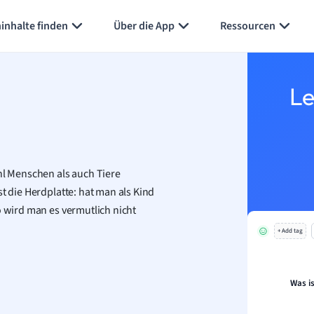
Karteikarten erstellen
Seite zusammenfassen
inhalte finden
Über die App
Ressourcen
Le
l Menschen als auch Tiere
t die Herdplatte: hat man als Kind
o wird man es vermutlich nicht
+ Add tag
Was i