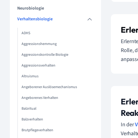
Neurobiologie
Verhaltensbiologie
Erle
ADHS
Erlernt
Aggressionshemmung
Rolle, 
Aggressionskontrolle Biologie
anpasse
Aggressionsverhalten
Altruismus
Angeborener Auslösemechanismus
Angeborenes Verhalten
Erle
Balzritual
Reak
Balzverhalten
In der
V
Brutpflegeverhalten
Verhalt