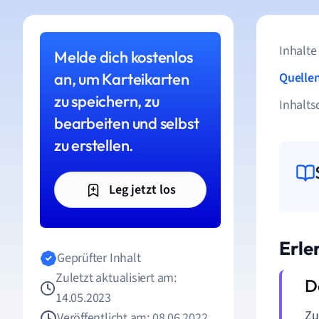
Inhalte
Melde dich kostenlos
an, um Karteikarten
Quelle
zu speichern, zu
Inhalts
bearbeiten und selbst
zu erstellen.
Leg jetzt los
Erle
Geprüfter Inhalt
Zuletzt aktualisiert am:
14.05.2023
Z
Veröffentlicht am: 08.06.2022