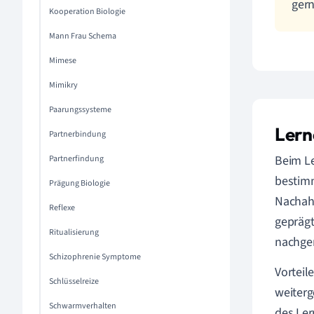
gern
Kooperation Biologie
Mann Frau Schema
Mimese
Mimikry
Paarungssysteme
Lern
Partnerbindung
Beim L
Partnerfindung
bestimm
Prägung Biologie
Nachah
Reflexe
geprägt
Ritualisierung
nachge
Schizophrenie Symptome
Vorteil
Schlüsselreize
weiterg
Schwarmverhalten
des Ler