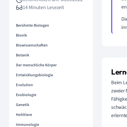
en
14 Minuten Lesezeit
Di
Berühmte Biologen
in
Bionik
Biowissenschaften
Botanik
Der menschliche Körper
Lern
Entwicklungsbiologie
Beim Le
Evolution
zweier 
Exobiologie
Fähigke
Genetik
schwäc
Hohltiere
erlernt
Immunologie