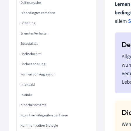
Delfinsprache
Lernen
beding
Erbbedingtes Verhalten
allem
S
Erfahrung
Erlerntes Verhalten
Eusozialität
Fischschwarm
Allg
wurd
Fischwanderung
Verh
Formen von Aggression
Leb
Infantizid
Instinkt
Kindchenschema
Kognitive Fähigkeiten bei Tieren
Wenn
Kommunikation Biologie