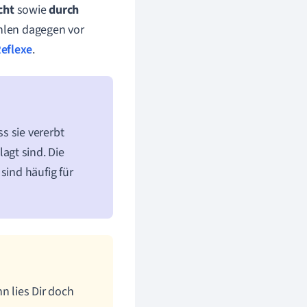
cht
sowie
durch
hlen dagegen vor
eflexe
.
s sie vererbt
agt sind. Die
sind häufig für
 lies Dir doch