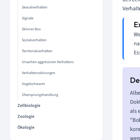
Sexualverhalten
Verhal
Signale
Skinner Box
We
Sozialverhalten
na
Territorialverhalten
Es
Ursachen aggressiven Verhaltens
Verhaltensstörungen
Vogelschwarm
Albe
Übersprungshandlung
Dokt
Zellbiologie
als 
Zoologie
"Bo
Ökologie
konn
werd