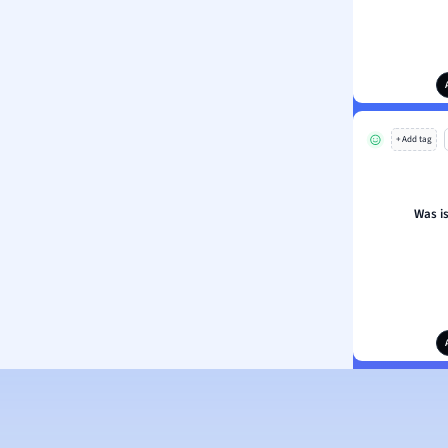
+ Add tag
Was i