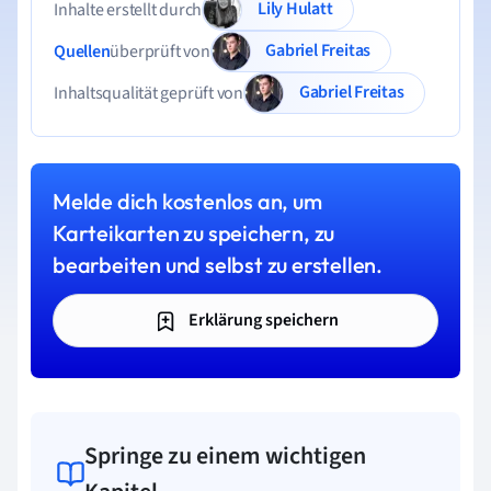
Lily Hulatt
Inhalte erstellt durch
Gabriel Freitas
Quellen
überprüft von
Gabriel Freitas
Inhaltsqualität geprüft von
Melde dich kostenlos an, um
Karteikarten zu speichern, zu
bearbeiten und selbst zu erstellen.
Erklärung speichern
Springe zu einem wichtigen