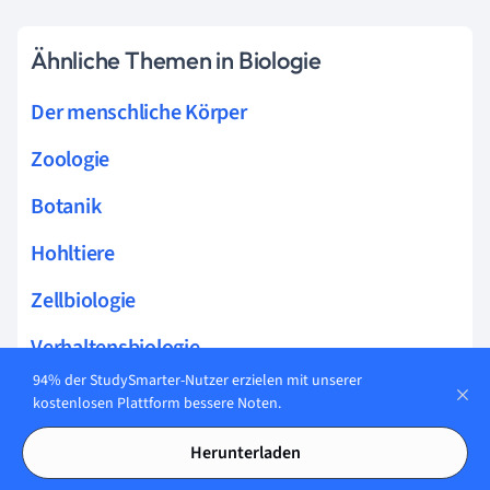
Ähnliche Themen in Biologie
Der menschliche Körper
Zoologie
Botanik
Hohltiere
Zellbiologie
Verhaltensbiologie
94% der StudySmarter-Nutzer erzielen mit unserer
Entwicklungsbiologie
kostenlosen Plattform bessere Noten.
Bionik
Herunterladen
Berühmte Biologen