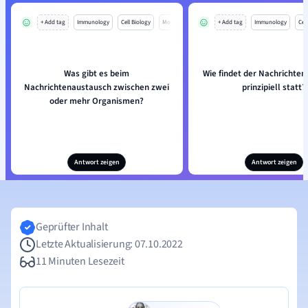
+ Add tag
Immunology
Cell Biology
Mo
+ Add tag
Immunology
Cell
Was gibt es beim
Wie findet der Nachrichte
Nachrichtenaustausch zwischen zwei
prinzipiell statt?
oder mehr Organismen?
Antwort zeigen
Antwort zeigen
Geprüfter Inhalt
Letzte Aktualisierung: 07.10.2022
11 Minuten Lesezeit