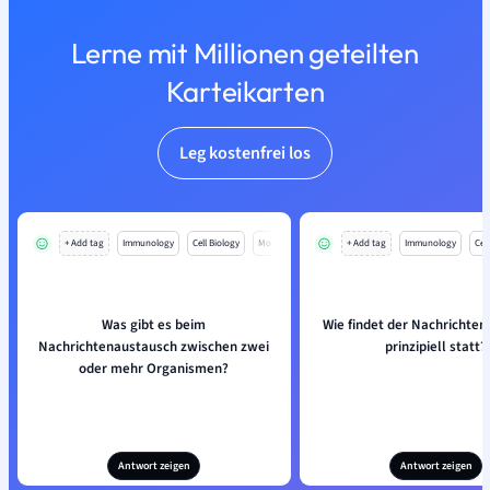
Lerne mit Millionen geteilten
Karteikarten
Leg kostenfrei los
+ Add tag
Immunology
Cell Biology
Mo
+ Add tag
Immunology
Cell
Was gibt es beim
Wie findet der Nachrichte
Nachrichtenaustausch zwischen zwei
prinzipiell statt?
oder mehr Organismen?
Antwort zeigen
Antwort zeigen