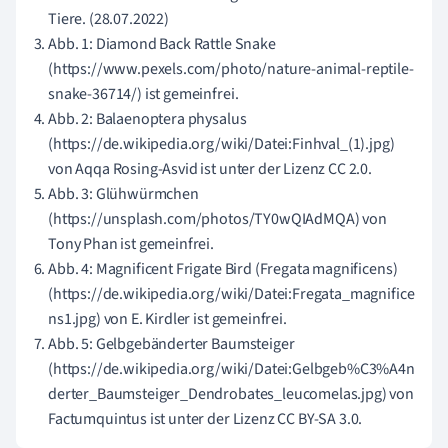
Tiere. (28.07.2022)
Abb. 1: Diamond Back Rattle Snake
(https://www.pexels.com/photo/nature-animal-reptile-
snake-36714/) ist gemeinfrei.
Abb. 2: Balaenoptera physalus
(https://de.wikipedia.org/wiki/Datei:Finhval_(1).jpg)
von Aqqa Rosing-Asvid ist unter der Lizenz CC 2.0.
Abb. 3: Glühwürmchen
(https://unsplash.com/photos/TY0wQIAdMQA) von
Tony Phan ist gemeinfrei.
Abb. 4: Magnificent Frigate Bird (Fregata magnificens)
(https://de.wikipedia.org/wiki/Datei:Fregata_magnifice
ns1.jpg) von E. Kirdler ist gemeinfrei.
Abb. 5: Gelbgebänderter Baumsteiger
(https://de.wikipedia.org/wiki/Datei:Gelbgeb%C3%A4n
derter_Baumsteiger_Dendrobates_leucomelas.jpg) von
Factumquintus ist unter der Lizenz CC BY-SA 3.0.