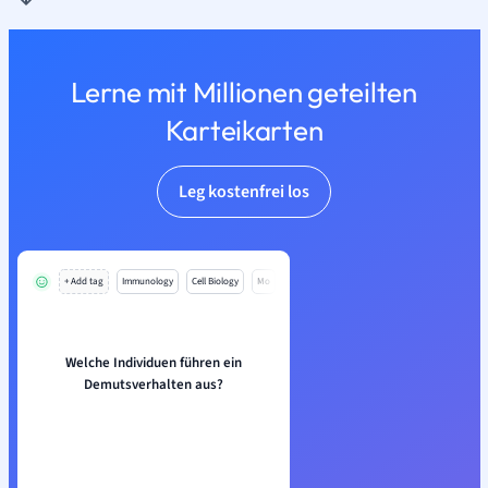
Lerne mit Millionen geteilten
Karteikarten
Leg kostenfrei los
+ Add tag
Immunology
Cell Biology
Mo
Welche Individuen führen ein
Demutsverhalten aus?