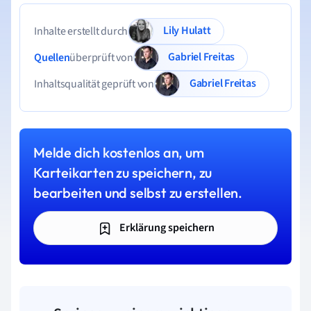
Lily Hulatt
Inhalte erstellt durch
Gabriel Freitas
Quellen
überprüft von
Gabriel Freitas
Inhaltsqualität geprüft von
Melde dich kostenlos an, um
Karteikarten zu speichern, zu
bearbeiten und selbst zu erstellen.
Erklärung speichern