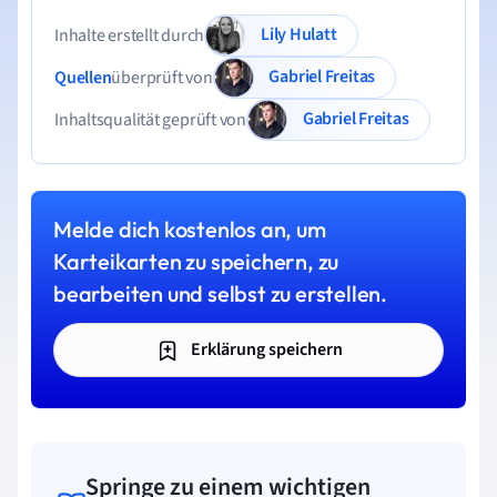
Lily Hulatt
Inhalte erstellt durch
Gabriel Freitas
Quellen
überprüft von
Gabriel Freitas
Inhaltsqualität geprüft von
Melde dich kostenlos an, um
Karteikarten zu speichern, zu
bearbeiten und selbst zu erstellen.
Erklärung speichern
Springe zu einem wichtigen