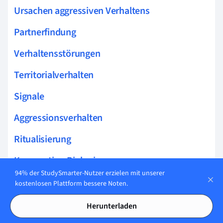
Ursachen aggressiven Verhaltens
Partnerfindung
Verhaltensstörungen
Territorialverhalten
Signale
Aggressionsverhalten
Ritualisierung
Kooperation Biologie
94% der StudySmarter-Nutzer erzielen mit unserer
Angeborener Auslösemechanismus
kostenlosen Plattform bessere Noten.
Sozialverhalten
Herunterladen