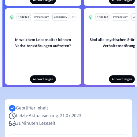
Antwort zeigen
Antwort zeigen
+ Add tag
Immunology
Cell Biology
Mo
+ Add tag
Immunology
Cell
In welchem Lebensalter können
Sind alle psychischen Stör
Verhaltensstörungen auftreten?
Verhaltensstörung
Antwort zeigen
Antwort zeigen
Geprüfter Inhalt
Letzte Aktualisierung: 21.07.2023
11 Minuten Lesezeit