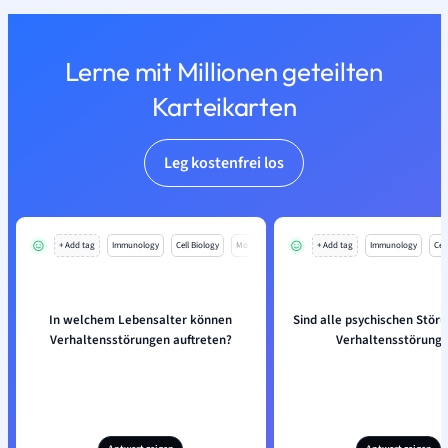
Lerne mit Millionen geteilten
Karteikarten
Leg kostenfrei los
+ Add tag
Immunology
Cell Biology
Mo
+ Add tag
Immunology
Cell
In welchem Lebensalter können
Sind alle psychischen Stör
Verhaltensstörungen auftreten?
Verhaltensstörung