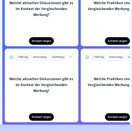
Welche aktuellen Diskussionen gibt es
Welche Praktiken sind 
im Kontext der Vergleichenden
Vergleichenden Werbung 
Werbung?
Antwort zeigen
Antwort zeigen
+ Add tag
Immunology
Cell Biology
Mo
+ Add tag
Immunology
Cell
Welche aktuellen Diskussionen gibt es
Welche Praktiken sind 
im Kontext der Vergleichenden
Vergleichenden Werbung 
Werbung?
Antwort zeigen
Antwort zeigen