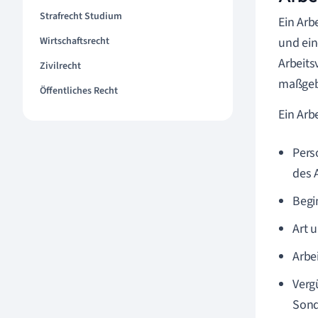
Strafrecht Studium
Ein Arb
Wirtschaftsrecht
und ein
Arbeits
Zivilrecht
maßgeb
Öffentliches Recht
Ein Arb
Pers
des 
Begi
Art 
Arbe
Verg
Sond