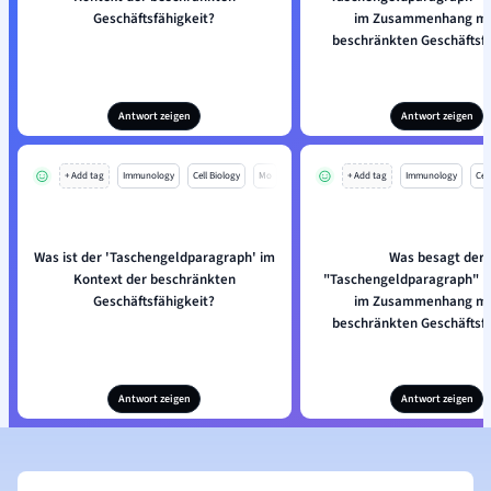
Geschäftsfähigkeit?
im Zusammenhang mi
beschränkten Geschäftsfä
Antwort zeigen
Antwort zeigen
+ Add tag
Immunology
Cell Biology
Mo
+ Add tag
Immunology
Cell
Was ist der 'Taschengeldparagraph' im
Was besagt der
Kontext der beschränkten
"Taschengeldparagraph" (
Geschäftsfähigkeit?
im Zusammenhang mi
beschränkten Geschäftsfä
Antwort zeigen
Antwort zeigen