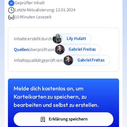
Geprüfter Inhalt
Letzte Aktualisierung: 12.01.2024
10 Minuten Lesezeit
Lily Hulatt
Inhalte erstellt durch
Gabriel Freitas
Quellen
überprüft von
Gabriel Freitas
Inhaltsqualität geprüft von
Melde dich kostenlos an, um
Karteikarten zu speichern, zu
bearbeiten und selbst zu erstellen.
Erklärung speichern