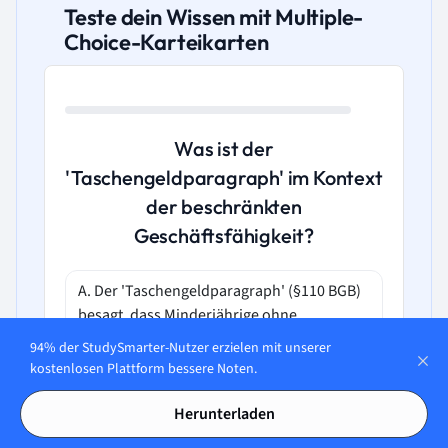
Teste dein Wissen mit Multiple-
Choice-Karteikarten
Was ist der
'Taschengeldparagraph' im Kontext
der beschränkten
Geschäftsfähigkeit?
A. Der 'Taschengeldparagraph' (§110 BGB)
besagt, dass Minderjährige ohne
Zustimmung ihrer gesetzlichen Vertreter
94% der StudySmarter-Nutzer erzielen mit unserer
kein Rechtsgeschäft tätigen dürfen.
kostenlosen Plattform bessere Noten.
Herunterladen
B. Der 'Taschengeldparagraph' (§110 BGB)
ermöglicht Geschäfte, die eine Leistung mit