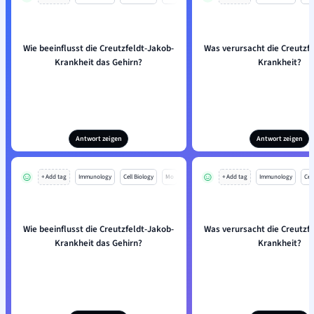
Wie beeinflusst die Creutzfeldt-Jakob-
Was verursacht die Creutzf
Krankheit das Gehirn?
Krankheit?
Antwort zeigen
Antwort zeigen
+ Add tag
Immunology
Cell Biology
Mo
+ Add tag
Immunology
Cell
Wie beeinflusst die Creutzfeldt-Jakob-
Was verursacht die Creutzf
Krankheit das Gehirn?
Krankheit?