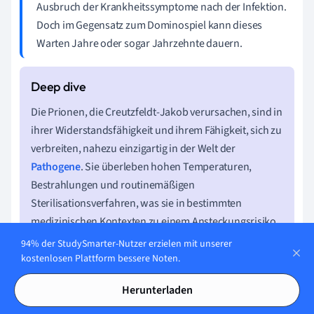
Ausbruch der Krankheitssymptome nach der Infektion.
Doch im Gegensatz zum Dominospiel kann dieses
Warten Jahre oder sogar Jahrzehnte dauern.
Die Prionen, die Creutzfeldt-Jakob verursachen, sind in
ihrer Widerstandsfähigkeit und ihrem Fähigkeit, sich zu
verbreiten, nahezu einzigartig in der Welt der
Pathogene
. Sie überleben hohen Temperaturen,
Bestrahlungen und routinemäßigen
Sterilisationsverfahren, was sie in bestimmten
medizinischen Kontexten zu einem Ansteckungsrisiko
machen kann.
94% der StudySmarter-Nutzer erzielen mit unserer
kostenlosen Plattform bessere Noten.
Creutzfeldt-Jakob-Krankheit - Das
Herunterladen
Wichtigste