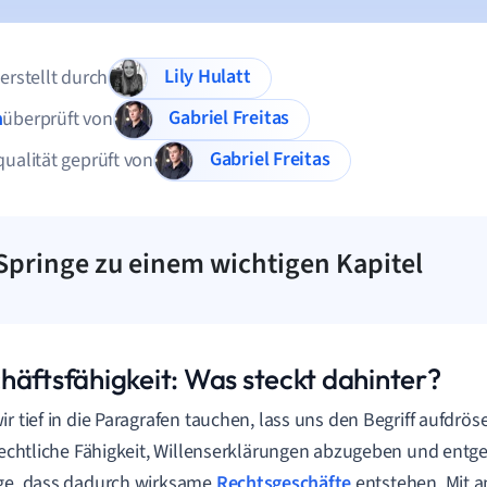
Lily Hulatt
 erstellt durch
Gabriel Freitas
n
überprüft von
Gabriel Freitas
qualität geprüft von
Springe zu einem wichtigen Kapitel
häftsfähigkeit: Was steckt dahinter?
ir tief in die Paragrafen tauchen, lass uns den Begriff aufdrös
 rechtliche Fähigkeit, Willenserklärungen abzugeben und en
ge, dass dadurch wirksame
Rechtsgeschäfte
entstehen. Mit 