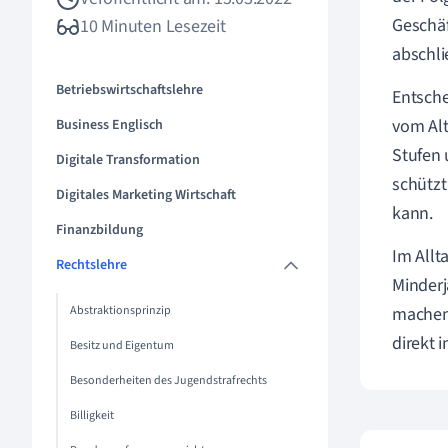
Geschäf
10 Minuten Lesezeit
abschli
Betriebswirtschaftslehre
Entsche
vom Alt
Business Englisch
Stufen 
Digitale Transformation
schützt
Digitales Marketing Wirtschaft
kann.
Finanzbildung
Im Allt
Rechtslehre
Minderj
Abstraktionsprinzip
machen 
direkt i
Besitz und Eigentum
Besonderheiten des Jugendstrafrechts
Billigkeit