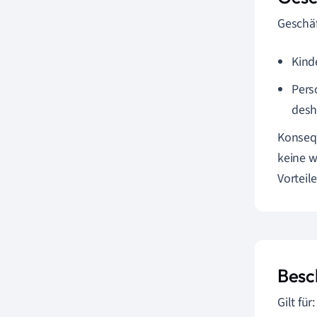
Geschäf
Kind
Pers
desh
Konseq
keine w
Vorteil
Besc
Gilt für: