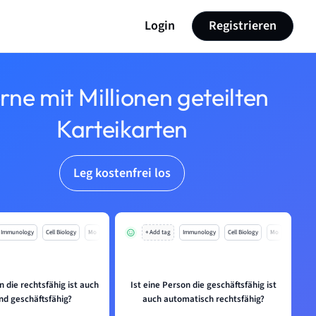
Login
Registrieren
rne mit Millionen geteilten
Karteikarten
Leg kostenfrei los
Immunology
Cell Biology
Mo
+ Add tag
Immunology
Cell Biology
Mo
n die rechtsfähig ist auch
Ist eine Person die geschäftsfähig ist
nd geschäftsfähig?
auch automatisch rechtsfähig?