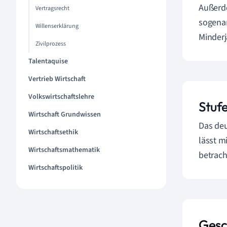
Außerde
Vertragsrecht
sogenan
Willenserklärung
Minderj
Zivilprozess
Talentaquise
Vertrieb Wirtschaft
Volkswirtschaftslehre
Stuf
Wirtschaft Grundwissen
Das deu
Wirtschaftsethik
lässt m
Wirtschaftsmathematik
betrach
Wirtschaftspolitik
Gesc