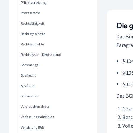
Pflichtverletzung
Prozessrecht
Die 
Rechtsfähigkeit
Rechtsgeschäfte
Das Bür
Paragra
Rechtssubjekte
Rechtssystem Deutschland
§ 10
Sachmangel
§ 10
Strafrecht
§ 11
Straftaten
Das BGB
Subsumtion
Verbraucherschutz
Gesc
Besc
Verfassungsprinzipien
Voll
Verjährung BGB