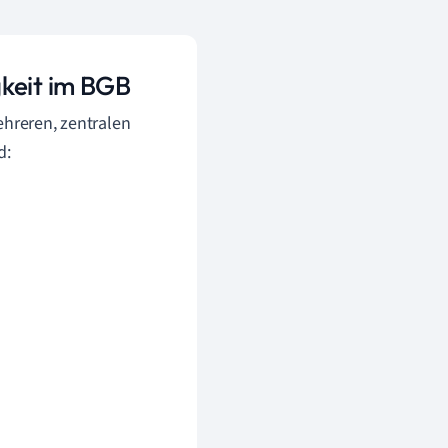
gkeit im BGB
ehreren, zentralen
d: