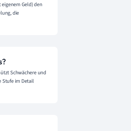
it eigenem Geld) den
lung, die
s?
chützt Schwächere und
 Stufe im Detail