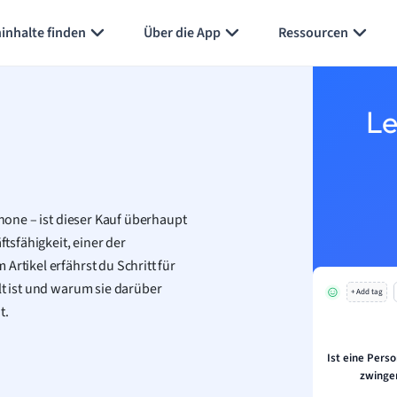
Karteikarten erstellen
Seite zusammenfassen
inhalte finden
Über die App
Ressourcen
Le
phone – ist dieser Kauf überhaupt
ftsfähigkeit, einer der
Artikel erfährst du Schritt für
lt ist und warum sie darüber
+ Add tag
t.
Ist eine Perso
zwinge