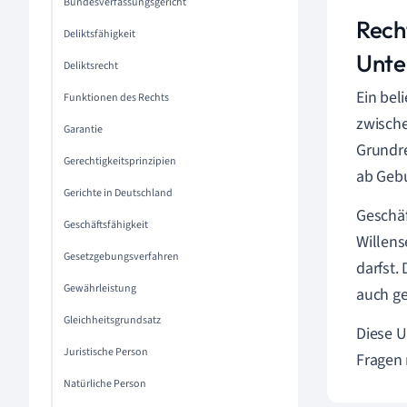
Bundesverfassungsgericht
Rech
Deliktsfähigkeit
Unte
Deliktsrecht
Ein bel
Funktionen des Rechts
zwisch
Garantie
Grundre
Gerechtigkeitsprinzipien
ab Gebu
Gerichte in Deutschland
Geschäf
Geschäftsfähigkeit
Willens
Gesetzgebungsverfahren
darfst.
Gewährleistung
auch ge
Gleichheitsgrundsatz
Diese U
Juristische Person
Fragen 
Natürliche Person