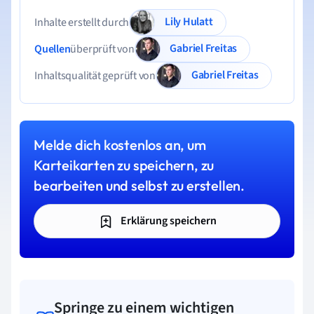
Lily Hulatt
Inhalte erstellt durch
Gabriel Freitas
Quellen
überprüft von
Gabriel Freitas
Inhaltsqualität geprüft von
Melde dich kostenlos an, um
Karteikarten zu speichern, zu
bearbeiten und selbst zu erstellen.
Erklärung speichern
Springe zu einem wichtigen