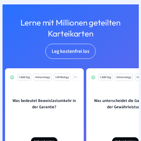
Lerne mit Millionen geteilten
Karteikarten
Leg kostenfrei los
+ Add tag
Immunology
Cell Biology
Mo
+ Add tag
Immunology
Cell
Was bedeutet Beweislastumkehr in
Was unterscheidet die Gar
der Garantie?
der Gewährleistun