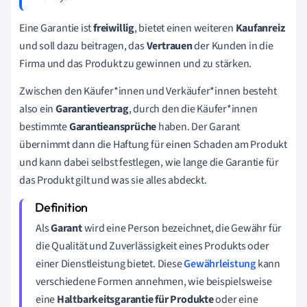
Eine Garantie ist
freiwillig
, bietet einen weiteren
Kaufanreiz
und soll dazu beitragen, das
Vertrauen
der Kunden in die
Firma und das Produkt zu gewinnen und zu stärken.
Zwischen den Käufer
*innen
und Verkäufer
*innen
besteht
also ein
Garantievertrag
, durch den die Käufer
*innen
bestimmte
Garantieansprüche
haben. Der Garant
übernimmt dann die Haftung für einen Schaden am Produkt
und kann dabei selbst festlegen, wie lange die Garantie für
das Produkt gilt und was sie alles abdeckt.
Als
Garant
wird eine Person bezeichnet, die Gewähr für
die Qualität und Zuverlässigkeit eines Produkts oder
einer Dienstleistung bietet. Diese
Gewährleistung
kann
verschiedene Formen annehmen, wie beispielsweise
eine
Haltbarkeitsgarantie für Produkte
oder eine