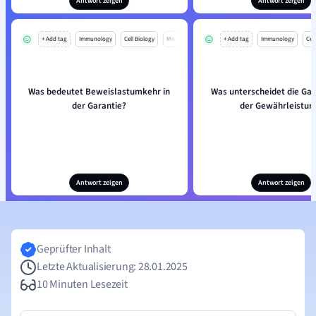
Antwort zeigen
Antwort zeigen
+ Add tag
Immunology
Cell Biology
Mo
+ Add tag
Immunology
Cell
Was bedeutet Beweislastumkehr in
Was unterscheidet die Gar
der Garantie?
der Gewährleistun
Antwort zeigen
Antwort zeigen
Geprüfter Inhalt
Letzte Aktualisierung: 28.01.2025
10 Minuten Lesezeit