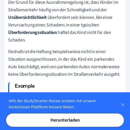
Der Grund für diese Ausnahmeregelung ist, dass Kinder im
Straßenverkehr häufig von der Schnelligkeit und der
Unübersichtlichkeit
überfordert sein können. Bei einer
Verursachung eines Schadens in einer typischen
Überforderungssituation
haftet das Kind nicht für den
Schaden.
Deshalb ist die Haftung beispielsweise nicht in einer
Situation ausgeschlossen, in der das Kind ein parkendes
Auto beschädigt, weil von parkenden Autos normalerweise
keine Überforderungssituation im Straßenverkehr ausgeht.
Anna ist neun Jahre alt und mit ihrem Fahrrad in der
94% der StudySmarter-Nutzer erzielen mit unserer
Stadt unterwegs. Sie fährt hinter mehreren Autos und
kostenlosen Plattform bessere Noten.
übersieht dabei, dass sie vor ihr bremsen, weil die
Ampel auf Rot geschaltet wurde. Anna kann erst zu spät
Herunterladen
reagieren und fährt deshalb in das vor ihr fahrende