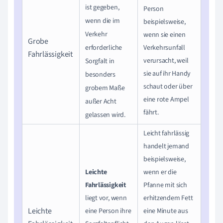
ist gegeben,
Person
wenn die im
beispielsweise,
Verkehr
wenn sie einen
Grobe
erforderliche
Verkehrsunfall
Fahrlässigkeit
verursacht, weil
Sorgfalt in
sie auf ihr Handy
besonders
schaut oder über
grobem Maße
eine rote Ampel
außer Acht
fährt.
gelassen wird.
Leicht fahrlässig
handelt jemand
beispielsweise,
Leichte
wenn er die
Fahrlässigkeit
Pfanne mit sich
liegt vor, wenn
erhitzendem Fett
Leichte
eine Person ihre
eine Minute aus