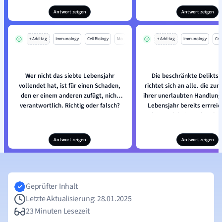
Antwort zeigen
Antwort zeigen
+ Add tag
Immunology
Cell Biology
Mo
+ Add tag
Immunology
Cell
Wer nicht das siebte Lebensjahr
Die beschränkte Deliktsf
vollendet hat, ist für einen Schaden,
richtet sich an alle. die zu
den er einem anderen zufügt, nicht
ihrer unerlaubten Handlung
verantwortlich. Richtig oder falsch?
Lebensjahr bereits errreic
aber noch keine achtzehn 
sind. Richtig oder fal
Antwort zeigen
Antwort zeigen
Geprüfter Inhalt
Letzte Aktualisierung: 28.01.2025
23 Minuten Lesezeit