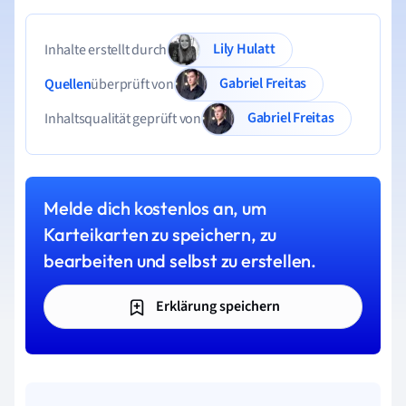
Lily Hulatt
Inhalte erstellt durch
Gabriel Freitas
Quellen
überprüft von
Gabriel Freitas
Inhaltsqualität geprüft von
Melde dich kostenlos an, um
Karteikarten zu speichern, zu
bearbeiten und selbst zu erstellen.
Erklärung speichern