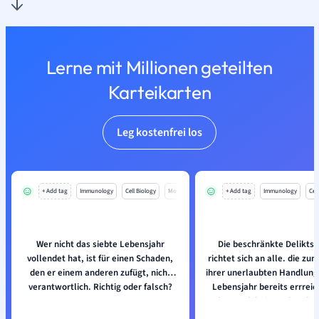
Lerne mit Millionen geteilten
Karteikarten
Leg kostenfrei los
+ Add tag
Immunology
Cell Biology
Mo
+ Add tag
Immunology
Cell
Wer nicht das siebte Lebensjahr
Die beschränkte Deliktsf
vollendet hat, ist für einen Schaden,
richtet sich an alle. die zu
den er einem anderen zufügt, nicht
ihrer unerlaubten Handlung
verantwortlich. Richtig oder falsch?
Lebensjahr bereits errreic
aber noch keine achtzehn 
sind. Richtig oder fal