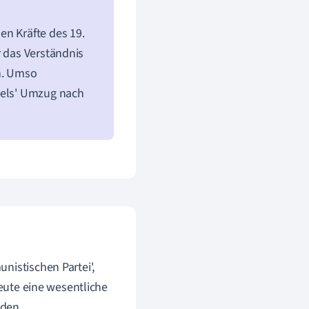
en Kräfte des 19.
r das Verständnis
en. Umso
gels' Umzug nach
nistischen Partei',
heute eine wesentliche
lden.