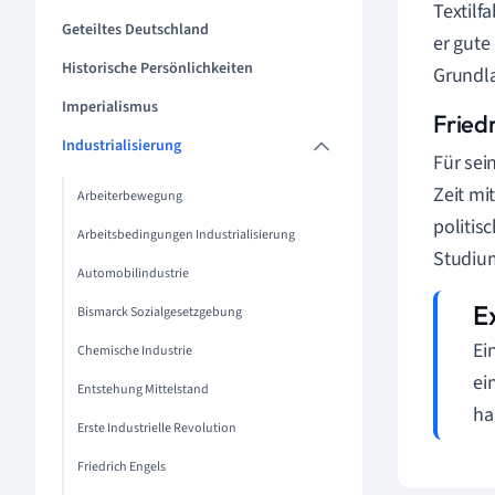
Textilf
Geteiltes Deutschland
er gute
Historische Persönlichkeiten
Grundla
Imperialismus
Friedr
Industrialisierung
Für sei
Zeit mi
Arbeiterbewegung
politis
Arbeitsbedingungen Industrialisierung
Studium
Automobilindustrie
Bismarck Sozialgesetzgebung
Ei
Chemische Industrie
ei
Entstehung Mittelstand
ha
Erste Industrielle Revolution
Friedrich Engels