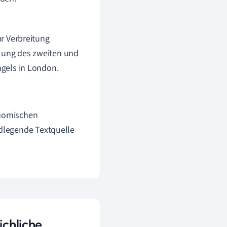
ur Verbreitung
llung des zweiten und
ngels in London.
onomischen
ndlegende Textquelle
ichliche