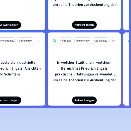
um seine Theorien zur Ausbeutung der
Arbeiterklasse unter dem
kapitalistischen System zu
entwickeln?
Antwort zeigen
Antwort zeigen
Immunology
Cell Biology
Mo
+ Add tag
Immunology
Cell Biology
Mo
lusste die industrielle
In welcher Stadt und in welchem
W
iedrich Engels' Ansichten
Bereich hat Friedrich Engels
i
nd Schriften?
praktische Erfahrungen verwendet,
um seine Theorien zur Ausbeutung der
Arbeiterklasse unter dem
kapitalistischen System zu
entwickeln?
Antwort zeigen
Antwort zeigen