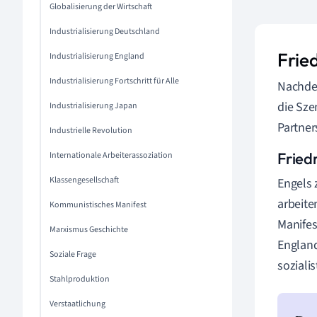
Globalisierung der Wirtschaft
Industrialisierung Deutschland
Frie
Industrialisierung England
Industrialisierung Fortschritt für Alle
Nachdem
die Sze
Industrialisierung Japan
Partner
Industrielle Revolution
Fried
Internationale Arbeiterassoziation
Klassengesellschaft
Engels 
arbeite
Kommunistisches Manifest
Manifes
Marxismus Geschichte
England
Soziale Frage
soziali
Stahlproduktion
Verstaatlichung