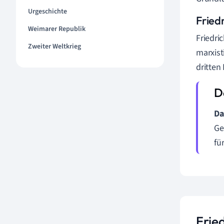
Urgeschichte
Fried
Weimarer Republik
Friedri
Zweiter Weltkrieg
marxist
dritten
Da
Ge
fü
Fried