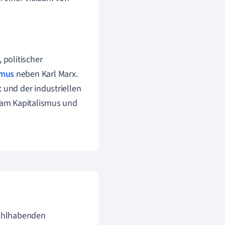
 politischer
mus
neben Karl Marx.
 und der industriellen
k am Kapitalismus und
wohlhabenden