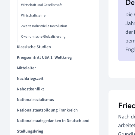
Wirtschaft und Gesellschaft
Die 
Wirtschaftslehre
Jahr
Zweite Industrielle Revolution
der 
Ökonomische Globalisierung
beme
Klassische Studien
Engl
Kriegseintritt USA 1. Weltkrieg
Mittelalter
Nachkriegszeit
Nahostkonflikt
Nationalsozialismus
Frie
Nationalstaatsbildung Frankreich
Nach de
Nationalstaatsgedanken in Deutschland
arbeite
Stellungskrieg
Grundla