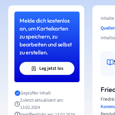
Inhalte
Melde dich kostenlos
an, um Karteikarten
Quelle
zu speichern, zu
Inhalts
bearbeiten und selbst
zu erstellen.
Leg jetzt los
Frie
Geprüfter Inhalt
Friedri
Zuletzt aktualisiert am:
Kommu
13.02.2024
Persönl
Veröffentlicht am: 13.02.2024