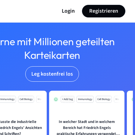
Login
Registrieren
rne mit Millionen geteilten
Karteikarten
Leg kostenfrei los
Immunology
Cell Biology
Mo
+ Add tag
Immunology
Cell Biology
Mo
lusste die industrielle
In welcher Stadt und in welchem
W
iedrich Engels' Ansichten
Bereich hat Friedrich Engels
i
nd Schriften?
praktische Erfahrungen verwendet,