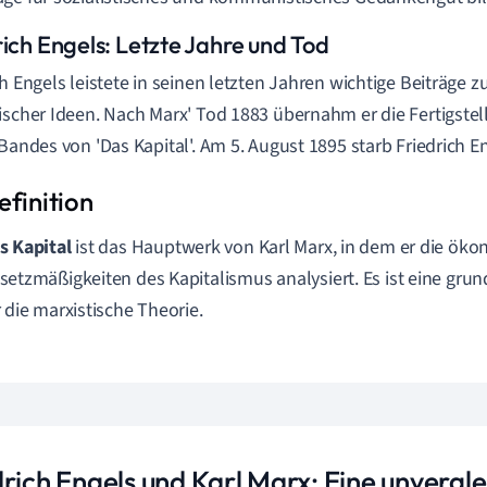
rich Engels: Letzte Jahre und Tod
ch Engels leistete in seinen letzten Jahren wichtige Beiträge z
ischer Ideen. Nach Marx' Tod 1883 übernahm er die Fertigste
 Bandes von 'Das Kapital'. Am 5. August 1895 starb Friedrich E
s Kapital
ist das Hauptwerk von Karl Marx, in dem er die ök
setzmäßigkeiten des Kapitalismus analysiert. Es ist eine gru
r die marxistische Theorie.
rich Engels und Karl Marx: Eine unvergle