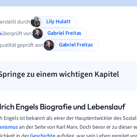
Lily Hulatt
 erstellt durch
Gabriel Freitas
n
überprüft von
Gabriel Freitas
qualität geprüft von
Springe zu einem wichtigen Kapitel
drich Engels Biografie und Lebenslauf
ch Engels ist bekannt als einer der Hauptentwickler des Sozi
nismus
an der Seite von Karl Marx. Doch bevor er zu dieser w
ichkeit in der
Geschichte
aufstieg, war sein Leben geprägt von