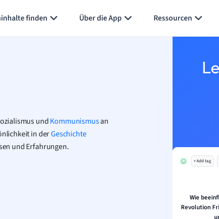
Karteikarten erstellen
Seite zusammenfassen
inhalte finden
Über die App
Ressourcen
Le
 Sozialismus und
Kommunismus
an
önlichkeit in der
Geschichte
issen und Erfahrungen.
+ Add tag
Wie beeinf
Revolution Fr
u