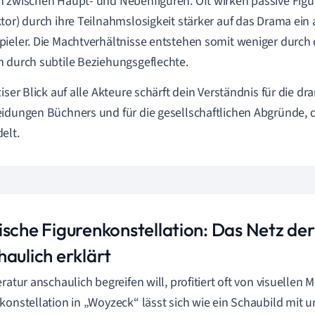
 zwischen Haupt- und Nebenfiguren. Oft wirken passive Figu
tor) durch ihre Teilnahmslosigkeit stärker auf das Drama ein 
ieler. Die Machtverhältnisse entstehen somit weniger durch 
 durch subtile Beziehungsgeflechte.
ziser Blick auf alle Akteure schärft dein Verständnis für die d
idungen Büchners und für die gesellschaftlichen Abgründe, 
elt.
ische Figurenkonstellation: Das Netz de
haulich erklärt
eratur anschaulich begreifen will, profitiert oft von visuellen 
konstellation in „Woyzeck“ lässt sich wie ein Schaubild mit u