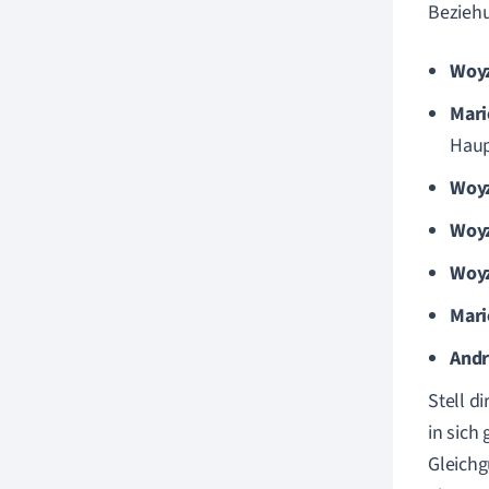
Beziehu
Woyz
Mari
Haup
Woy
Woy
Woyz
Mari
Andr
Stell d
in sich
Gleichg