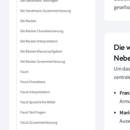
Der Sandmann Testfragen
gesells
Der Sandmann Zusammenfassung
Die Räuber
Die Räuber Charakterisierung
Die Räuber Interpretation
Die 
Die Räuber Klausuraufgaben
Nebe
Die Räuber Zusammenfassung
Um das 
Faust
zentral
Faust Charaktere
Fran
Faust Interpretation
Armu
Faust Sprachliche Mittel
Mari
Faust Test Fragen
Ausw
Faust Zusammenfassung