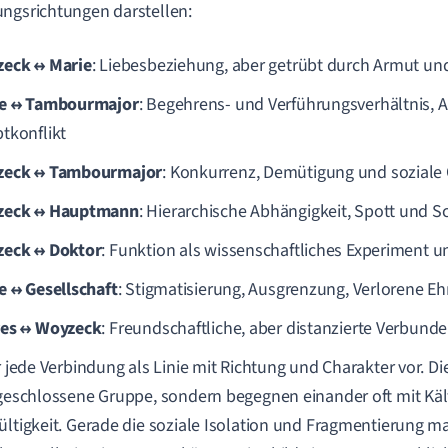
ngsrichtungen darstellen:
eck ↔ Marie
: Liebesbeziehung, aber getrübt durch Armut un
e ↔ Tambourmajor
: Begehrens- und Verführungsverhältnis, A
tkonflikt
zeck ↔ Tambourmajor
: Konkurrenz, Demütigung und sozial
zeck ↔ Hauptmann
: Hierarchische Abhängigkeit, Spott und S
eck ↔ Doktor
: Funktion als wissenschaftliches Experiment 
e ↔ Gesellschaft
: Stigmatisierung, Ausgrenzung, Verlorene Eh
es ↔ Woyzeck
: Freundschaftliche, aber distanzierte Verbund
ir jede Verbindung als Linie mit Richtung und Charakter vor. Di
 geschlossene Gruppe, sondern begegnen einander oft mit Käl
ültigkeit. Gerade die soziale Isolation und Fragmentierung m