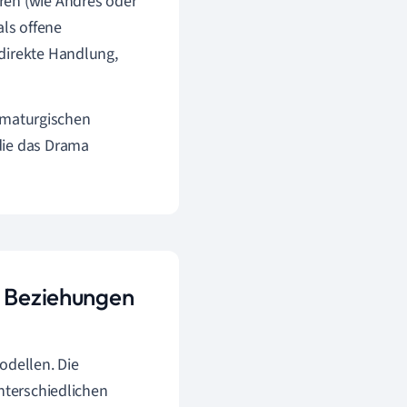
ren (wie Andres oder
als offene
direkte Handlung,
ramaturgischen
die das Drama
r Beziehungen
Modellen. Die
nterschiedlichen