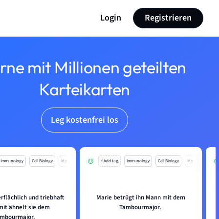
Login
Registrieren
rne mit Millionen geteilten
Karteikarten
Leg kostenfrei los
Immunology
Cell Biology
Mo
+ Add tag
Immunology
Cell Biology
Mo
erflächlich und triebhaft
Marie betrügt ihn Mann mit dem
mit ähnelt sie dem
Tambourmajor.
mbourmajor.