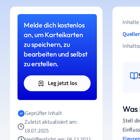
Inhalte
Melde dich kostenlos
an, um Karteikarten
Quelle
zu speichern, zu
Inhalts
bearbeiten und selbst
zu erstellen.
Leg jetzt los
Was 
Geprüfter Inhalt
Stell d
Zuletzt aktualisiert am:
Einflus
18.07.2025
Figuren
Veröffentlicht am: 06.12.2021