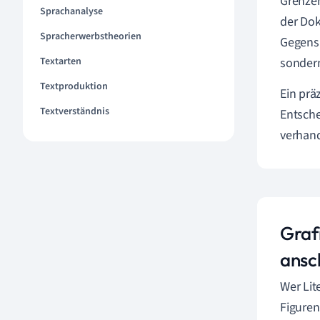
Grenzen
Sprachanalyse
der Dok
Spracherwerbstheorien
Gegensp
Textarten
sondern
Textproduktion
Ein prä
Textverständnis
Entsche
verhand
Graf
ansc
Wer Lit
Figuren