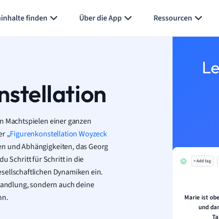
Karteikarten erstellen
Seite zusammenfassen
inhalte finden
Über die App
Ressourcen
Le
stellation
en Machtspielen einer ganzen
er „
Figurenkonstellation
Woyzeck
en und Abhängigkeiten, das Georg
u Schritt für Schritt in die
+ Add tag
sellschaftlichen Dynamiken ein.
 Handlung, sondern auch deine
nn.
Marie ist ob
und da
Ta