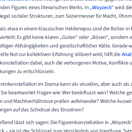
den Figuren eines literarischen Werks. In „
Woyzeck
“ wird di
egel sozialer Strukturen, zum Seziermesser für Macht, Ohnma
als etwa in einem klassischen Heldenepos sind die Rollen i
 verteilt: Es gibt keine klaren „Guten“ oder „Bösen“, sondern 
itigen Abhängigkeiten und gesellschaftlicher Kälte. Gerade 
elle Not zur kollektiven Erfahrung stilisiert wird, hilft die
Anal
konstellation dabei, auch die verborgenen Motive, Konflikte 
ckungen zu entschlüsseln.
urenkonstellation im Drama kann als visuelles, aber auch als
 Sie beantwortet Fragen wie: Wer beeinflusst wen? Welche ge
 und Machtverhältnisse prallen aufeinander? Welche Auswi
ngen auf das Schicksal des Einzelnen?
eßend lässt sich sagen: Die Figurenkonstellation in „Woyzeck“
ck – sie ist der Schlüssel zum Verständnis von Handlung, Sy