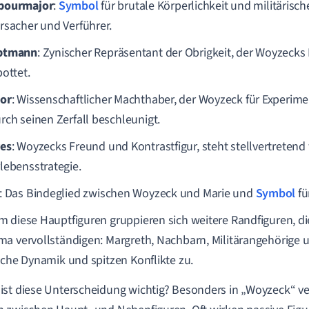
bourmajor
:
Symbol
für brutale Körperlichkeit und militärisch
rsacher und Verführer.
ptmann
: Zynischer Repräsentant der Obrigkeit, der Woyzecks
pottet.
or
: Wissenschaftlicher Machthaber, der Woyzeck für Experim
rch seinen Zerfall beschleunigt.
es
: Woyzecks Freund und Kontrastfigur, steht stellvertreten
lebensstrategie.
: Das Bindeglied zwischen Woyzeck und Marie und
Symbol
fü
 diese Hauptfiguren gruppieren sich weitere Randfiguren, die
a vervollständigen: Margreth, Nachbarn, Militärangehörige 
iche Dynamik und spitzen Konflikte zu.
st diese Unterscheidung wichtig? Besonders in „Woyzeck“ 