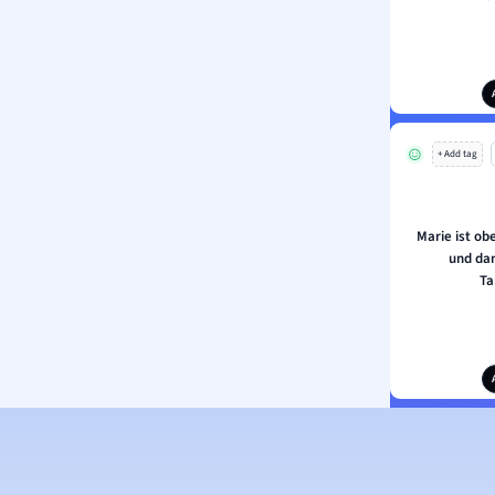
+ Add tag
Marie ist ob
und da
Ta