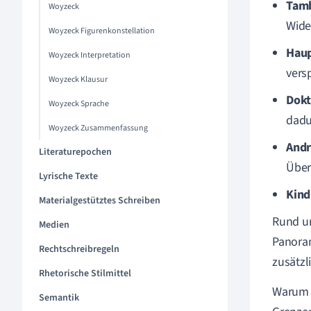
Tam
Woyzeck
Wide
Woyzeck Figurenkonstellation
Hau
Woyzeck Interpretation
vers
Woyzeck Klausur
Dokt
Woyzeck Sprache
dadu
Woyzeck Zusammenfassung
Andr
Literaturepochen
Über
Lyrische Texte
Kind
Materialgestütztes Schreiben
Rund um
Medien
Panoram
Rechtschreibregeln
zusätzl
Rhetorische Stilmittel
Warum i
Semantik