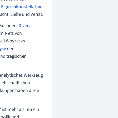
e
Figurenkonstellation
cht, Liebe und Verrat.
n Büchners
Drama
ein Netz von
weil Woyzecks
yse
der
und tragischen
 analytisches Werkzeug
sellschaftlichen
rkungen haben diese
 ist mehr als nur ein
mbolik und