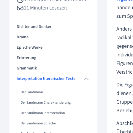
handeln
11 Minuten Lesezeit
zum Spi
Dichter und Denker
Anders 
radikal
Drama
gegense
Epische Werke
individu
Erörterung
Figuren
Grammatik
Verstri
Interpretation literarischer Texte
Die Fig
Der Sandmann
dienen.
Gruppen
Der Sandmann Charakterisierung
Beziehu
Der Sandmann Interpretation
Abschli
Der Sandmann Sprache
Überbli