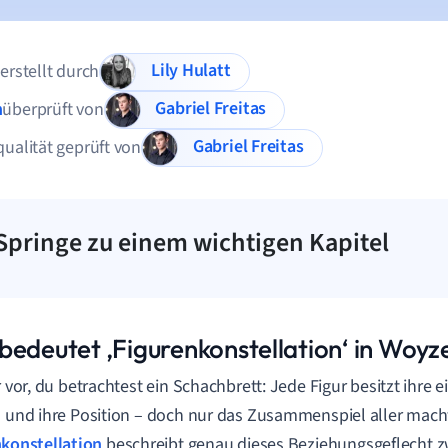
Lily Hulatt
 erstellt durch
Gabriel Freitas
n
überprüft von
Gabriel Freitas
qualität geprüft von
Springe zu einem wichtigen Kapitel
bedeutet ‚Figurenkonstellation‘ in Woyz
ir vor, du betrachtest ein Schachbrett: Jede Figur besitzt ihre 
s und ihre Position – doch nur das Zusammenspiel aller mach
konstellation
beschreibt genau dieses Beziehungsgeflecht z