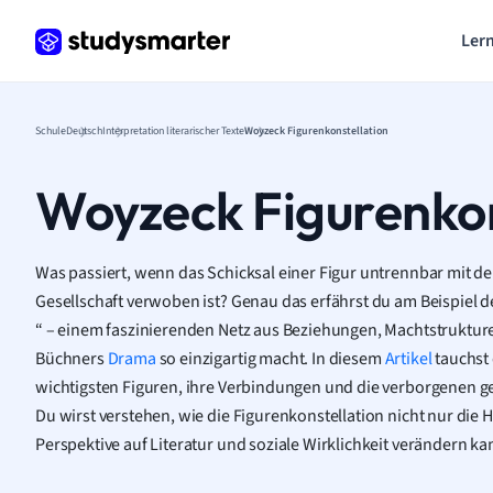
Lern
Schule
Deutsch
Interpretation literarischer Texte
Woyzeck Figurenkonstellation
Woyzeck Figurenkon
Was passiert, wenn das Schicksal einer Figur untrennbar mit d
Gesellschaft verwoben ist? Genau das erfährst du am Beispiel d
“ – einem faszinierenden Netz aus Beziehungen, Machtstruktur
Büchners
Drama
so einzigartig macht. In diesem
Artikel
tauchst d
wichtigsten Figuren, ihre Verbindungen und die verborgenen ge
Du wirst verstehen, wie die Figurenkonstellation nicht nur die
Perspektive auf Literatur und soziale Wirklichkeit verändern ka