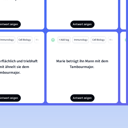
Antwort zeigen
Antwort zeigen
Immunology
Cell Biology
Mo
+ Add tag
Immunology
Cell Biology
Mo
erflächlich und triebhaft
Marie betrügt ihn Mann mit dem
mit ähnelt sie dem
Tambourmajor.
mbourmajor.
Antwort zeigen
Antwort zeigen