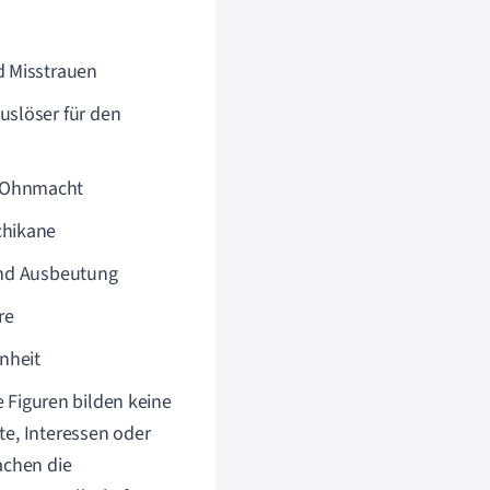
d Misstrauen
uslöser für den
e Ohnmacht
chikane
und Ausbeutung
re
enheit
e Figuren bilden keine
te, Interessen oder
achen die