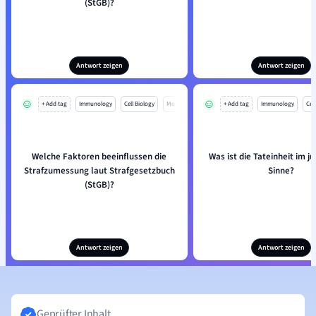
(StGB)?
Antwort zeigen
Antwort zeigen
+ Add tag
Immunology
Cell Biology
Mo
+ Add tag
Immunology
Cell
Welche Faktoren beeinflussen die
Was ist die Tateinheit im ju
Strafzumessung laut Strafgesetzbuch
Sinne?
(StGB)?
Antwort zeigen
Antwort zeigen
Geprüfter Inhalt