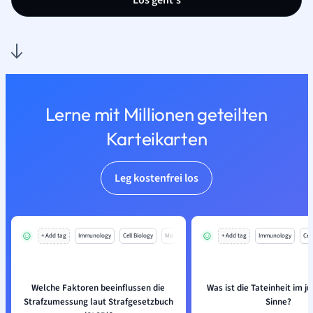
Los geht’s
Lerne mit Millionen geteilten
Karteikarten
Leg kostenfrei los
+ Add tag
Immunology
Cell Biology
Mo
+ Add tag
Immunology
Cell
Welche Faktoren beeinflussen die
Was ist die Tateinheit im ju
Strafzumessung laut Strafgesetzbuch
Sinne?