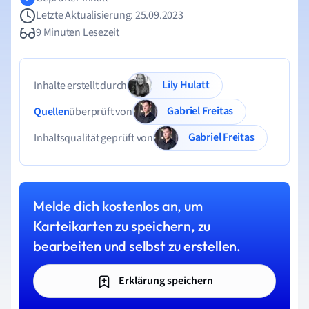
Letzte Aktualisierung: 25.09.2023
9 Minuten Lesezeit
Lily Hulatt
Inhalte erstellt durch
Gabriel Freitas
Quellen
überprüft von
Gabriel Freitas
Inhaltsqualität geprüft von
Melde dich kostenlos an, um
Karteikarten zu speichern, zu
bearbeiten und selbst zu erstellen.
Erklärung speichern