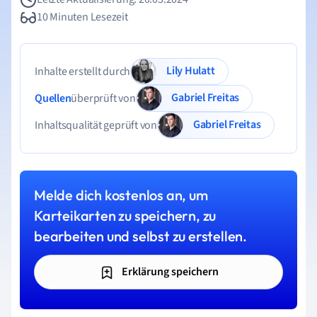
10 Minuten Lesezeit
Lily Hulatt
Inhalte erstellt durch
Gabriel Freitas
Quellen
überprüft von
Gabriel Freitas
Inhaltsqualität geprüft von
Melde dich kostenlos an, um
Karteikarten zu speichern, zu
bearbeiten und selbst zu erstellen.
Erklärung speichern