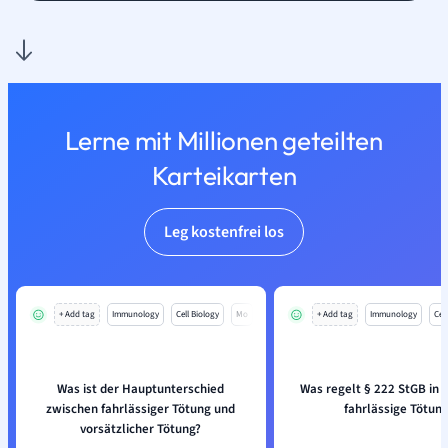
Lerne mit Millionen geteilten
Karteikarten
Leg kostenfrei los
+ Add tag
Immunology
Cell Biology
Mo
+ Add tag
Immunology
Cell
Was ist der Hauptunterschied
Was regelt § 222 StGB in 
zwischen fahrlässiger Tötung und
fahrlässige Tötung
vorsätzlicher Tötung?