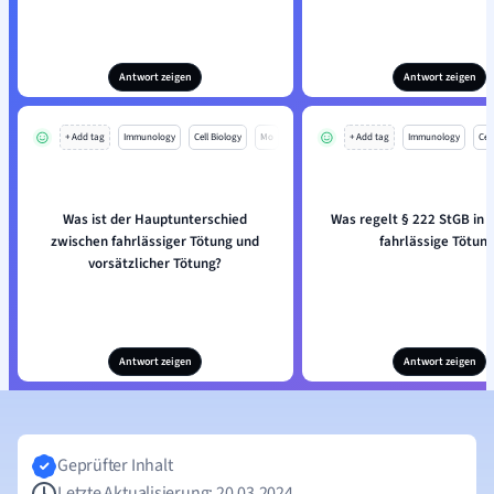
Antwort zeigen
Antwort zeigen
+ Add tag
Immunology
Cell Biology
Mo
+ Add tag
Immunology
Cell
Was ist der Hauptunterschied
Was regelt § 222 StGB in 
zwischen fahrlässiger Tötung und
fahrlässige Tötung
vorsätzlicher Tötung?
Antwort zeigen
Antwort zeigen
Geprüfter Inhalt
Letzte Aktualisierung: 20.03.2024