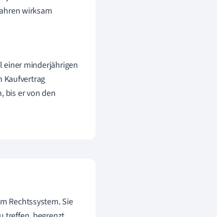
rfahren wirksam
l einer minderjährigen
 Kaufvertrag
, bis er von den
 im Rechtssystem. Sie
 treffen, begrenzt