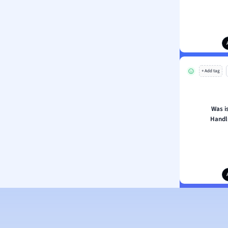
+ Add tag
Was is
Handl