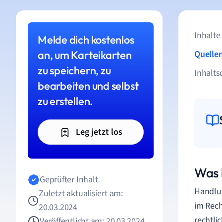
Inhalte
Melde dich kostenlos
an, um Karteikarten
Quelle
zu speichern, zu
Inhalts
bearbeiten und selbst
zu erstellen.
Leg jetzt los
Was 
Geprüfter Inhalt
Handlun
Zuletzt aktualisiert am:
im Recht
20.03.2024
rechtli
Veröffentlicht am: 20.03.2024