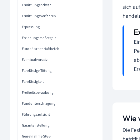
Ermittlungsrichter
sich au
handel
Ermittlungsverfahren
Erpressung
Erziehungsmaßregeln
Ei
Europäischer Haftbefehl
Pe
ab
Eventualvorsatz
Er
Fahrlässige Tötung
Fahrlässigkeit
Freiheitsberaubung
Fundunterschlagung
Führungsaufsicht
Wie 
Garantenstellung
Die Fes
Geiselnahme StGB
betriff