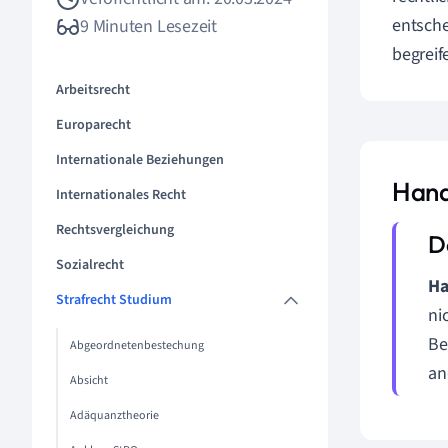
entsche
9 Minuten Lesezeit
begreif
Arbeitsrecht
Europarecht
Internationale Beziehungen
Hand
Internationales Recht
Rechtsvergleichung
Sozialrecht
Ha
Strafrecht Studium
ni
Be
Abgeordnetenbestechung
an
Absicht
Adäquanztheorie