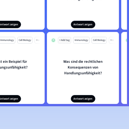
Antwort zeigen
Antwort zeigen
Immunology
Cell Biology
Mo
+ Add tag
Immunology
Cell Biology
Mo
t ein Beispiel für
Was sind die rechtlichen
ungsunfähigkeit?
Konsequenzen von
Handlungsunfähigkeit?
Antwort zeigen
Antwort zeigen