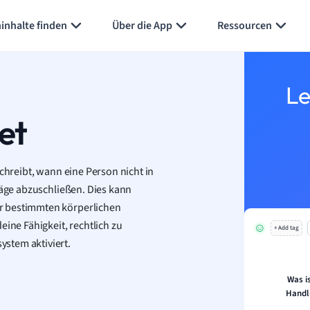
inhalte finden
Über die App
Ressourcen
Le
et
schreibt, wann eine Person nicht in
räge abzuschließen. Dies kann
r bestimmten körperlichen
eine Fähigkeit, rechtlich zu
+ Add tag
stem aktiviert.
Was is
Handl