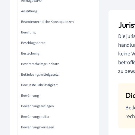
Anklage StPO
Anstiftung
Beamtenrechtliche Konsequenzen
Juri
Berufung
Die jur
Beschlagnahme
handlun
keine V
Bestechung
betroff
Bestimmtheitsgrundsatz
zu bew
Betäubungsmittelgesetz
Bewusste Fahrlässigkeit
Bewährung
Bewährungsauflagen
Bede
rech
Bewährungshelfer
Bewährungsversagen