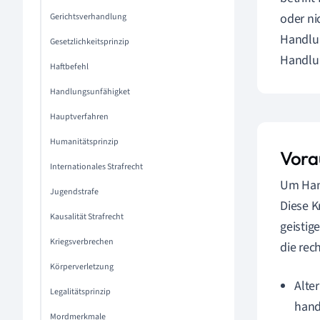
oder ni
Gerichtsverhandlung
Handlun
Gesetzlichkeitsprinzip
Handlun
Haftbefehl
Handlungsunfähigket
Hauptverfahren
Humanitätsprinzip
Vora
Internationales Strafrecht
Um Hand
Jugendstrafe
Diese K
Kausalität Strafrecht
geistig
Kriegsverbrechen
die rec
Körperverletzung
Alte
Legalitätsprinzip
hand
Mordmerkmale