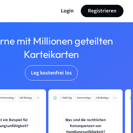
Login
Registrieren
rne mit Millionen geteilten
Karteikarten
Leg kostenfrei los
Immunology
Cell Biology
Mo
+ Add tag
Immunology
Cell Biology
Mo
t ein Beispiel für
Was sind die rechtlichen
ungsunfähigkeit?
Konsequenzen von
Handlungsunfähigkeit?