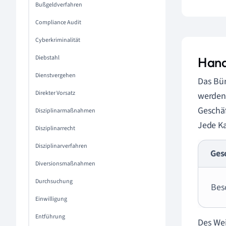
Bußgeldverfahren
Compliance Audit
Cyberkriminalität
Diebstahl
Hand
Dienstvergehen
Das Bür
Direkter Vorsatz
werden 
Geschäf
Disziplinarmaßnahmen
Jede Ka
Disziplinarrecht
Disziplinarverfahren
Ges
Diversionsmaßnahmen
Durchsuchung
Bes
Einwilligung
Entführung
Des Wei