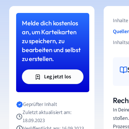
Inhalte
Melde dich kostenlos
an, um Karteikarten
Quelle
zu speichern, zu
Inhalts
bearbeiten und selbst
zu erstellen.
Leg jetzt los
Rech
Geprüfter Inhalt
In Dein
Zuletzt aktualisiert am:
stoßen.
18.09.2023
Prozess
Veröffentlicht am: 16.09.2023