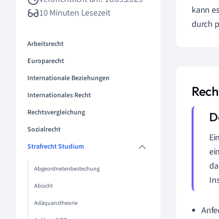
kann es
10 Minuten Lesezeit
durch p
Arbeitsrecht
Europarecht
Internationale Beziehungen
Rech
Internationales Recht
Rechtsvergleichung
Sozialrecht
Ei
Strafrecht Studium
ei
da
Abgeordnetenbestechung
In
Absicht
Adäquanztheorie
Anfe