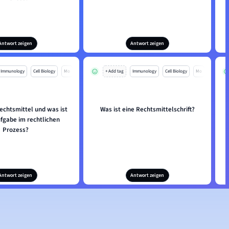
Antwort zeigen
Antwort zeigen
Immunology
Cell Biology
Mo
+ Add tag
Immunology
Cell Biology
Mo
Rechtsmittel und was ist
Was ist eine Rechtsmittelschrift?
fgabe im rechtlichen
Prozess?
Antwort zeigen
Antwort zeigen