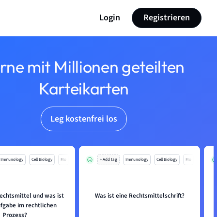
Login
Registrieren
rne mit Millionen geteilten
Karteikarten
Leg kostenfrei los
Immunology
Cell Biology
Mo
+ Add tag
Immunology
Cell Biology
Mo
Rechtsmittel und was ist
Was ist eine Rechtsmittelschrift?
fgabe im rechtlichen
Prozess?