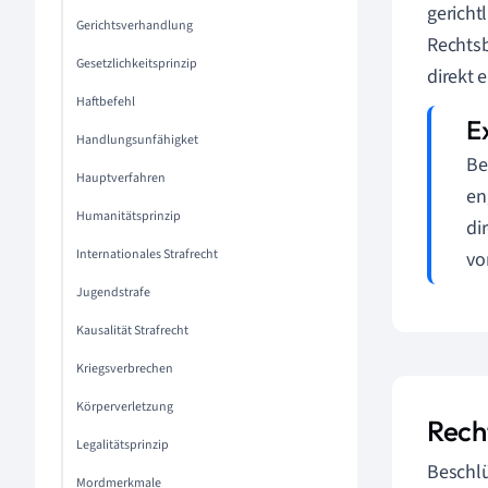
gericht
Gerichtsverhandlung
Rechtsb
Gesetzlichkeitsprinzip
direkt 
Haftbefehl
Handlungsunfähigket
Be
Hauptverfahren
en
Humanitätsprinzip
di
Internationales Strafrecht
vo
Jugendstrafe
Kausalität Strafrecht
Kriegsverbrechen
Körperverletzung
Rech
Legalitätsprinzip
Beschlü
Mordmerkmale