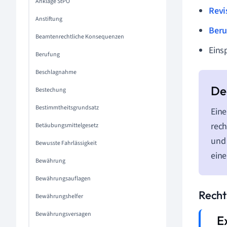
Anklage StPO
Revi
Anstiftung
Beru
Beamtenrechtliche Konsequenzen
Eins
Berufung
Beschlagnahme
Bestechung
Bestimmtheitsgrundsatz
Eine
rech
Betäubungsmittelgesetz
und 
Bewusste Fahrlässigkeit
eine
Bewährung
Bewährungsauflagen
Recht
Bewährungshelfer
Bewährungsversagen