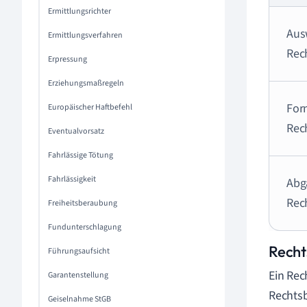
Ermittlungsrichter
Aus
Ermittlungsverfahren
Rec
Erpressung
Erziehungsmaßregeln
For
Europäischer Haftbefehl
Rec
Eventualvorsatz
Fahrlässige Tötung
Fahrlässigkeit
Abg
Rec
Freiheitsberaubung
Fundunterschlagung
Recht
Führungsaufsicht
Ein Rec
Garantenstellung
Rechtsb
Geiselnahme StGB