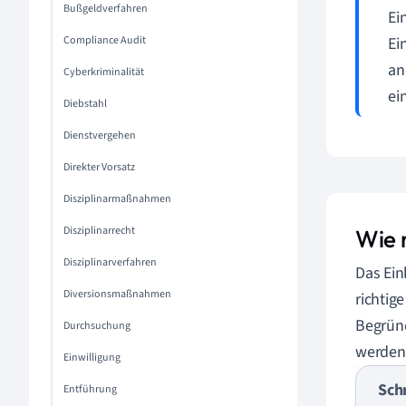
Bußgeldverfahren
Ei
Compliance Audit
Ei
an
Cyberkriminalität
ei
Diebstahl
Dienstvergehen
Direkter Vorsatz
Disziplinarmaßnahmen
Disziplinarrecht
Wie 
Disziplinarverfahren
Das Ein
Diversionsmaßnahmen
richtig
Begründ
Durchsuchung
werden
Einwilligung
Schr
Entführung