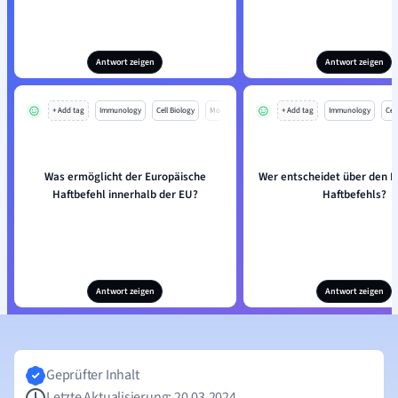
Antwort zeigen
Antwort zeigen
+ Add tag
Immunology
Cell Biology
Mo
+ Add tag
Immunology
Cell
Was ermöglicht der Europäische
Wer entscheidet über den E
Haftbefehl innerhalb der EU?
Haftbefehls?
Antwort zeigen
Antwort zeigen
Geprüfter Inhalt
Letzte Aktualisierung: 20.03.2024