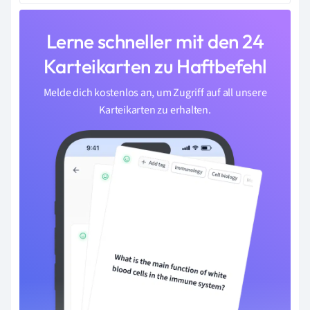
Lerne schneller mit den 24
Karteikarten zu Haftbefehl
Melde dich kostenlos an, um Zugriff auf all unsere
Karteikarten zu erhalten.