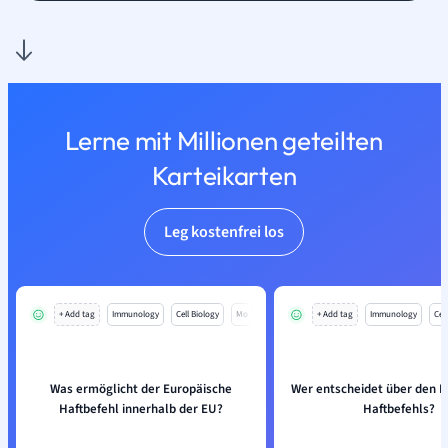
Lerne mit Millionen geteilten
Karteikarten
Leg kostenfrei los
+ Add tag
Immunology
Cell Biology
Mo
+ Add tag
Immunology
Cell
Was ermöglicht der Europäische
Wer entscheidet über den E
Haftbefehl innerhalb der EU?
Haftbefehls?