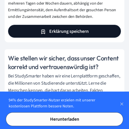
mehreren Tagen oder Wochen dauern, abhängig von der
Ermittlungsintensität, dem Aufenthaltsort der gesuchten Person
und der Zusammenarbeit zwischen den Behörden.
Erklärung speichern
Wie stellen wir sicher, dass unser Content
korrekt und vertrauenswürdig ist?
Bei StudySmarter haben wir eine Lernplattform geschaffen,
die Millionen von Studierende unterstützt. Lerne die
Menschen kennen, die hart daran arbeiten, Fakten
basierten Content zu liefern und sicherzustellen, dass er
94% der StudySmarter-Nutzer erzielen mit unserer
überprüft wird.
kostenlosen Plattform bessere Noten.
Content-Erstellungsprozess:
Herunterladen