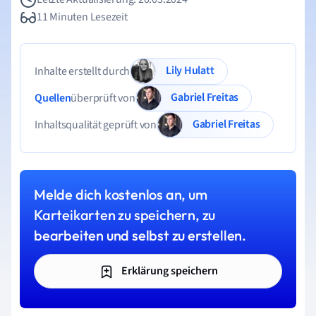
11 Minuten Lesezeit
Lily Hulatt
Inhalte erstellt durch
Gabriel Freitas
Quellen
überprüft von
Gabriel Freitas
Inhaltsqualität geprüft von
Melde dich kostenlos an, um
Karteikarten zu speichern, zu
bearbeiten und selbst zu erstellen.
Erklärung speichern