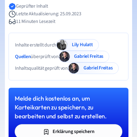
Geprüfter Inhalt
Letzte Aktualisierung: 25.09.2023
11 Minuten Lesezeit
Lily Hulatt
Inhalte erstellt durch
Gabriel Freitas
Quellen
überprüft von
Gabriel Freitas
Inhaltsqualität geprüft von
Melde dich kostenlos an, um
Karteikarten zu speichern, zu
bearbeiten und selbst zu erstellen.
Erklärung speichern