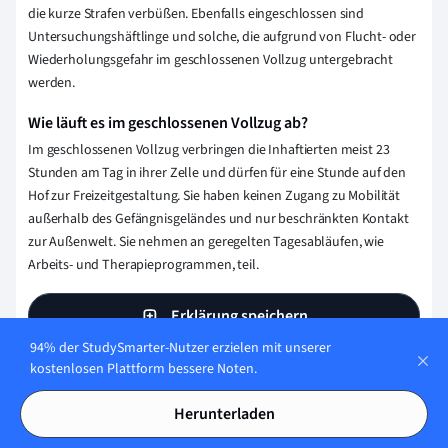
die kurze Strafen verbüßen. Ebenfalls eingeschlossen sind
Untersuchungshäftlinge und solche, die aufgrund von Flucht- oder
Wiederholungsgefahr im geschlossenen Vollzug untergebracht
werden.
Wie läuft es im geschlossenen Vollzug ab?
Im geschlossenen Vollzug verbringen die Inhaftierten meist 23
Stunden am Tag in ihrer Zelle und dürfen für eine Stunde auf den
Hof zur Freizeitgestaltung. Sie haben keinen Zugang zu Mobilität
außerhalb des Gefängnisgeländes und nur beschränkten Kontakt
zur Außenwelt. Sie nehmen an geregelten Tagesabläufen, wie
Arbeits- und Therapieprogrammen, teil.
Erklärung speichern
94% der StudySmarter-Nutzer erzielen mit unserer
kostenlosen Plattform bessere Noten.
Wie stellen wir sicher, dass unser Content
Herunterladen
korrekt und vertrauenswürdig ist?