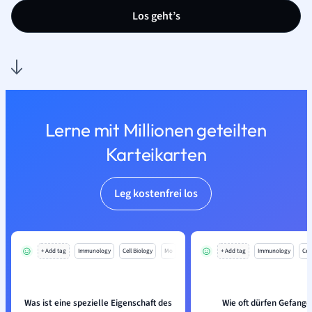
Los geht’s
Lerne mit Millionen geteilten
Karteikarten
Leg kostenfrei los
+ Add tag
Immunology
Cell Biology
Mo
+ Add tag
Immunology
Cell
Was ist eine spezielle Eigenschaft des
Wie oft dürfen Gefang