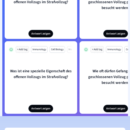
offenen Vollzugs im Strafvollzug?
geschlossenen Vollzug p
besucht werden?
Antwort zeigen
Antwort zeigen
+ Add tag
Immunology
Cell Biology
Mo
+ Add tag
Immunology
Cell
Was ist eine spezielle Eigenschaft des
Wie oft dürfen Gefang
offenen Vollzugs im Strafvollzug?
geschlossenen Vollzug p
besucht werden?
Antwort zeigen
Antwort zeigen