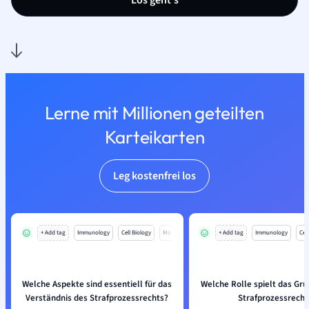
Los geht’s
Lerne mit Millionen geteilten
Karteikarten
Leg kostenfrei los
+ Add tag
Immunology
Cell Biology
Mo
+ Add tag
Immunology
Cell
Welche Aspekte sind essentiell für das
Welche Rolle spielt das Gr
Verständnis des Strafprozessrechts?
Strafprozessrecht