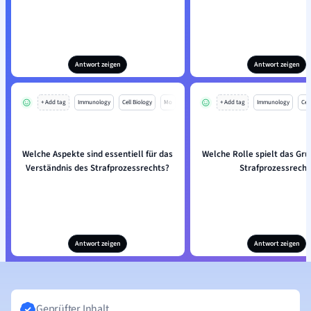
Antwort zeigen
Antwort zeigen
+ Add tag
Immunology
Cell Biology
Mo
+ Add tag
Immunology
Cell
Welche Aspekte sind essentiell für das
Welche Rolle spielt das Gr
Verständnis des Strafprozessrechts?
Strafprozessrecht
Antwort zeigen
Antwort zeigen
Geprüfter Inhalt