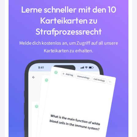
Lerne schneller mit den 10
Karteikarten zu
Strafprozessrecht
Melde dich kostenlos an, um Zugriff auf all unsere
Karteikarten zu erhalten.