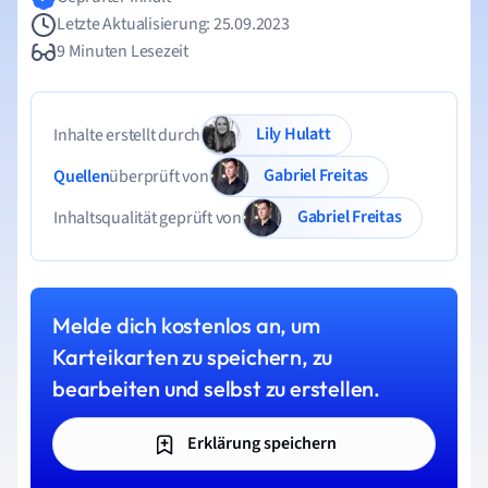
Letzte Aktualisierung: 25.09.2023
9 Minuten Lesezeit
Lily Hulatt
Inhalte erstellt durch
Gabriel Freitas
Quellen
überprüft von
Gabriel Freitas
Inhaltsqualität geprüft von
Melde dich kostenlos an, um
Karteikarten zu speichern, zu
bearbeiten und selbst zu erstellen.
Erklärung speichern