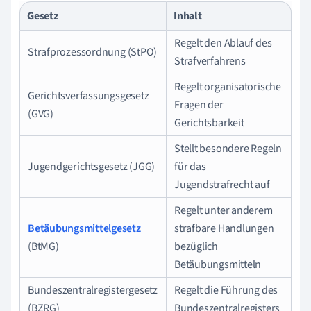
Gesetz
Inhalt
Regelt den Ablauf des
Strafprozessordnung (StPO)
Strafverfahrens
Regelt organisatorische
Gerichtsverfassungsgesetz
Fragen der
(GVG)
Gerichtsbarkeit
Stellt besondere Regeln
Jugendgerichtsgesetz (JGG)
für das
Jugendstrafrecht auf
Regelt unter anderem
Betäubungsmittelgesetz
strafbare Handlungen
(BtMG)
bezüglich
Betäubungsmitteln
Bundeszentralregistergesetz
Regelt die Führung des
(BZRG)
Bundeszentralregisters